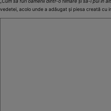
„Cum să furi oamenii dintr-o filmare și să-i pui în alt
vedetei, acolo unde a adăugat și piesa creată cu in