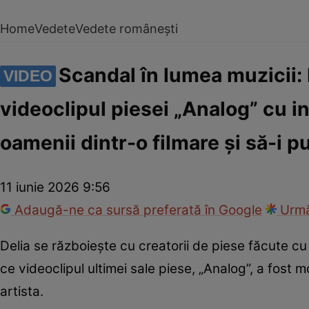
Home
Vedete
Vedete românești
Scandal în lumea muzicii: D
VIDEO
videoclipul piesei „Analog” cu in
oamenii dintr-o filmare și să-i pu
11 iunie 2026 9:56
Adaugă-ne ca sursă preferată în Google
Urmă
Delia se războiește cu creatorii de piese făcute cu i
ce videoclipul ultimei sale piese, „Analog”, a fost 
artista.