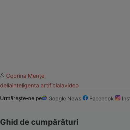
Codrina Mențel
delia
inteligenta artificiala
video
Urmărește-ne pe
Google News
Facebook
In
Ghid de cumpărături