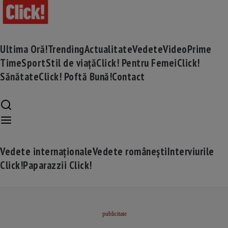
Ultima Oră!
Trending
Actualitate
Vedete
Video
Prime
Time
Sport
Stil de viață
Click! Pentru Femei
Click!
Sănătate
Click! Poftă Bună!
Contact
Vedete internaționale
Vedete românești
Interviurile
Click!
Paparazzii Click!