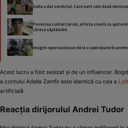
Delia a dat verdictul. Care sunt cele două destina
Povestea Lolitei Cercel, artista creată cu ajutorul 
câteva săptămâni
Imagini spectaculoase de la o operațiune în premie
Acest lucru a fost sesizat și de un influencer. B
a contului Adella Zamfir este identică cu cea a
Loli
artificială.
Reacția dirijorului Andrei Tudor
Nici dirijorul Andrei Tudor nu a rămas indiferent la 