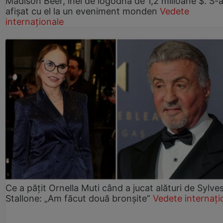
Madison Beer, inel de logodnă de 1,2 milioane $. S-
afișat cu el la un eveniment monden
Vedete
internaționale
Ce a pățit Ornella Muti când a jucat alături de Sylve
Stallone: „Am făcut două bronșite”
Vedete internați