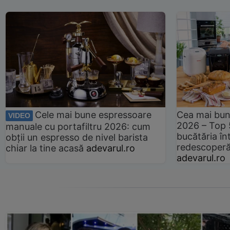
Cele mai bune espressoare
Cea mai bun
VIDEO
2026 – Top 
manuale cu portafiltru 2026: cum
bucătăria înt
obții un espresso de nivel barista
redescoperă 
chiar la tine acasă
adevarul.ro
adevarul.ro