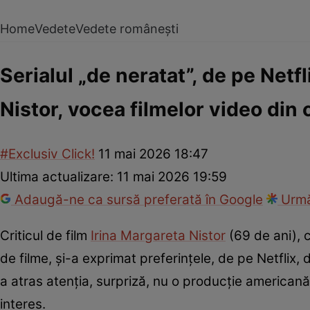
Home
Vedete
Vedete românești
Serialul „de neratat”, de pe Net
Nistor, vocea filmelor video din
#Exclusiv Click!
11 mai 2026 18:47
Ultima actualizare:
11 mai 2026 19:59
Adaugă-ne ca sursă preferată în Google
Urmă
Criticul de film
Irina Margareta Nistor
(69 de ani), 
de filme, și-a exprimat preferințele, de pe Netflix, 
a atras atenția, surpriză, nu o producție american
interes.