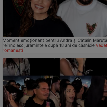
Moment emoționant pentru Andra și Cătălin Măruță!
reînnoiesc jurămintele după 18 ani de căsnicie
Vede
românești