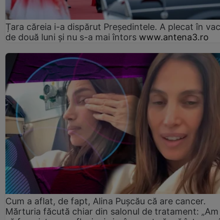
Țara căreia i-a dispărut Președintele. A plecat în va
de două luni și nu s-a mai întors
www.antena3.ro
Cum a aflat, de fapt, Alina Pușcău că are cancer.
Mărturia făcută chiar din salonul de tratament: „Am