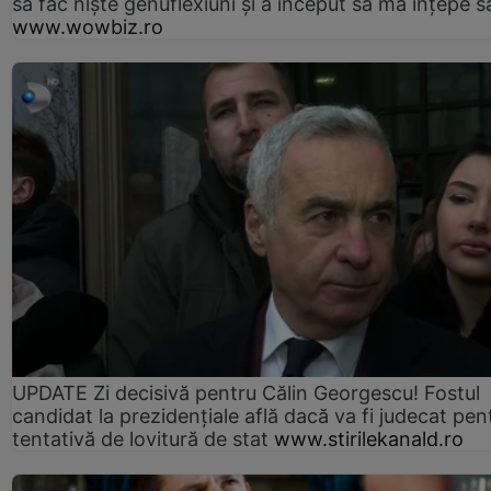
să fac niște genuflexiuni și a început să mă înțepe s
www.wowbiz.ro
UPDATE Zi decisivă pentru Călin Georgescu! Fostul
candidat la prezidențiale află dacă va fi judecat pen
tentativă de lovitură de stat
www.stirilekanald.ro