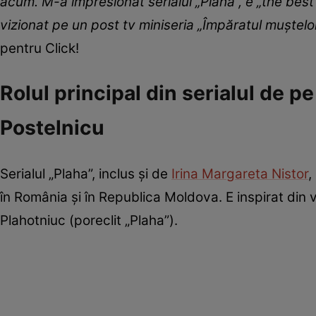
acum. M-a impresionat serialul „Plaha”, e „the best
vizionat pe un post tv miniseria „Împăratul muștel
pentru Click!
Rolul principal din serialul de pe
Postelnicu
Serialul „Plaha”, inclus și de
Irina Margareta Nistor
,
în România și în Republica Moldova. E inspirat din 
Plahotniuc (poreclit „Plaha”).