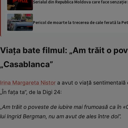
Serialul din Republica Moldova care face senzație ș
Pericol de moarte la trecerea de cale ferată la Pet
Viața bate filmul: „Am trăit o p
„Casablanca”
Irina Margareta Nistor
a avut o viață sentimentală 
„În faţa ta“, de la Digi 24:
„Am trăit o poveste de iubire mai frumoasă ca în 
lui Ingrid Bergman, nu am avut de ales între doi”.