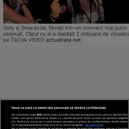
Selly și Smaranda, filmați într-un moment mai puțin
obișnuit. Clipul cu ei a depășit 2 milioane de vizualiz
pe TikTok VIDEO
actualitate.net
Nouă ne pasă ca datele tale personale să rămână confidențiale
Noi și partenerii noștri
606
stocăm și/sau accesăm informații pe dispozitivul dvs., precum identificatorii
cookie unici pentru prelucrarea datelor cu caracter personal. Puteți accepta sau gestiona alegerile
dvs. făcând clic mai jos sau în orice moment, pe pagina cu politica de confidențialitate. Aceste alegeri
vor fi raportate partenerilor noștri și nu vă vor afecta navigarea.
Mai multe detalii
Noi si partenerii nostri (retelele de socializare si agentiile de publicitate partenere, precum si furnizorii