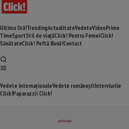
Ultima Oră!
Trending
Actualitate
Vedete
Video
Prime
Time
Sport
Stil de viață
Click! Pentru Femei
Click!
Sănătate
Click! Poftă Bună!
Contact
Vedete internaționale
Vedete românești
Interviurile
Click!
Paparazzii Click!