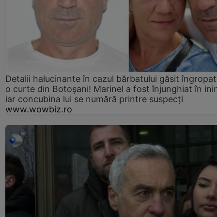
Detalii halucinante în cazul bărbatului găsit îngropat
o curte din Botoșani! Marinel a fost înjunghiat în ini
iar concubina lui se numără printre suspecți
www.wowbiz.ro