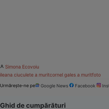
Simona Ecovoiu
ileana ciuculete a murit
cornel gales a murit
foto
Urmărește-ne pe
Google News
Facebook
In
Ghid de cumpărături