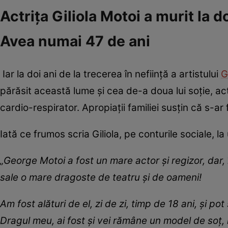
Actrița Giliola Motoi a murit la 
Avea numai 47 de ani
Iar la doi ani de la trecerea în neființă a artistului
G
părăsit această lume și cea de-a doua lui soție, act
cardio-respirator. Apropiații familiei susțin că s-ar f
Iată ce frumos scria Giliola, pe conturile sociale, l
„George Motoi a fost un mare actor și regizor, dar, 
sale o mare dragoste de teatru și de oameni!
Am fost alături de el, zi de zi, timp de 18 ani, și p
Dragul meu, ai fost și vei rămâne un model de soț, i