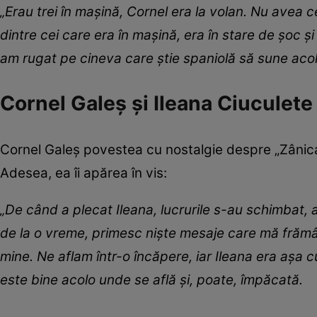
„Erau trei în mașină, Cornel era la volan. Nu avea ce
dintre cei care era în mașină, era în stare de șoc
am rugat pe cineva care știe spaniolă să sune aco
Cornel Galeș și Ileana Ciuculete 
Cornel Galeș povestea cu nostalgie despre „Zânica” 
Adesea, ea îi apărea în vis:
„De când a plecat Ileana, lucrurile s-au schimbat, am
de la o vreme, primesc nişte mesaje care mă frămân
mine. Ne aflam într-o încăpere, iar Ileana era aşa c
este bine acolo unde se află şi, poate, împăcată.