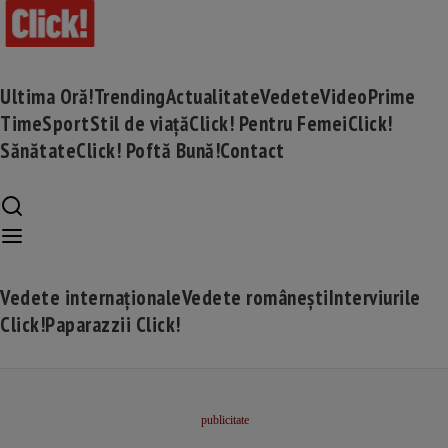
Ultima Oră!
Trending
Actualitate
Vedete
Video
Prime
Time
Sport
Stil de viață
Click! Pentru Femei
Click!
Sănătate
Click! Poftă Bună!
Contact
Vedete internaționale
Vedete românești
Interviurile
Click!
Paparazzii Click!