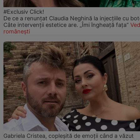
#Exclusiv Click!
De ce a renunțat Claudia Neghină la injecțiile cu bot
Câte intervenții estetice are. „Îmi îngheață fața”
Ved
românești
Gabriela Cristea, copleșită de emoții când a văzut