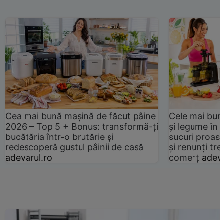
Cea mai bună mașină de făcut pâine
Cele mai bu
2026 – Top 5 + Bonus: transformă-ți
și legume în
bucătăria într-o brutărie și
sucuri proas
redescoperă gustul pâinii de casă
și renunți tr
adevarul.ro
comerț
adev