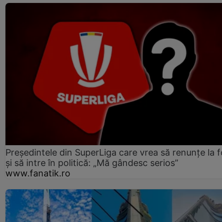
Președintele din SuperLiga care vrea să renunțe la f
și să intre în politică: „Mă gândesc serios”
www.fanatik.ro