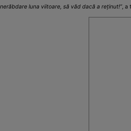
nerăbdare luna viitoare, să văd dacă a reținut!”
, a