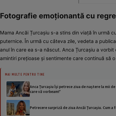
Fotografie emoționantă cu regre
Mama Ancăi Țurcașiu s-a stins din viață în urmă cu m
puternice. În urmă cu câteva zile, vedeta a publicat
anul în care ea s-a născut. Anca Țurcașiu a vorbi
amintiri prețioase și sentimente care continuă să o
MAI MULTE PENTRU TINE
Anca Țurcașiu își petrece ziua de naștere la mii d
care vă vorbeam!”
Petrecere surpriză de ziua Ancăi Țurcașiu. Cum a f