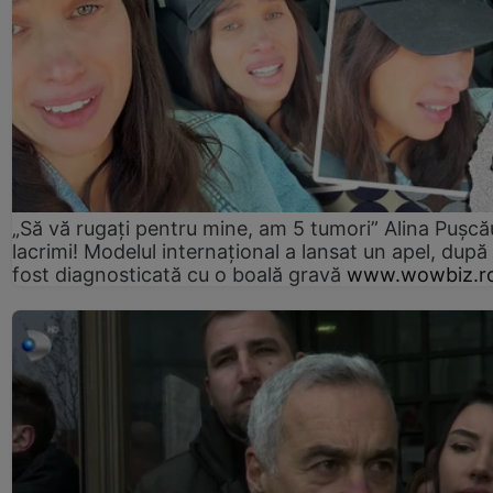
„Să vă rugați pentru mine, am 5 tumori” Alina Pușcău
lacrimi! Modelul internațional a lansat un apel, după
fost diagnosticată cu o boală gravă
www.wowbiz.r