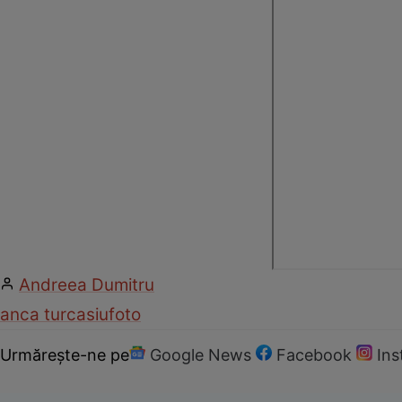
Andreea Dumitru
anca turcasiu
foto
Urmărește-ne pe
Google News
Facebook
In