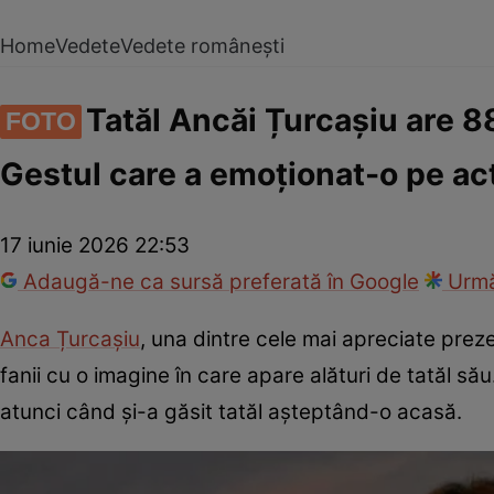
Home
Vedete
Vedete românești
Tatăl Ancăi Țurcașiu are 88
FOTO
Gestul care a emoționat-o pe actr
17 iunie 2026 22:53
Adaugă-ne ca sursă preferată în Google
Urmă
Anca Țurcașiu
, una dintre cele mai apreciate prez
fanii cu o imagine în care apare alături de tatăl să
atunci când și-a găsit tatăl așteptând-o acasă.