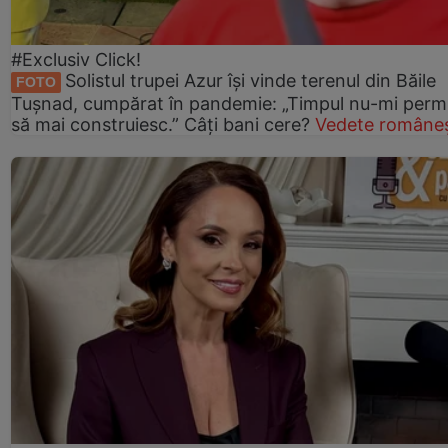
#Exclusiv Click!
Solistul trupei Azur își vinde terenul din Băile
FOTO
Tușnad, cumpărat în pandemie: „Timpul nu-mi perm
să mai construiesc.” Câți bani cere?
Vedete româneș