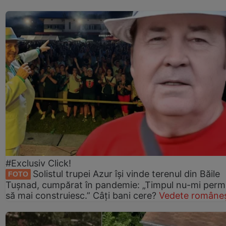
#Exclusiv Click!
Solistul trupei Azur își vinde terenul din Băile
FOTO
Tușnad, cumpărat în pandemie: „Timpul nu-mi perm
să mai construiesc.” Câți bani cere?
Vedete româneș