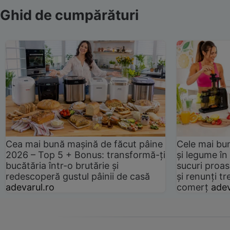
Ghid de cumpărături
Cea mai bună mașină de făcut pâine
Cele mai bu
2026 – Top 5 + Bonus: transformă-ți
și legume în
bucătăria într-o brutărie și
sucuri proas
redescoperă gustul pâinii de casă
și renunți tr
adevarul.ro
comerț
adev