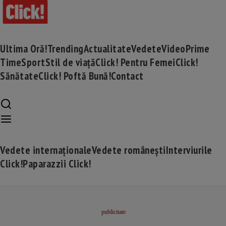
Ultima Oră!
Trending
Actualitate
Vedete
Video
Prime
Time
Sport
Stil de viață
Click! Pentru Femei
Click!
Sănătate
Click! Poftă Bună!
Contact
Vedete internaționale
Vedete românești
Interviurile
Click!
Paparazzii Click!