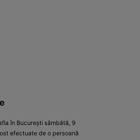
me
e afla în București sâmbătă, 9
 fost efectuate de o persoană