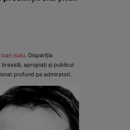
r
Ioan Isaiu
. Dispariția
 breaslă, apropiați și publicul
ționat profund pe admiratori.