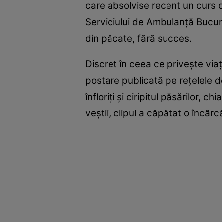
care absolvise recent un curs de
Serviciului de Ambulanță Bucure
din păcate, fără succes.
Discret în ceea ce privește via
postare publicată pe rețelele d
înfloriți și ciripitul păsărilor,
veștii, clipul a căpătat o încăr