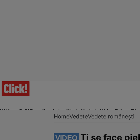
Ultima Oră!
Trending
Actualitate
Vedete
Video
Prime Ti
Home
Vedete
Vedete românești
Ți se face pie
VIDEO