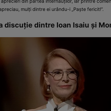
 aprecieri din partea internauților, iar printre com
preciau, mulți dintre ei urându-i „Paște fericit!”.
 discuție dintre Ioan Isaiu și M