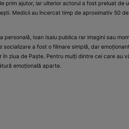
 prim ajutor, iar ulterior actorul a fost preluat de u
ști. Medicii au încercat timp de aproximativ 50 de m
ța personală, Ioan Isaiu publica rar imagini sau mom
e socializare a fost o filmare simplă, dar emoționan
 chiar în ziua de Paște. Pentru mulți dintre cei care au
cătură emoțională aparte.