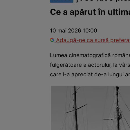
Ce a apărut în ultim
Vedete internaționale
Vedete românești
Interviurile Cli
10 mai 2026 10:00
Adaugă-ne ca sursă preferat
Lumea cinematografică românea
fulgerătoare a actorului, la vâr
care l-a apreciat de-a lungul an