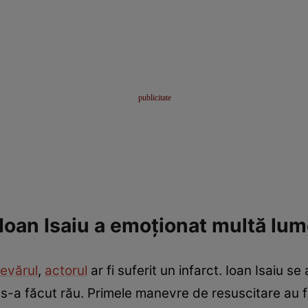
i Ioan Isaiu a emoționat multă lu
evărul
,
actorul
ar fi suferit un infarct. Ioan Isaiu s
i s-a făcut rău. Primele manevre de resuscitare au