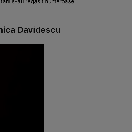
entarii s-au regăsit numeroase
onica Davidescu