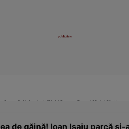
me
Sport
Stil de viață
Click! Pentru Femei
Click! Sănătate
lea de găină! Ioan Isaiu parcă și-a