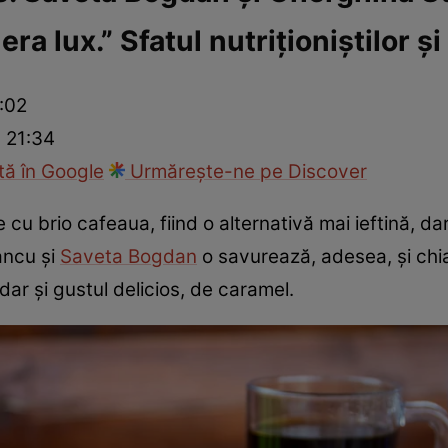
a lux.” Sfatul nutriționiștilor ș
ck!
Paparazzii Click!
1:02
6 21:34
ă în Google
Urmărește-ne pe Discover
 cu brio cafeaua, fiind o alternativă mai ieftină, da
ancu și
Saveta Bogdan
o savurează, adesea, și chia
dar și gustul delicios, de caramel.