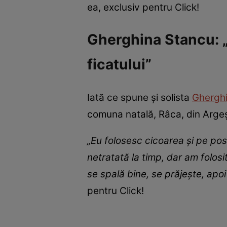
ea, exclusiv pentru Click!
Gherghina Stancu: „C
ficatului”
Iată ce spune și solista
Ghergh
comuna natală, Râca, din Arge
„Eu folosesc cicoarea și pe pos
netratată la timp, dar am folos
se spală bine, se prăjește, ap
pentru Click!