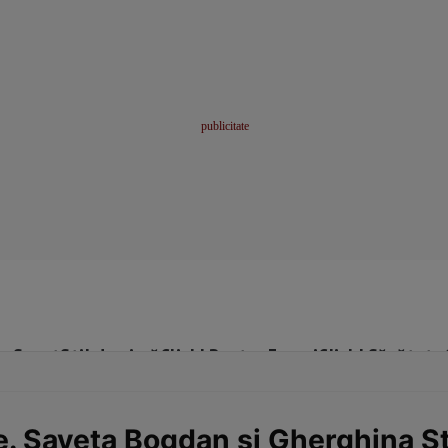
me
Sport
Stil de viață
Click! Pentru Femei
Click! Sănătate
e. Saveta Bogdan și Gherghina St