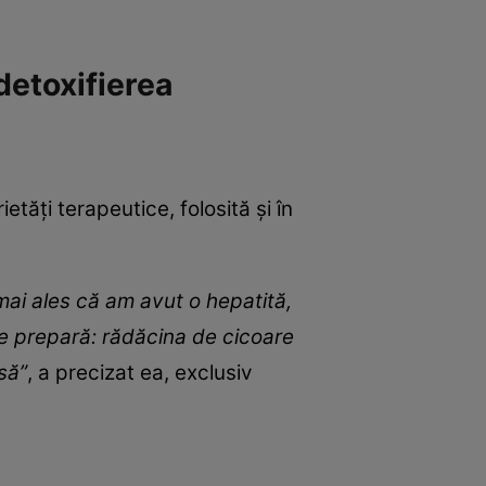
detoxifierea
tăți terapeutice, folosită și în
 mai ales că am avut o hepatită,
 se prepară: rădăcina de cicoare
să”
, a precizat ea, exclusiv