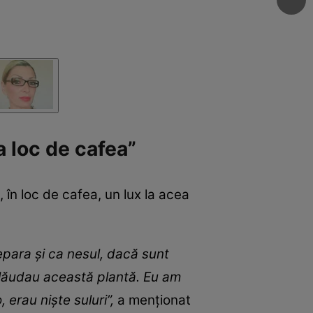
a loc de cafea”
 în loc de cafea, un lux la acea
epara și ca nesul, dacă sunt
ii lăudau această plantă. Eu am
, erau niște suluri”,
a menționat