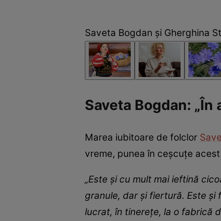
Saveta Bogdan și Gherghina Sta
Saveta Bogdan: „În 
Marea iubitoare de folclor
Save
vreme, punea în ceșcuțe acest î
„Este și cu mult mai ieftină ci
granule, dar și fiertură. Este ș
lucrat, în tinerețe, la o fabrică