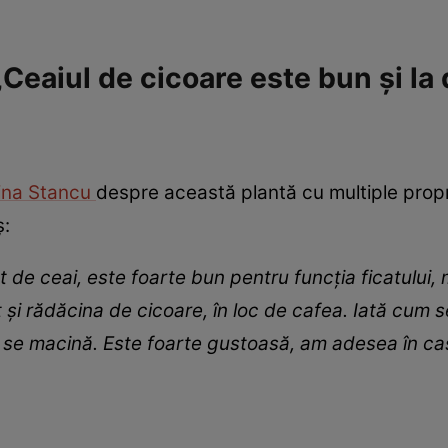
eaiul de cicoare este bun și la 
ina Stancu
despre această plantă cu multiple proprie
ș:
t de ceai, este foarte bun pentru funcția ficatului,
it și rădăcina de cicoare, în loc de cafea. Iată cum
oi se macină. Este foarte gustoasă, am adesea în ca