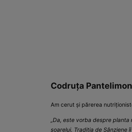
Codruța Pantelimon, 
Am cerut și părerea nutriționis
„
Da, este vorba despre planta m
soarelui. Tradiția de Sânziene î