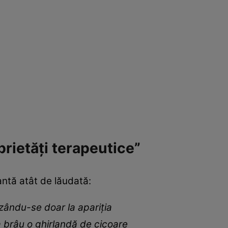
prietăți terapeutice”
antă atât de lăudată:
zându-se doar la apariția
la brâu o ghirlandă de cicoare