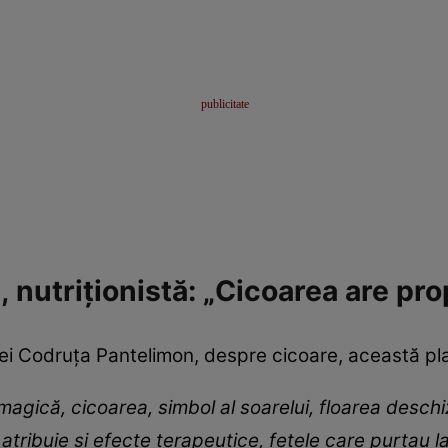
nutriționistă: „Cicoarea are pro
tei Codruța Pantelimon, despre cicoare, această pl
agică, cicoarea, simbol al soarelui, floarea deschi
i atribuie și efecte terapeutice, fetele care purtau 