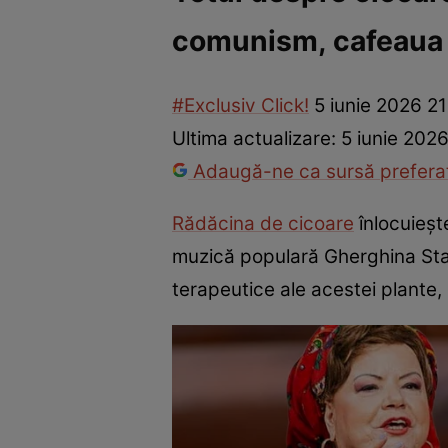
comunism, cafeaua er
Vedete internaționale
Vedete românești
Interviurile Cli
#Exclusiv Click!
5 iunie 2026 2
Ultima actualizare:
5 iunie 202
Adaugă-ne ca sursă preferat
Rădăcina de cicoare
înlocuiește
muzică populară Gherghina St
terapeutice ale acestei plante, 