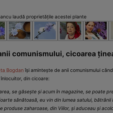
ncu laudă proprietățile acestei plante
anii comunismului, cicoarea ține
ta Bogdan
își amintește de anii comunismului când,
nlocuitor, din cicoare:
coarea, se găsește și acum în magazine, se poate pr
i foarte sănătoasă, eu vin din lumea satului, bătrân
 de produse zaharoase, din Viilor, și aduceau și acolo