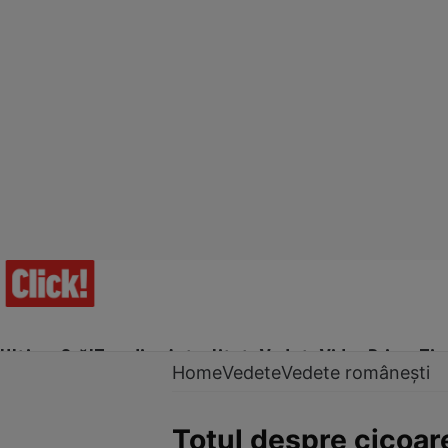
Ultima Oră!
Trending
Actualitate
Vedete
Video
Prime Ti
Home
Vedete
Vedete românești
Totul despre cicoar