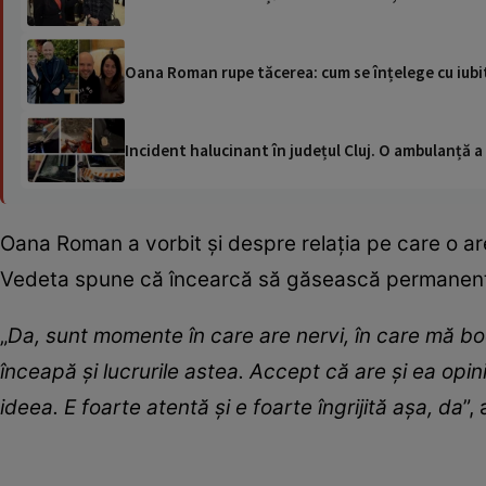
Oana Roman rupe tăcerea: cum se înțelege cu iubit
Incident halucinant în județul Cluj. O ambulanță 
Oana Roman a vorbit și despre relația pe care o are
Vedeta spune că încearcă să găsească permanent un 
„
Da, sunt momente în care are nervi, în care mă bo
înceapă și lucrurile astea. Accept că are și ea opin
ideea. E foarte atentă și e foarte îngrijită așa, da
”,