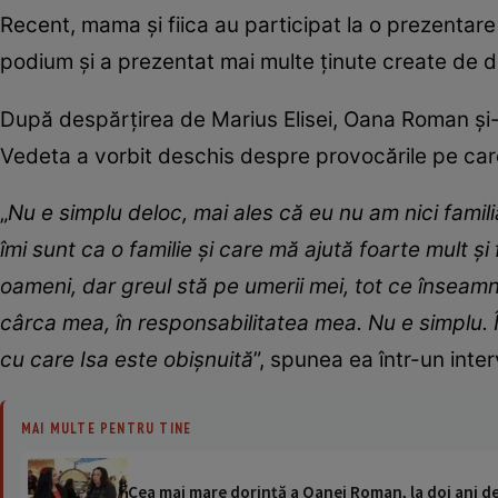
Recent, mama și fiica au participat la o prezentare
podium și a prezentat mai multe ținute create de d
După despărțirea de Marius Elisei, Oana Roman și-a d
Vedeta a vorbit deschis despre provocările pe care
„
Nu e simplu deloc, mai ales că eu nu am nici famili
îmi sunt ca o familie și care mă ajută foarte mult ș
oameni, dar greul stă pe umerii mei, tot ce înseamnă
cârca mea, în responsabilitatea mea. Nu e simplu. 
cu care Isa este obișnuită
”, spunea ea într-un inter
MAI MULTE PENTRU TINE
Cea mai mare dorință a Oanei Roman, la doi ani d