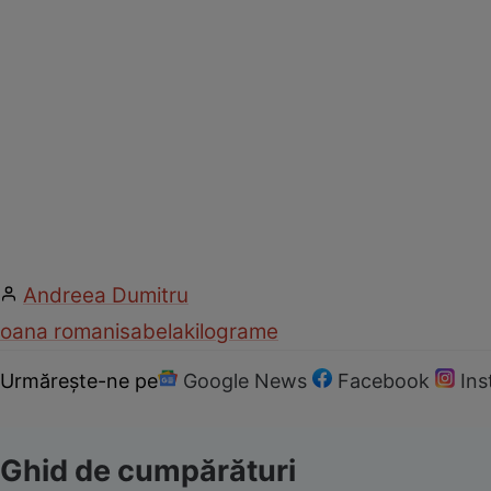
Andreea Dumitru
oana roman
isabela
kilograme
Urmărește-ne pe
Google News
Facebook
In
Ghid de cumpărături