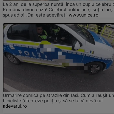
La 2 ani de la superba nuntă, încă un cuplu celebru 
România divorțează! Celebrul politician și soția lui ș
spus adio! „Da, este adevărat”
www.unica.ro
Urmărire comică pe străzile din Iași. Cum a reușit u
biciclist să fenteze poliția și să se facă nevăzut
adevarul.ro