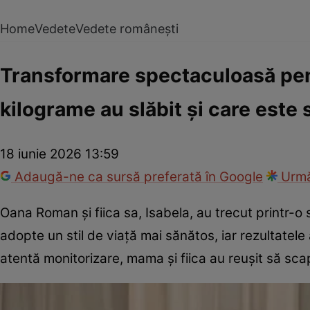
Home
Vedete
Vedete românești
Transformare spectaculoasă pent
kilograme au slăbit și care este 
18 iunie 2026 13:59
Adaugă-ne ca sursă preferată în Google
Urmă
Oana Roman și fiica sa, Isabela, au trecut printr-o
adopte un stil de viață mai sănătos, iar rezultatel
atentă monitorizare, mama și fiica au reușit să sca