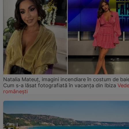
Natalia Mateuț, imagini incendiare în costum de bai
Cum s-a lăsat fotografiată în vacanța din Ibiza
Vede
românești