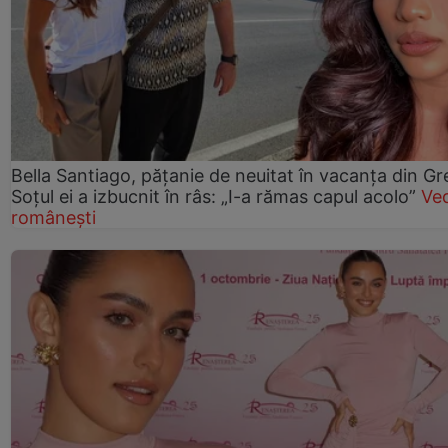
Bella Santiago, pățanie de neuitat în vacanța din Gr
Soțul ei a izbucnit în râs: „I-a rămas capul acolo”
Ve
românești