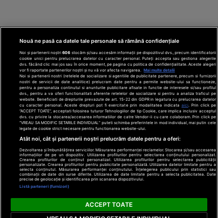
Nouă ne pasă ca datele tale personale să rămână confidențiale
Noi și partenerii noștri
606
stocăm și/sau accesăm informații pe dispozitivul dvs., precum identificatorii
cookie unici pentru prelucrarea datelor cu caracter personal. Puteți accepta sau gestiona alegerile
dvs. făcând clic mai jos sau în orice moment, pe pagina cu politica de confidențialitate. Aceste alegeri
vor fi raportate partenerilor noștri și nu vă vor afecta navigarea.
Mai multe detalii
Noi si partenerii nostri (retelele de socializare si agentiile de publicitate partenere, precum si furnizorii
nostri de servicii de date analitice) prelucram date pentru a permite website-ului sa functioneze,
Din rețeaua Adevărul Holding:
Adevarul.ro
pentru a personaliza continutul si anunturile publicitare afisate in functie de interesele si/sau profilul
Click.ro
ClickPoftaBuna.ro
ClickSanatate.ro
dvs., pentru a va oferi functionalitati aferente retelelor de socializare si pentru a analiza traficul pe
website. Beneficiati de drepturile prevazute de art. 15-22 din GDPR in legatura cu prelucrarea datelor
ClickPentruFemei.ro
DilemaVeche.ro
cu caracter personal. Aceste drepturi pot fi exercitate prin modalitatea indicata
aici
. Prin click pe
OkMagazine.ro
Historia.ro
“ACCEPT TOATE”, acceptati folosirea tuturor Tehnologiilor de tip Cookie, care implica inclusiv acceptul
dvs. cu privire la stocarea/accesarea informatiilor de catre Vendor-ii cu care colaboram. Prin click pe
“VREAU SA MODIFIC SETARILE INDIVIDUAL” puteti schimba preferintele in mod individual, mai putin cele
legate de cookie strict necesare pentru functionarea website-ului.
Termeni și
Atât noi, cât și partenerii noștri prelucrăm datele pentru a oferi:
condiții
Dezvoltarea și îmbunătățirea serviciilor. Măsurarea performanței reclamelor. Stocarea și/sau accesarea
Politică de
informațiilor de pe un dispozitiv. Utilizarea profilurilor pentru selectarea conținutului personalizat.
confidențialitate
Crearea profilurilor de conținut personalizat. Utilizarea profilurilor pentru selectarea publicității
© 2026 Adevarul Holding. Toate drepturile rezervat
personalizate. Crearea profilurilor pentru publicitate personalizată. Utilizarea datelor limitate pentru a
Despre cookies
selecta conținutul. Măsurarea performanței conținutului. Înțelegerea publicului prin statistici sau
Contact
combinații de date din surse diferite. Utilizarea de date limitate pentru a selecta publicitatea. Date
precise de geolocație și identificarea prin scanarea dispozitivului.
Preferințe
Listă parteneri (furnizori)
confidențialitate
ACCEPT TOATE