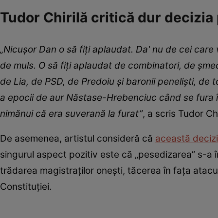
Tudor Chirilă critică dur decizia
„Nicușor Dan o să fiți aplaudat. Da' nu de cei care
de muls. O să fiți aplaudat de combinatori, de șmech
de Lia, de PSD, de Predoiu și baronii peneliști, de t
a epocii de aur Năstase-Hrebenciuc când se fura î
nimănui că era suverană la furat”
, a scris Tudor C
De asemenea, artistul consideră că
această deciz
singurul aspect pozitiv este că „pesedizarea” s-a în
trădarea magistraților onești, tăcerea în fața atacur
Constituției.