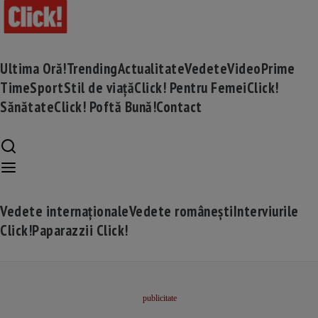
Ultima Oră!
Trending
Actualitate
Vedete
Video
Prime
Time
Sport
Stil de viață
Click! Pentru Femei
Click!
Sănătate
Click! Poftă Bună!
Contact
Vedete internaționale
Vedete românești
Interviurile
Click!
Paparazzii Click!