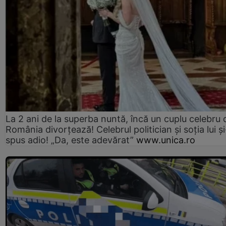
La 2 ani de la superba nuntă, încă un cuplu celebru 
România divorțează! Celebrul politician și soția lui ș
spus adio! „Da, este adevărat”
www.unica.ro