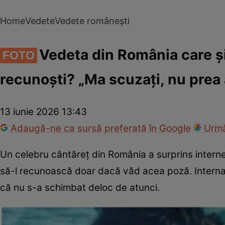
Home
Vedete
Vedete românești
Vedeta din România care și-
FOTO
recunoști? „Ma scuzați, nu prea
13 iunie 2026 13:43
Adaugă-ne ca sursă preferată în Google
Urmă
Un celebru cântăreț din România a surprins internet
să-l recunoască doar dacă văd acea poză. Internau
că nu s-a schimbat deloc de atunci.