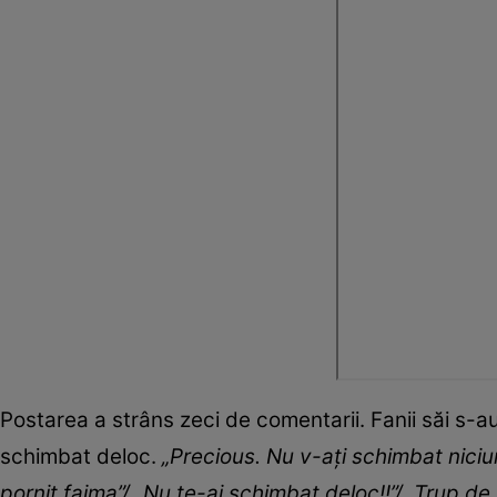
Postarea a strâns zeci de comentarii. Fanii săi s-au
schimbat deloc.
„Precious. Nu v-ați schimbat niciun
pornit faima”/ „Nu te-ai schimbat deloc!!”/ „Trup de