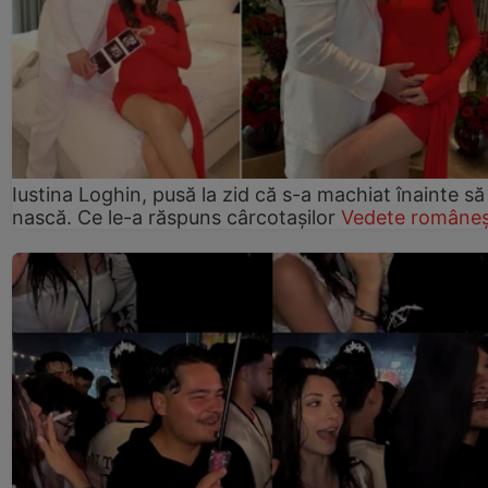
Iustina Loghin, pusă la zid că s-a machiat înainte să
nască. Ce le-a răspuns cârcotașilor
Vedete româneș