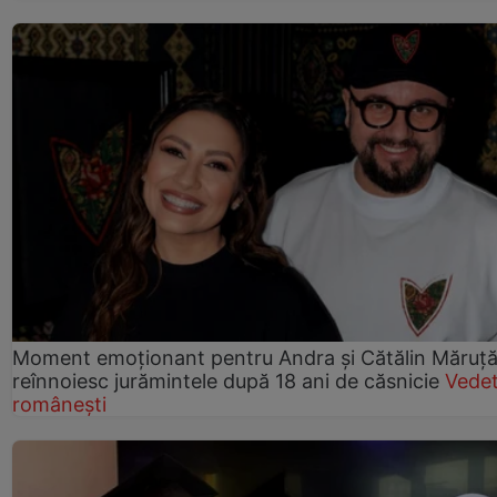
Moment emoționant pentru Andra și Cătălin Măruță!
reînnoiesc jurămintele după 18 ani de căsnicie
Vede
românești