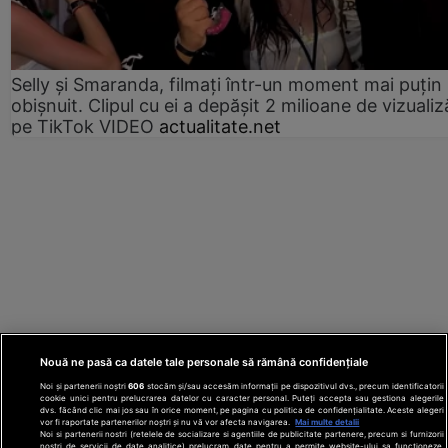
Selly și Smaranda, filmați într-un moment mai puțin
obișnuit. Clipul cu ei a depășit 2 milioane de vizualiz
pe TikTok VIDEO
actualitate.net
Nouă ne pasă ca datele tale personale să rămână confidențiale
Noi și partenerii noștri
606
stocăm și/sau accesăm informații pe dispozitivul dvs., precum identificatorii
cookie unici pentru prelucrarea datelor cu caracter personal. Puteți accepta sau gestiona alegerile
dvs. făcând clic mai jos sau în orice moment, pe pagina cu politica de confidențialitate. Aceste alegeri
vor fi raportate partenerilor noștri și nu vă vor afecta navigarea.
Mai multe detalii
Noi si partenerii nostri (retelele de socializare si agentiile de publicitate partenere, precum si furnizorii
nostri de servicii de date analitice) prelucram date pentru a permite website-ului sa functioneze,