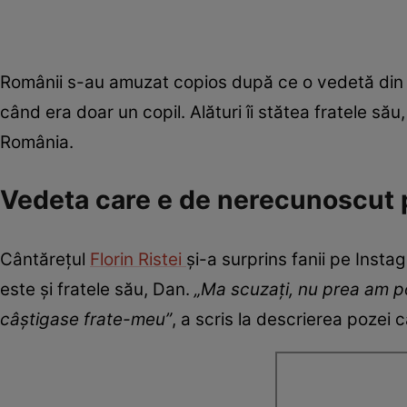
Românii s-au amuzat copios după ce o vedetă din s
când era doar un copil. Alături îi stătea fratele să
România.
Vedeta care e de nerecunoscut 
Cântărețul
Florin Ristei
și-a surprins fanii pe Insta
este și fratele său, Dan.
„Ma scuzați, nu prea am poz
câștigase frate-meu”
, a scris la descrierea pozei c