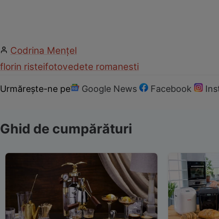
Codrina Mențel
florin ristei
foto
vedete romanesti
Urmărește-ne pe
Google News
Facebook
In
Ghid de cumpărături