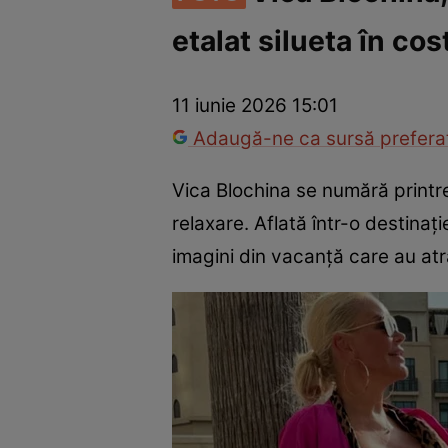
etalat silueta în co
Vedete internaționale
Vedete românești
Interviurile Cli
11 iunie 2026 15:01
Adaugă-ne ca sursă preferat
Vica Blochina se numără printr
relaxare. Aflată într-o destinaț
imagini din vacanță care au atra