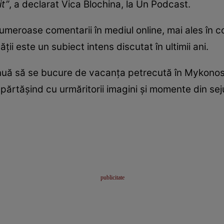
t”
, a declarat Vica Blochina, la Un Podcast.
umeroase comentarii în mediul online, mai ales în co
ății este un subiect intens discutat în ultimii ani.
inuă să se bucure de vacanța petrecută în Mykonos
mpărtășind cu urmăritorii imagini și momente din sej