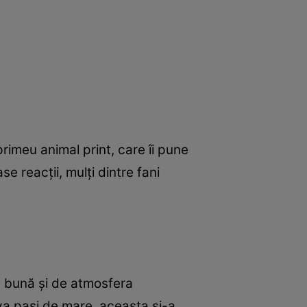
primeu animal print, care îi pune
e reacții, mulți dintre fani
a bună și de atmosfera
iva pași de mare, aceasta și-a