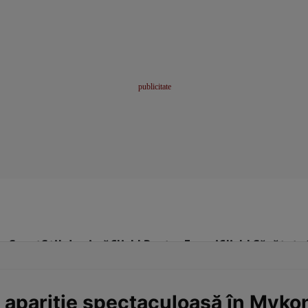
me
Sport
Stil de viață
Click! Pentru Femei
Click! Sănătate
 apariție spectaculoasă în Myko