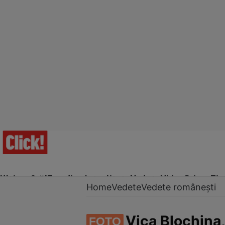
Ultima Oră!
Trending
Actualitate
Vedete
Video
Prime Ti
Home
Vedete
Vedete românești
Vica Blochina,
FOTO