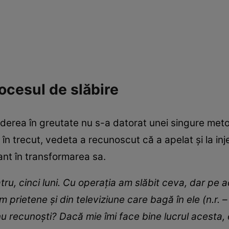
cesul de slăbire
rderea în greutate nu s-a datorat unei singure met
 în trecut, vedeta a recunoscut că a apelat și la inj
ant în transformarea sa.
tru, cinci luni. Cu operația am slăbit ceva, dar pe 
 prietene și din televiziune care bagă în ele (n.r. – 
u recunoști? Dacă mie îmi face bine lucrul acesta, e