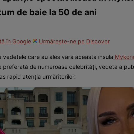
stum de baie la 50 de ani
ck!
Paparazzii Click!
ă în Google
Urmărește-ne pe Discover
e vedetele care au ales vara aceasta insula
Mykon
ie preferată de numeroase celebrități, vedeta a publ
s rapid atenția urmăritorilor.