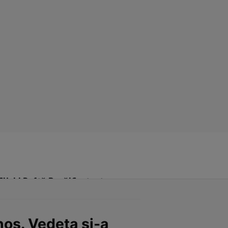
Click! Poftă Bună!
Contact
nos. Vedeta și-a