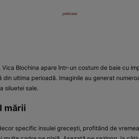
jă, Vica Blochina apare într-un costum de baie cu im
 din ultima perioadă. Imaginile au generat numeroas
 siluetei sale.
l mării
decor specific insulei grecești, profitând de vreme
ai multe cadre pe plajă. Așezată pe șezlong, la câț