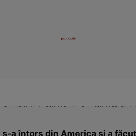
me
Sport
Stil de viață
Click! Pentru Femei
Click! Sănătate
 s-a întors din America și a făcut