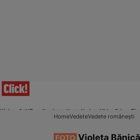
Ultima Oră!
Trending
Actualitate
Vedete
Video
Prime Ti
Home
Vedete
Vedete românești
Violeta Bănică
FOTO