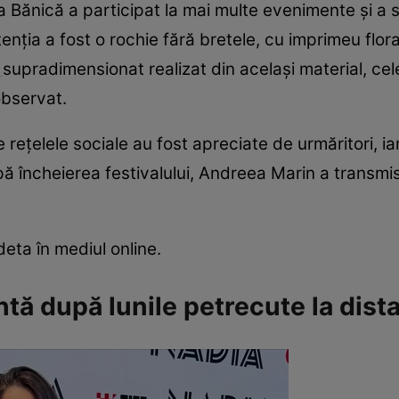
eta Bănică a participat la mai multe evenimente și a
tenția a fost o rochie fără bretele, cu imprimeu floral
u
supradimensionat realizat din același material, ce
observat.
pe rețelele sociale au fost apreciate de urmăritori, i
ă încheierea festivalului, Andreea Marin a transmi
edeta în mediul online.
ă după lunile petrecute la dist