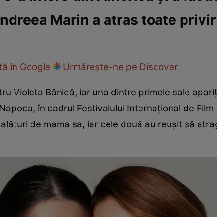
Andreea Marin a atras toate privir
ck!
Paparazzii Click!
ă în Google
Urmărește-ne pe Discover
u Violeta Bănică, iar una dintre primele sale apariț
-Napoca, în cadrul Festivalului Internațional de Film
alături de mama sa, iar cele două au reușit să atrag