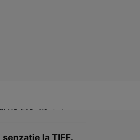
Click! Poftă Bună!
Contact
 senzație la TIFF.