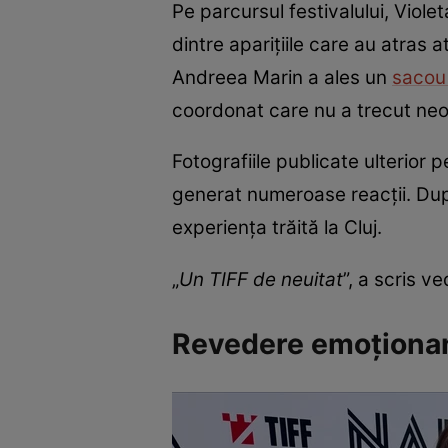
Pe parcursul festivalului, Viol
dintre aparițiile care au atras a
Andreea Marin a ales un
saco
coordonat care nu a trecut ne
Fotografiile publicate ulterior 
generat numeroase reacții. Dup
experiența trăită la Cluj.
„
Un TIFF de neuitat
”, a scris v
Revedere emoționant