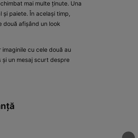
 schimbat mai multe ținute. Una
 și paiete. În același timp,
le două afișând un look
ar imaginile cu cele două au
s și un mesaj scurt despre
anță