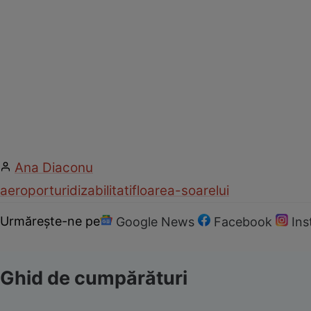
Ana Diaconu
aeroporturi
dizabilitati
floarea-soarelui
Urmărește-ne pe
Google News
Facebook
In
Ghid de cumpărături