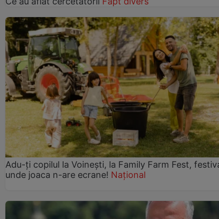
Ce au aflat cercetătorii
Fapt divers
Adu-ți copilul la Voinești, la Family Farm Fest, festiv
unde joaca n-are ecrane!
Național