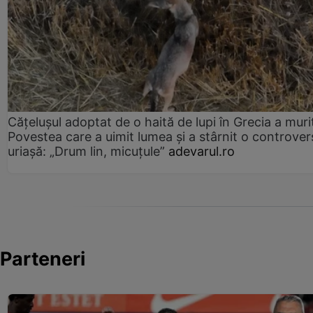
Cățelușul adoptat de o haită de lupi în Grecia a muri
Povestea care a uimit lumea și a stârnit o controver
uriașă: „Drum lin, micuțule”
adevarul.ro
Parteneri