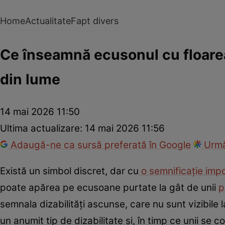
Home
Actualitate
Fapt divers
Ce înseamnă ecusonul cu floarea-
din lume
14 mai 2026 11:50
Ultima actualizare:
14 mai 2026 11:56
Adaugă-ne ca sursă preferată în Google
Urmă
Există un simbol discret, dar cu
o semnificație imp
poate apărea pe ecusoane purtate la gât de unii
p
semnala dizabilități ascunse, care nu sunt vizibile 
un anumit tip de dizabilitate și, în timp ce unii se c