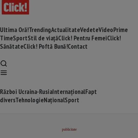
Ultima Oră!
Trending
Actualitate
Vedete
Video
Prime
Time
Sport
Stil de viață
Click! Pentru Femei
Click!
Sănătate
Click! Poftă Bună!
Contact
Război Ucraina-Rusia
Internațional
Fapt
divers
Tehnologie
Național
Sport