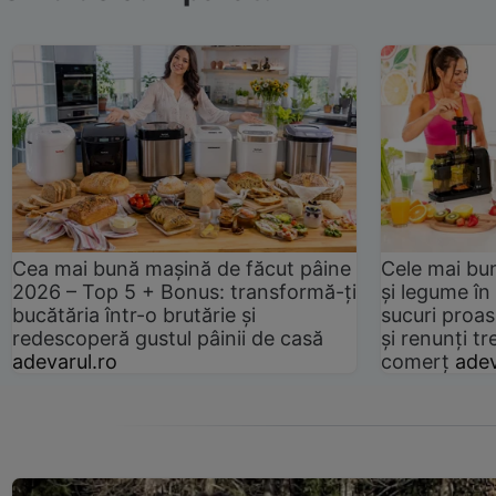
Cea mai bună mașină de făcut pâine
Cele mai bu
2026 – Top 5 + Bonus: transformă-ți
și legume în
bucătăria într-o brutărie și
sucuri proas
redescoperă gustul pâinii de casă
și renunți tr
adevarul.ro
comerț
adev