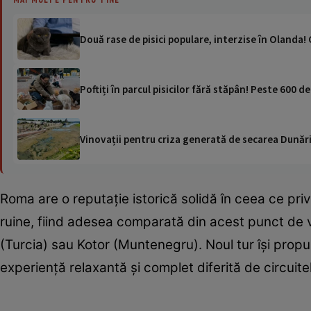
Două rase de pisici populare, interzise în Olanda!
Poftiți în parcul pisicilor fără stăpân! Peste 600 de
Vinovații pentru criza generată de secarea Dunării
Roma are o reputație istorică solidă în ceea ce pri
ruine, fiind adesea comparată din acest punct de 
(Turcia) sau Kotor (Muntenegru). Noul tur își propu
experiență relaxantă și complet diferită de circuitele