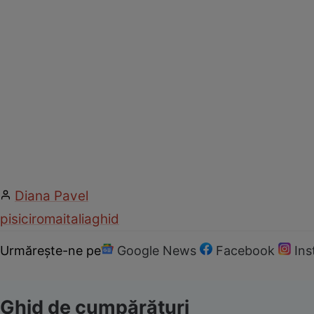
Diana Pavel
pisici
roma
italia
ghid
Urmărește-ne pe
Google News
Facebook
In
Ghid de cumpărături