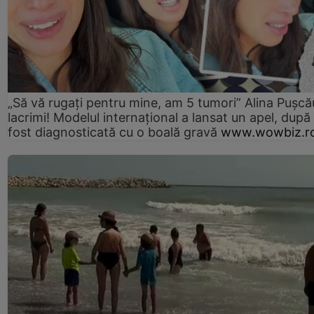
„Să vă rugați pentru mine, am 5 tumori” Alina Pușcău
lacrimi! Modelul internațional a lansat un apel, după
fost diagnosticată cu o boală gravă
www.wowbiz.r