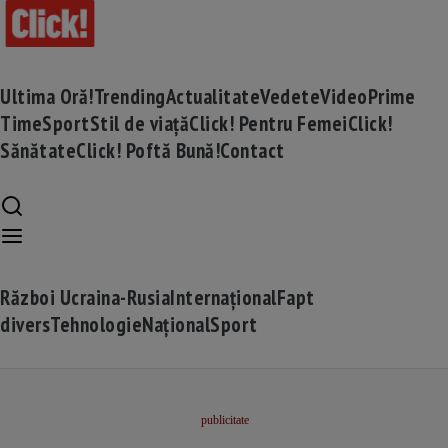
Ultima Oră!
Trending
Actualitate
Vedete
Video
Prime
Time
Sport
Stil de viață
Click! Pentru Femei
Click!
Sănătate
Click! Poftă Bună!
Contact
Război Ucraina-Rusia
Internațional
Fapt
divers
Tehnologie
Național
Sport