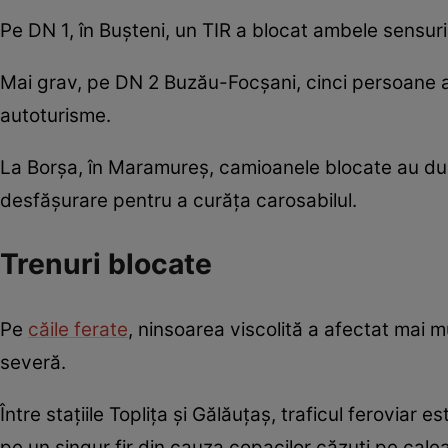
Pe DN 1, în Bușteni, un TIR a blocat ambele sensuri
Mai grav, pe DN 2 Buzău-Focșani, cinci persoane au
autoturisme.
La Borșa, în Maramureș, camioanele blocate au dus la
desfășurare pentru a curăța carosabilul.
Trenuri blocate
Pe
căile ferate
, ninsoarea viscolită a afectat mai 
severă.
Între stațiile Toplița și Gălăuțaș, traficul feroviar 
pe un singur fir din cauza copacilor căzuți pe calea