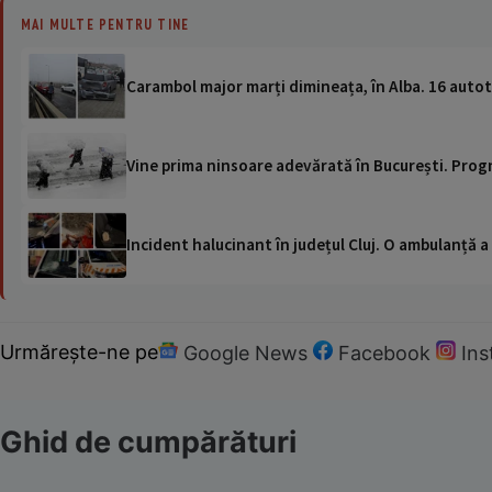
MAI MULTE PENTRU TINE
Carambol major marți dimineața, în Alba. 16 autot
Vine prima ninsoare adevărată în București. Prog
Incident halucinant în județul Cluj. O ambulanță 
Urmărește-ne pe
Google News
Facebook
In
Ghid de cumpărături