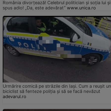
România divorțează! Celebrul politician și soția lui ș
spus adio! „Da, este adevărat”
www.unica.ro
Urmărire comică pe străzile din Iași. Cum a reușit u
biciclist să fenteze poliția și să se facă nevăzut
adevarul.ro