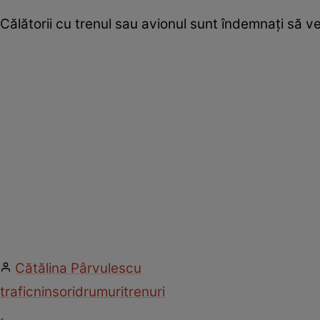
Călătorii cu trenul sau avionul sunt îndemnați să ver
Cătălina Pârvulescu
trafic
ninsori
drumuri
trenuri