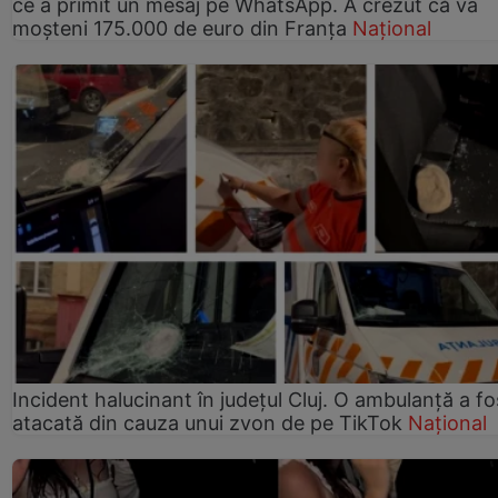
ce a primit un mesaj pe WhatsApp. A crezut că va
moșteni 175.000 de euro din Franța
Național
Incident halucinant în județul Cluj. O ambulanță a fo
atacată din cauza unui zvon de pe TikTok
Național