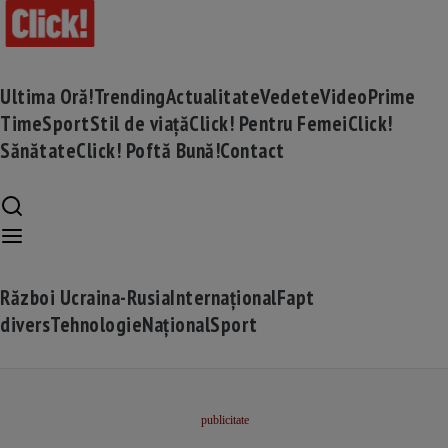
Ultima Oră!
Trending
Actualitate
Vedete
Video
Prime
Time
Sport
Stil de viață
Click! Pentru Femei
Click!
Sănătate
Click! Poftă Bună!
Contact
Război Ucraina-Rusia
Internațional
Fapt
divers
Tehnologie
Național
Sport