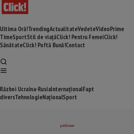
Ultima Oră!
Trending
Actualitate
Vedete
Video
Prime
Time
Sport
Stil de viață
Click! Pentru Femei
Click!
Sănătate
Click! Poftă Bună!
Contact
Război Ucraina-Rusia
Internațional
Fapt
divers
Tehnologie
Național
Sport