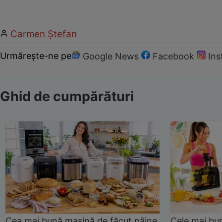
Carmen Ştefan
Urmărește-ne pe
Google News
Facebook
In
Ghid de cumpărături
Cea mai bună mașină de făcut pâine
Cele mai bu