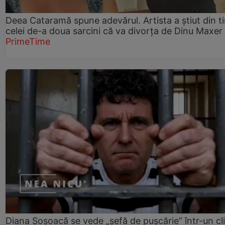
Deea Cataramă spune adevărul. Artista a știut din t
celei de-a doua sarcini că va divorța de Dinu Maxer
PrimeTime
Diana Șoșoacă se vede „șefă de pușcărie” într-un cl