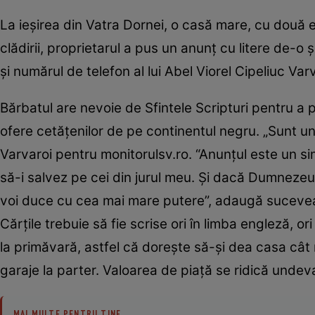
La ieşirea din Vatra Dornei, o casă mare, cu două e
clădirii, proprietarul a pus un anunţ cu litere de-o
şi numărul de telefon al lui Abel Viorel Cipeliuc Va
Bărbatul are nevoie de Sfintele Scripturi pentru a p
ofere cetăţenilor de pe continentul negru. „Sunt un
Varvaroi pentru monitorulsv.ro. “Anunţul este un s
să-i salvez pe cei din jurul meu. Şi dacă Dumnezeu 
voi duce cu cea mai mare putere”, adaugă sucevean
Cărţile trebuie să fie scrise ori în limba engleză, o
la primăvară, astfel că doreşte să-şi dea casa cât
garaje la parter. Valoarea de piaţă se ridică undev
MAI MULTE PENTRU TINE