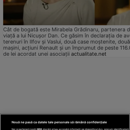
Cât de bogată este Mirabela Grădinaru, partenera 
viață a lui Nicușor Dan. Ce găsim în declarația de av
terenuri în Ilfov și Vaslui, două case moștenite, două
mașini, acțiuni Renault și un împrumut de peste 116
de lei acordat unei asociații
actualitate.net
Nouă ne pasă ca datele tale personale să rămână confidențiale
Noi și partenerii noștri
606
stocăm și/sau accesăm informații pe dispozitivul dvs., precum identificatorii