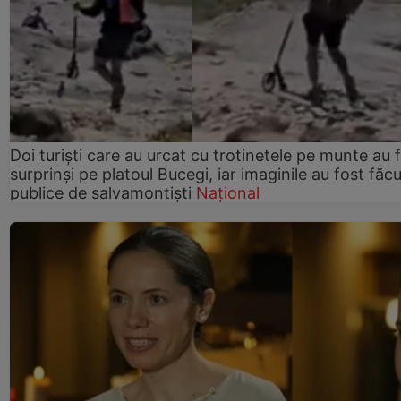
Doi turiști care au urcat cu trotinetele pe munte au 
surprinși pe platoul Bucegi, iar imaginile au fost făc
publice de salvamontiști
Național