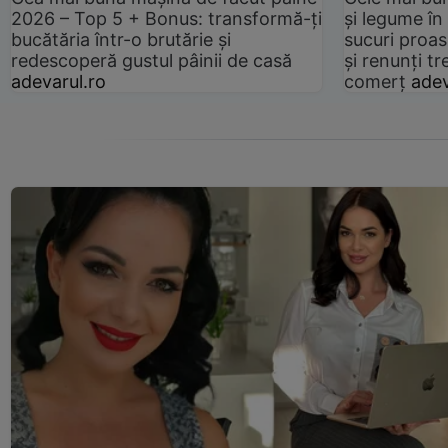
2026 – Top 5 + Bonus: transformă-ți
și legume în
bucătăria într-o brutărie și
sucuri proas
redescoperă gustul pâinii de casă
și renunți tr
adevarul.ro
comerț
adev