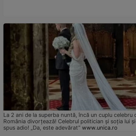
La 2 ani de la superba nuntă, încă un cuplu celebru 
România divorțează! Celebrul politician și soția lui ș
spus adio! „Da, este adevărat”
www.unica.ro