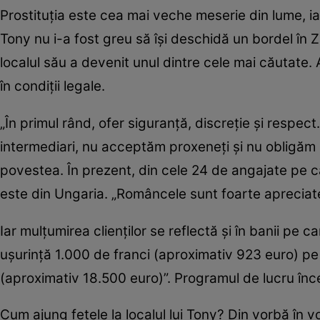
Prostituţia este cea mai veche meserie din lume, iar
Tony nu i-a fost greu să îşi deschidă un bordel în Z
localul său a devenit unul dintre cele mai căutate. A
în condiţii legale.
„În primul rând, ofer siguranţă, discreţie şi respect.
intermediari, nu acceptăm proxeneţi şi nu obligăm ni
povestea. În prezent, din cele 24 de angajate pe c
este din Ungaria. „Româncele sunt foarte apreciate
Iar mulţumirea clienţilor se reflectă şi în banii pe c
uşurinţă 1.000 de franci (aproximativ 923 euro) pe z
(aproximativ 18.500 euro)”. Programul de lucru înce
Cum ajung fetele la localul lui Tony? Din vorbă în v