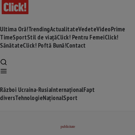
Ultima Oră!
Trending
Actualitate
Vedete
Video
Prime
Time
Sport
Stil de viață
Click! Pentru Femei
Click!
Sănătate
Click! Poftă Bună!
Contact
Război Ucraina-Rusia
Internațional
Fapt
divers
Tehnologie
Național
Sport