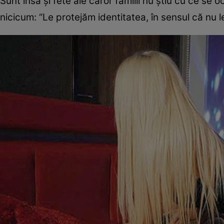
Sunt însă şi fete ale căror familii nu ştiu cu ce se o
nicicum: “Le protejăm identitatea, în sensul că nu