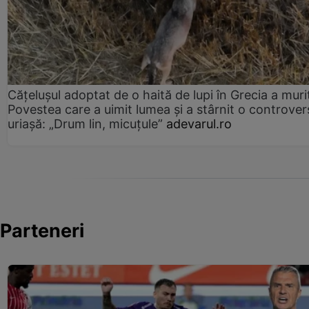
Cățelușul adoptat de o haită de lupi în Grecia a muri
Povestea care a uimit lumea și a stârnit o controver
uriașă: „Drum lin, micuțule”
adevarul.ro
Parteneri