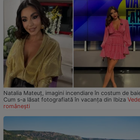
Natalia Mateuț, imagini incendiare în costum de bai
Cum s-a lăsat fotografiată în vacanța din Ibiza
Vede
românești