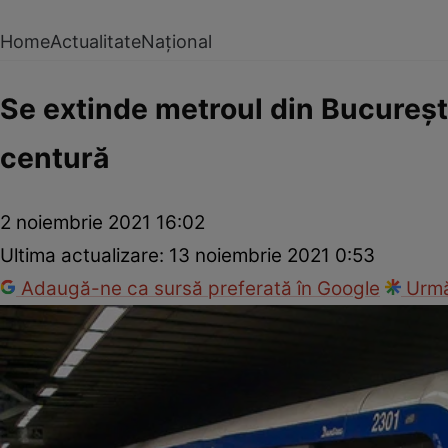
Home
Actualitate
Național
Se extinde metroul din București
centură
2 noiembrie 2021 16:02
Ultima actualizare:
13 noiembrie 2021 0:53
Adaugă-ne ca sursă preferată în Google
Urmă