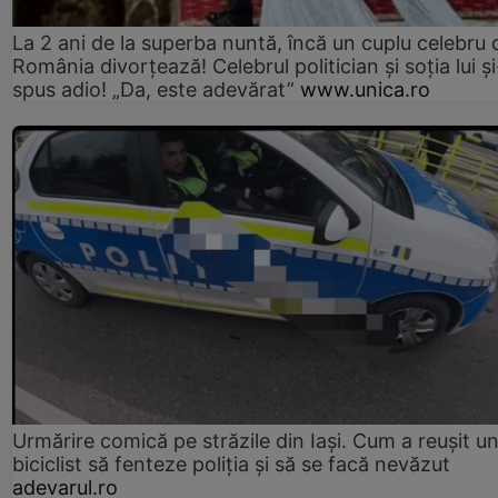
La 2 ani de la superba nuntă, încă un cuplu celebru 
România divorțează! Celebrul politician și soția lui ș
spus adio! „Da, este adevărat”
www.unica.ro
Urmărire comică pe străzile din Iași. Cum a reușit u
biciclist să fenteze poliția și să se facă nevăzut
adevarul.ro