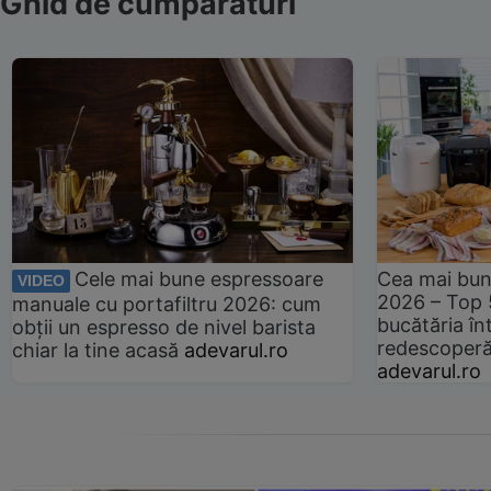
Ghid de cumpărături
Cele mai bune espressoare
Cea mai bun
VIDEO
2026 – Top 
manuale cu portafiltru 2026: cum
bucătăria înt
obții un espresso de nivel barista
redescoperă 
chiar la tine acasă
adevarul.ro
adevarul.ro