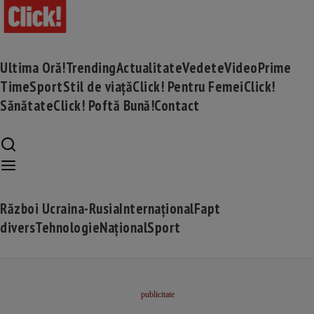
Ultima Oră!
Trending
Actualitate
Vedete
Video
Prime
Time
Sport
Stil de viață
Click! Pentru Femei
Click!
Sănătate
Click! Poftă Bună!
Contact
Război Ucraina-Rusia
Internațional
Fapt
divers
Tehnologie
Național
Sport