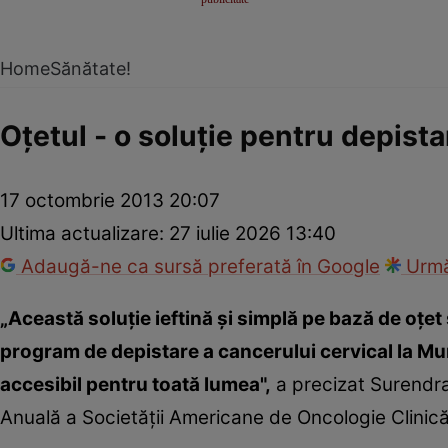
Home
Sănătate!
Oţetul - o soluţie pentru depist
17 octombrie 2013 20:07
Ultima actualizare:
27 iulie 2026 13:40
Adaugă-ne ca sursă preferată în Google
Urmă
„Această soluţie ieftină şi simplă pe bază de oţe
program de depistare a cancerului cervical la M
accesibil pentru toată lumea",
a precizat Surendra
Anuală a Societăţii Americane de Oncologie Clinică