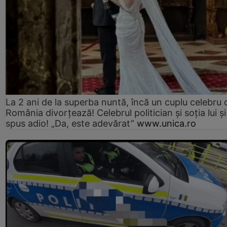
La 2 ani de la superba nuntă, încă un cuplu celebru 
România divorțează! Celebrul politician și soția lui ș
spus adio! „Da, este adevărat”
www.unica.ro