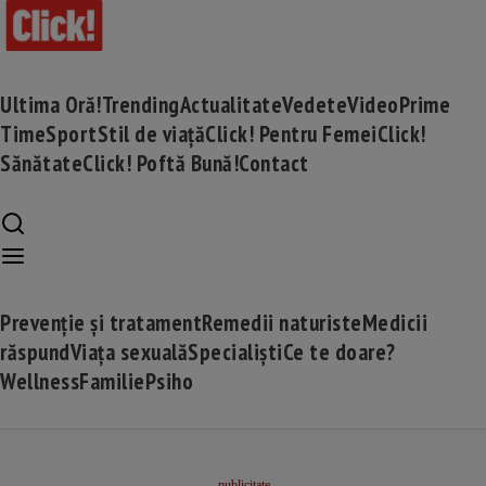
Ultima Oră!
Trending
Actualitate
Vedete
Video
Prime
Time
Sport
Stil de viață
Click! Pentru Femei
Click!
Sănătate
Click! Poftă Bună!
Contact
Prevenție și tratament
Remedii naturiste
Medicii
răspund
Viața sexuală
Specialiști
Ce te doare?
Wellness
Familie
Psiho