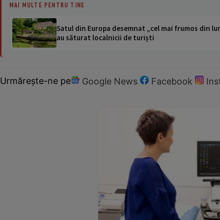
MAI MULTE PENTRU TINE
Satul din Europa desemnat „cel mai frumos din lum
au săturat localnicii de turiști
Urmărește-ne pe
Google News
Facebook
In