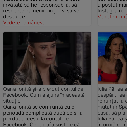
învățată să fie responsabilă, să
a postat mai
respecte oamenii din jur și să se
Instagram.
descurce
Vedete româ
Vedete românești
Oana Ioniță și-a pierdut contul de
Iulia Pârlea
Facebook. Cum a ajuns în această
despărțirea 
situație
renunțat la c
Oana Ioniță se confruntă cu o
mutat în Spa
perioadă complicată după ce și-a
casă, să plâ
pierdut accesul la contul de
Iulia Pârlea 
Facebook. Coregrafa susține că
în urmă cu m