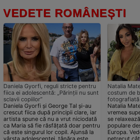
VEDETE ROMÂNEȘTI
Daniela Gyorfi, reguli stricte pentru
Natalia Mate
fiica ei adolescentă: „Părinții nu sunt
costum de b
sclavii copiilor”
fotografiată
Daniela Gyorfi și George Tal și-au
Natalia Mate
crescut fiica după principii clare, iar
vremea supe
artista spune că nu a vrut niciodată
se relaxează
ca Maria să fie răsfățată doar pentru
populare dest
că este singurul lor copil. Ajunsă la
Europa. Vede
vârsta adolescenței, tânăra este
petrecut cât