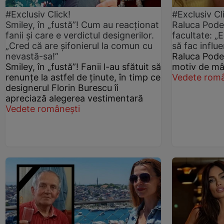
#Exclusiv Click!
#Exclusiv Cl
Smiley, în „fustă”! Cum au reacționat
Raluca Podea
fanii și care e verdictul designerilor.
facultate: „
„Cred că are șifonierul la comun cu
să fac influ
nevastă-sa!”
Raluca Pode
Smiley, în „fustă”! Fanii l-au sfătuit să
motiv de mân
renunțe la astfel de ținute, în timp ce
Vedete româ
designerul Florin Burescu îi
apreciază alegerea vestimentară
Vedete românești