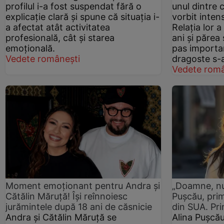
profilul i-a fost suspendat fără o
unul dintre 
explicație clară și spune că situația i-
vorbit inte
a afectat atât activitatea
Relația lor 
profesională, cât și starea
ani și părea
emoțională.
pas importa
Vedete românești
dragoste s-a
Vedete româ
Moment emoționant pentru Andra și
„Doamne, nu 
Cătălin Măruță! Își reînnoiesc
Pușcău, prime
jurămintele după 18 ani de căsnicie
din SUA. Pri
Andra și Cătălin Măruță se
Alina Pușcău 