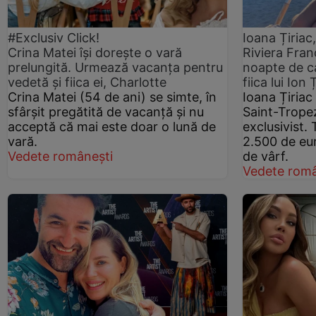
#Exclusiv Click!
Ioana Țiriac
Crina Matei își dorește o vară
Riviera Fran
prelungită. Urmează vacanța pentru
noapte de ca
vedetă și fiica ei, Charlotte
fiica lui Ion 
Crina Matei (54 de ani) se simte, în
Ioana Țiriac
sfârșit pregătită de vacanță și nu
Saint-Tropez
acceptă că mai este doar o lună de
exclusivist. 
vară.
2.500 de eu
Vedete românești
de vârf.
Vedete româ