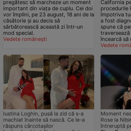
pregătesc să marcheze un moment
California p
important din viața de cuplu. Cei doi
procedurile 
vor împlini, pe 23 august, 18 ani de la
împotriva tu
căsătorie și au decis să
a fost diagn
sărbătorească această zi într-un
spune că pe
mod special.
traversează 
Vedete românești
încearcă să
Vedete româ
Iustina Loghin, pusă la zid că s-a
Moment nea
machiat înainte să nască. Ce le-a
Rose la Nibir
răspuns cârcotașilor
întreruptă 