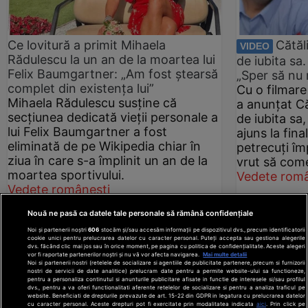
Ce lovitură a primit Mihaela
Cătăl
VIDEO
Rădulescu la un an de la moartea lui
de iubita sa.
Felix Baumgartner: „Am fost ștearsă
„Sper să nu 
complet din existența lui”
Cu o filmare
Mihaela Rădulescu susține că
a anunțat Că
secțiunea dedicată vieții personale a
de iubita sa,
lui Felix Baumgartner a fost
ajuns la fina
eliminată de pe Wikipedia chiar în
petrecuți îm
ziua în care s-a împlinit un an de la
vrut să come
moartea sportivului.
Vedete româ
Vedete românești
Nouă ne pasă ca datele tale personale să rămână confidențiale
Noi și partenerii noștri
606
stocăm și/sau accesăm informații pe dispozitivul dvs., precum identificatorii
cookie unici pentru prelucrarea datelor cu caracter personal. Puteți accepta sau gestiona alegerile
dvs. făcând clic mai jos sau în orice moment, pe pagina cu politica de confidențialitate. Aceste alegeri
vor fi raportate partenerilor noștri și nu vă vor afecta navigarea.
Mai multe detalii
Noi si partenerii nostri (retelele de socializare si agentiile de publicitate partenere, precum si furnizorii
nostri de servicii de date analitice) prelucram date pentru a permite website-ului sa functioneze,
Din rețeaua Adevărul Holding:
Adevarul.ro
pentru a personaliza continutul si anunturile publicitare afisate in functie de interesele si/sau profilul
Click.ro
ClickPoftaBuna.ro
ClickSanatate.ro
dvs., pentru a va oferi functionalitati aferente retelelor de socializare si pentru a analiza traficul pe
website. Beneficiati de drepturile prevazute de art. 15-22 din GDPR in legatura cu prelucrarea datelor
ClickPentruFemei.ro
DilemaVeche.ro
cu caracter personal. Aceste drepturi pot fi exercitate prin modalitatea indicata
aici
. Prin click pe