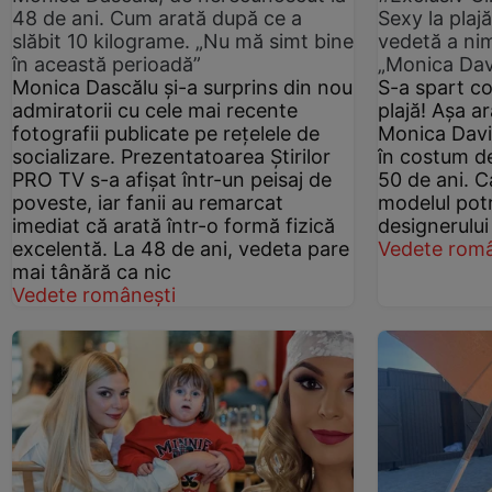
48 de ani. Cum arată după ce a
Sexy la plajă
slăbit 10 kilograme. „Nu mă simt bine
vedetă a nim
în această perioadă”
„Monica Dav
Monica Dascălu și-a surprins din nou
S-a spart co
admiratorii cu cele mai recente
plajă! Așa a
fotografii publicate pe rețelele de
Monica Davi
socializare. Prezentatoarea Știrilor
în costum de
PRO TV s-a afișat într-un peisaj de
50 de ani. C
poveste, iar fanii au remarcat
modelul potr
imediat că arată într-o formă fizică
designerului
excelentă. La 48 de ani, vedeta pare
Vedete româ
mai tânără ca nic
Vedete românești