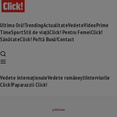
Ultima Oră!
Trending
Actualitate
Vedete
Video
Prime
Time
Sport
Stil de viață
Click! Pentru Femei
Click!
Sănătate
Click! Poftă Bună!
Contact
Vedete internaționale
Vedete românești
Interviurile
Click!
Paparazzii Click!