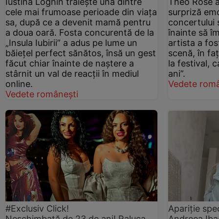
Iustina Loghin trăiește una dintre
Theo Rose a
cele mai frumoase perioade din viața
surpriză emo
sa, după ce a devenit mamă pentru
concertului s
a doua oară. Fosta concurentă de la
înainte să î
„Insula Iubirii” a adus pe lume un
artista a fo
băiețel perfect sănătos, însă un gest
scenă, în fa
făcut chiar înainte de naștere a
la festival, 
stârnit un val de reacții în mediul
ani”.
online.
Vedete româ
Vedete românești
#Exclusiv Click!
Apariție sp
Neschimbată de 23 de ani! Raluca
Andreea Iba