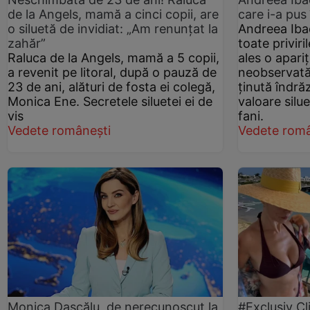
de la Angels, mamă a cinci copii, are
care i-a pus 
o siluetă de invidiat: „Am renunțat la
Andreea Ibac
zahăr”
toate privir
Raluca de la Angels, mamă a 5 copii,
ales o apari
a revenit pe litoral, după o pauză de
neobservată.
23 de ani, alături de fosta ei colegă,
ținută îndră
Monica Ene. Secretele siluetei ei de
valoare silue
vis
fani.
Vedete românești
Vedete româ
Monica Dascălu, de nerecunoscut la
#Exclusiv Cl