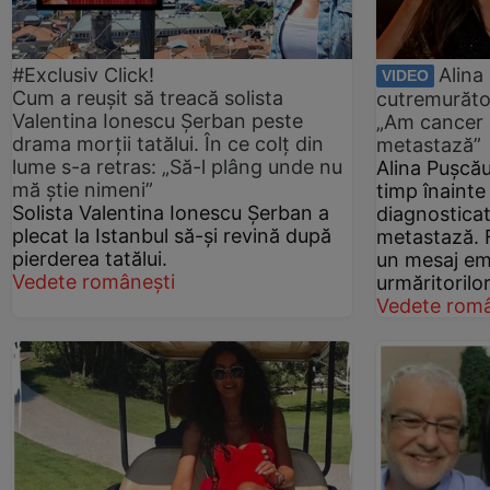
#Exclusiv Click!
Alina
VIDEO
Cum a reușit să treacă solista
cutremurătoa
Valentina Ionescu Șerban peste
„Am cancer l
drama morții tatălui. În ce colț din
metastază”
lume s-a retras: „Să-l plâng unde nu
Alina Pușcău
mă știe nimeni”
timp înainte
Solista Valentina Ionescu Șerban a
diagnosticat
plecat la Istanbul să-și revină după
metastază. 
pierderea tatălui.
un mesaj emo
Vedete românești
urmăritorilo
Vedete româ