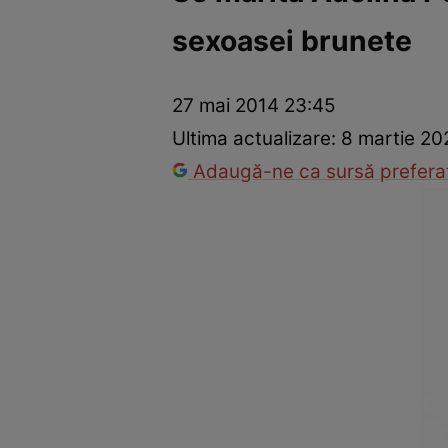
sexoasei brunete
Război Ucraina-Rusia
Internațional
Fapt divers
Tehnolog
27 mai 2014 23:45
Ultima actualizare:
8 martie 20
Adaugă-ne ca sursă preferat