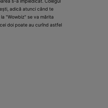
oarea s-a impiedicat. Colegul
şti, adică atunci când te
 la "Wowbiz" se va mărita
cei doi poate au curînd astfel