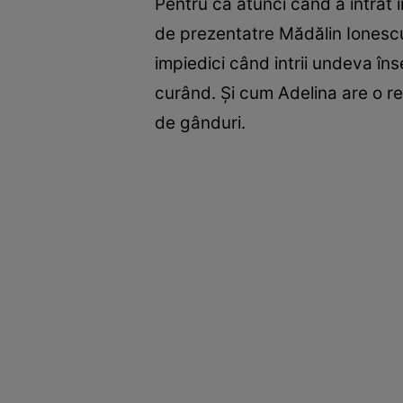
Pentru că atunci când a intrat 
de prezentatre Mădălin Ionescu
impiedici când intrii undeva î
curând. Şi cum Adelina are o re
de gânduri.