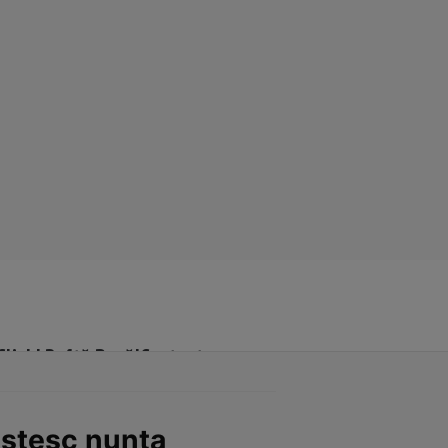
Click! Poftă Bună!
Contact
estesc nunta