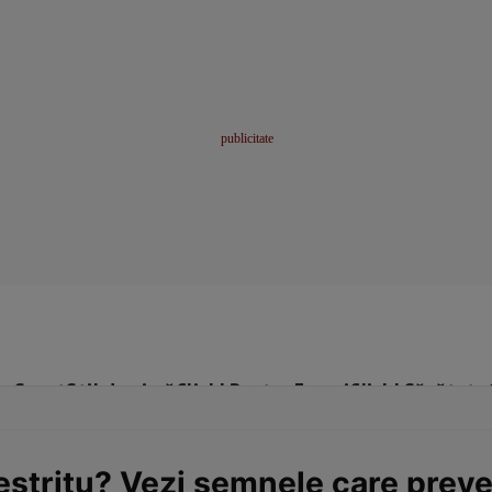
me
Sport
Stil de viață
Click! Pentru Femei
Click! Sănătate
estriţu? Vezi semnele care prev