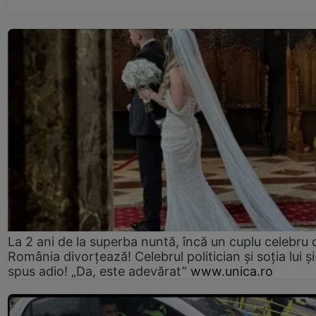
La 2 ani de la superba nuntă, încă un cuplu celebru 
România divorțează! Celebrul politician și soția lui ș
spus adio! „Da, este adevărat”
www.unica.ro