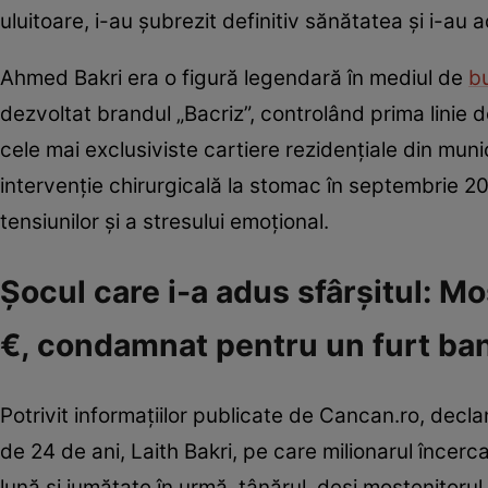
uluitoare, i-au șubrezit definitiv sănătatea și i-au a
Ahmed Bakri era o figură legendară în mediul de
b
dezvoltat brandul „Bacriz”, controlând prima linie de
cele mai exclusiviste cartiere rezidențiale din muni
intervenție chirurgicală la stomac în septembrie 2
tensiunilor și a stresului emoțional.
Șocul care i-a adus sfârșitul: M
€, condamnat pentru un furt ba
Potrivit informațiilor publicate de Cancan.ro, decla
de 24 de ani, Laith Bakri, pe care milionarul încerc
lună și jumătate în urmă, tânărul, deși moștenitorul