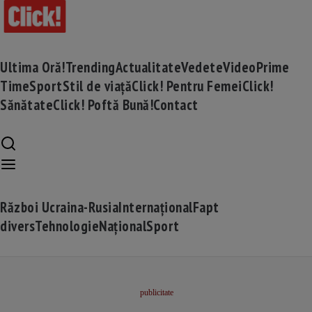
Ultima Oră!
Trending
Actualitate
Vedete
Video
Prime
Time
Sport
Stil de viață
Click! Pentru Femei
Click!
Sănătate
Click! Poftă Bună!
Contact
Război Ucraina-Rusia
Internațional
Fapt
divers
Tehnologie
Național
Sport