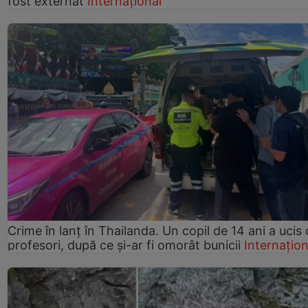
fost externat
Internațional
Crime în lanț în Thailanda. Un copil de 14 ani a ucis 
profesori, după ce și-ar fi omorât bunicii
Internațion