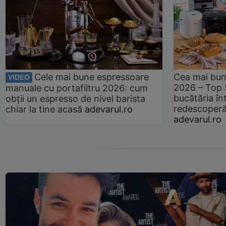
Cele mai bune espressoare
Cea mai bun
VIDEO
2026 – Top 
manuale cu portafiltru 2026: cum
bucătăria înt
obții un espresso de nivel barista
redescoperă 
chiar la tine acasă
adevarul.ro
adevarul.ro