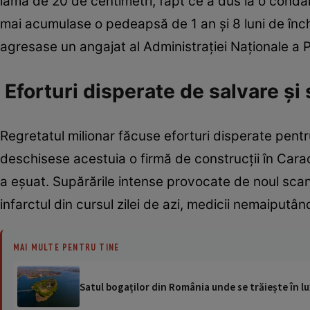
lamă de 20 de centimetri, fapt ce a dus la o conda
mai acumulase o pedeapsă de 1 an și 8 luni de înch
agresase un angajat al Administrației Naționale a Pe
Eforturi disperate de salvare și 
Regretatul milionar făcuse eforturi disperate pentr
deschisese acestuia o firmă de construcții în Carac
a eșuat. Supărările intense provocate de noul scand
infarctul din cursul zilei de azi, medicii nemaiputând
MAI MULTE PENTRU TINE
Satul bogaților din România unde se trăiește în lu