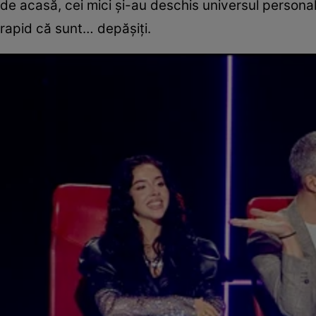
de acasă, cei mici și-au deschis universul personal î
rapid că sunt… depășiți.