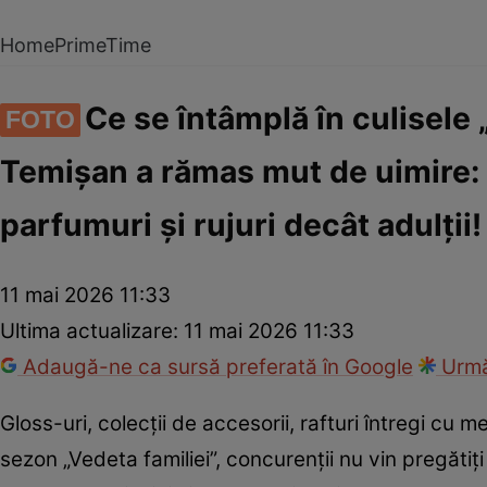
Home
PrimeTime
Ce se întâmplă în culisele 
FOTO
Temișan a rămas mut de uimire: 
parfumuri și rujuri decât adulții!
11 mai 2026 11:33
Ultima actualizare:
11 mai 2026 11:33
Adaugă-ne ca sursă preferată în Google
Urmă
Gloss-uri, colecții de accesorii, rafturi întregi cu m
sezon „Vedeta familiei”, concurenții nu vin pregătiț