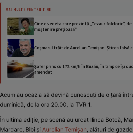
MAI MULTE PENTRU TINE
Cine e vedeta care prezintă „Tezaur folcloric”, de 
moștenire prețioasă”
Coșmarul trăit de Aurelian Temișan. Știrea falsă c
Șofer prins cu 172 km/h în Buzău, în timp ce își duc
amendat
Acum au ocazia să devină cunoscuţi de o ţară între
duminică, de la ora 20.00, la TVR 1.
În ultima ediție, pe scenă au urcat Ilinca Botcă, Ma
Mardare, Bibi și
Aurelian Temișan
, alături de gazd