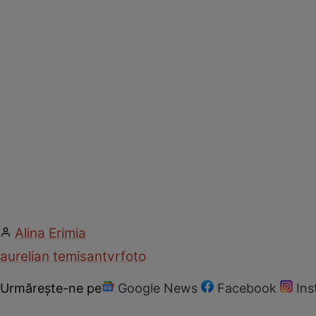
Alina Erimia
aurelian temisan
tvr
foto
Urmărește-ne pe
Google News
Facebook
In