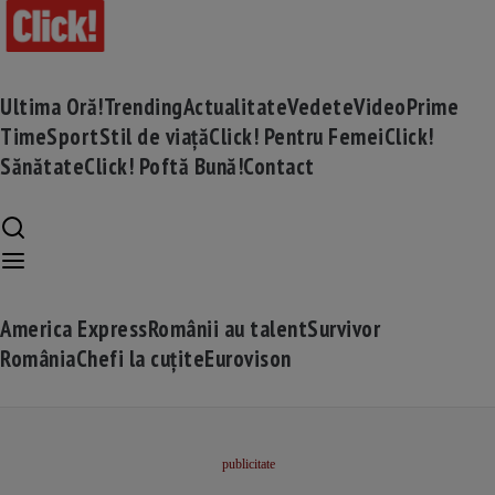
Ultima Oră!
Trending
Actualitate
Vedete
Video
Prime
Time
Sport
Stil de viață
Click! Pentru Femei
Click!
Sănătate
Click! Poftă Bună!
Contact
America Express
Românii au talent
Survivor
România
Chefi la cuțite
Eurovison