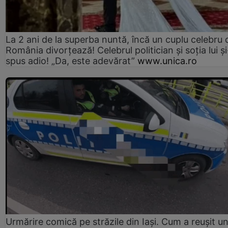
La 2 ani de la superba nuntă, încă un cuplu celebru 
România divorțează! Celebrul politician și soția lui ș
spus adio! „Da, este adevărat”
www.unica.ro
Urmărire comică pe străzile din Iași. Cum a reușit u