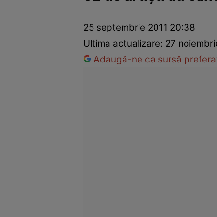
Război Ucraina-Rusia
Internațional
Fapt divers
Tehnolog
25 septembrie 2011 20:38
Ultima actualizare:
27 noiembri
Adaugă-ne ca sursă preferat