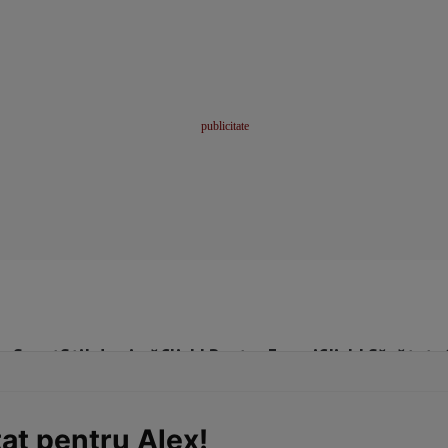
me
Sport
Stil de viață
Click! Pentru Femei
Click! Sănătate
tat pentru Alex!