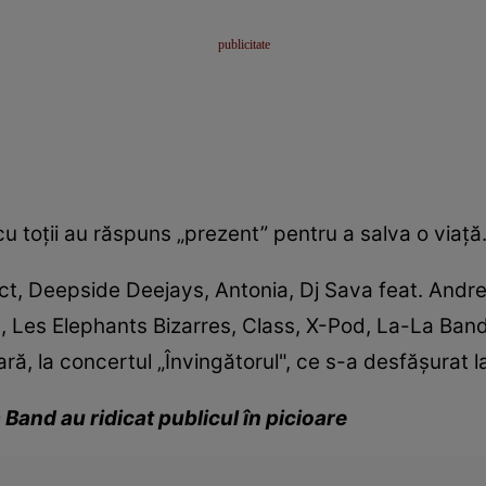
 cu toţii au răspuns „prezent” pentru a salva o viaţă
ct, Deepside Deejays, Antonia, Dj Sava feat. Andre
 Les Elephants Bizarres, Class, X-Pod, La-La Band
ră, la concertul „Învingătorul", ce s-a desfăşurat
a Band au ridicat publicul în picioare