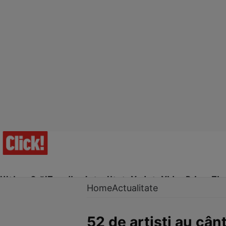
Ultima Oră!
Trending
Actualitate
Vedete
Video
Prime Ti
Home
Actualitate
52 de artişti au cân