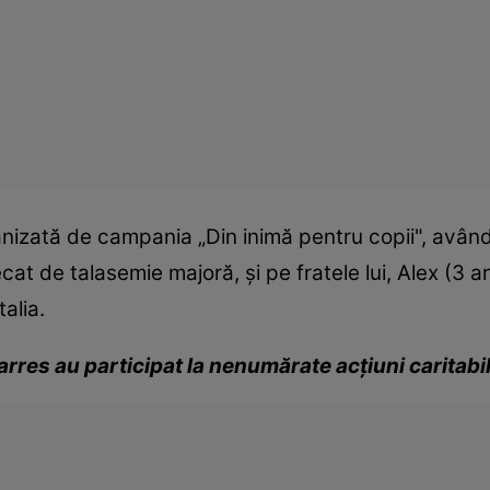
anizată de campania „Din inimă pentru copii", avându-
at de talasemie majoră, şi pe fratele lui, Alex (3 a
talia.
arres au participat la nenumărate acţiuni caritabi