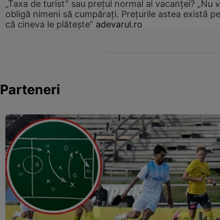
„Taxa de turist” sau prețul normal al vacanței? „Nu 
obligă nimeni să cumpărați. Prețurile astea există p
că cineva le plătește”
adevarul.ro
Parteneri