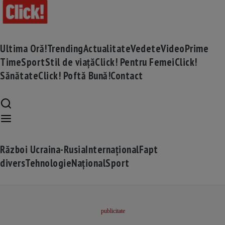
Ultima Oră!
Trending
Actualitate
Vedete
Video
Prime
Time
Sport
Stil de viață
Click! Pentru Femei
Click!
Sănătate
Click! Poftă Bună!
Contact
Război Ucraina-Rusia
Internațional
Fapt
divers
Tehnologie
Național
Sport