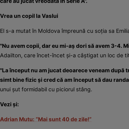
care au jucat vreodată în Serie A".
Vrea un copil la Vaslui
El s-a mutat în Moldova împreună cu soţia sa Emili
"Nu avem copii, dar eu mi-aş dori să avem 3-4. Mi
Adailton, care încet-încet şi-a câştigat un loc de t
"La început nu am jucat deoarece veneam după tr
simt bine fizic şi cred că am început să dau rand
unui şut formidabil cu piciorul stâng.
Vezi şi:
Adrian Mutu: “Mai sunt 40 de zile!”