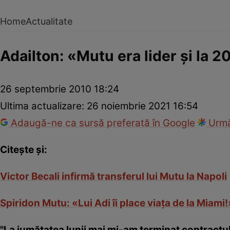
Home
Actualitate
Adailton: «Mutu era lider şi la 2
26 septembrie 2010 18:24
Ultima actualizare:
26 noiembrie 2021 16:54
Adaugă-ne ca sursă preferată în Google
Urmă
Citeşte şi:
Victor Becali infirmă transferul lui Mutu la Napoli
Spiridon Mutu: «Lui Adi îi place viaţa de la Miami!
"La jumătatea lunii mai mi-am terminat contract