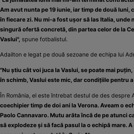
Am avut nunta pe 19 iunie, iar timp de două luni, 
în fiecare zi. Nu mi-a fost uşor să las Italia, un
singură ofertă concretă, din partea celor de la Ce
Vaslui",
spune fotbalistul.
Adailton e legat pe două sezoane de echipa lui Ad
"Nu ştiu cât voi juca la Vaslui, se poate mai puţi
în schimb, Vaslui este mic, dar condiţiile pentru
În România, el este întrebat destul de des despre 
coechipier timp de doi ani la Verona. Aveam o ec
Paolo Cannavaro. Mutu arăta încă de pe atunci cali
să explodeze şi să facă pasul la o echipă mare. A 