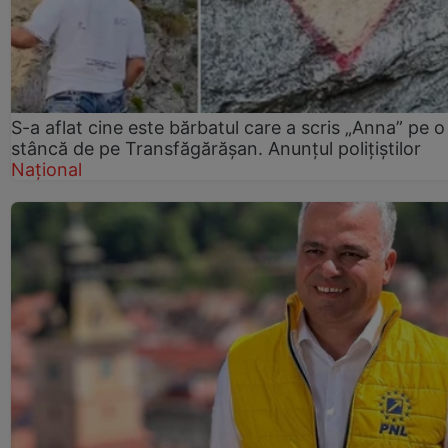
S-a aflat cine este bărbatul care a scris „Anna” pe o
stâncă de pe Transfăgărășan. Anunțul polițiștilor
Național