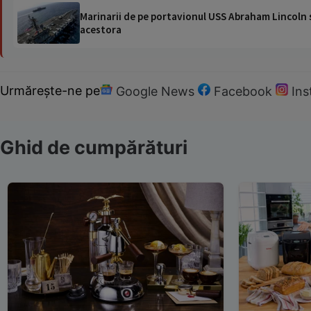
Marinarii de pe portavionul USS Abraham Lincoln su
acestora
Urmărește-ne pe
Google News
Facebook
In
Ghid de cumpărături