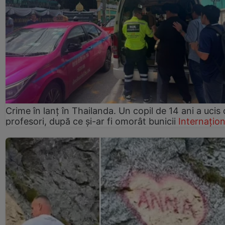
Crime în lanț în Thailanda. Un copil de 14 ani a ucis 
profesori, după ce și-ar fi omorât bunicii
Internațion