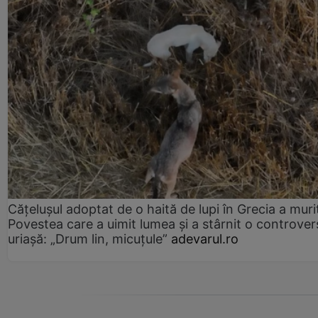
Cățelușul adoptat de o haită de lupi în Grecia a muri
Povestea care a uimit lumea și a stârnit o controver
uriașă: „Drum lin, micuțule”
adevarul.ro