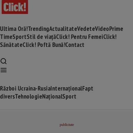
Ultima Oră!
Trending
Actualitate
Vedete
Video
Prime
Time
Sport
Stil de viață
Click! Pentru Femei
Click!
Sănătate
Click! Poftă Bună!
Contact
Război Ucraina-Rusia
Internațional
Fapt
divers
Tehnologie
Național
Sport