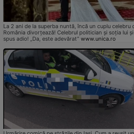
La 2 ani de la superba nuntă, încă un cuplu celebru 
România divorțează! Celebrul politician și soția lui ș
spus adio! „Da, este adevărat”
www.unica.ro
Urmărire comică pe străzile din Iași. Cum a reușit u