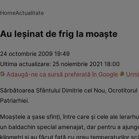
Home
Actualitate
Au leşinat de frig la moaşte
24 octombrie 2009 19:49
Ultima actualizare:
25 noiembrie 2021 18:00
Adaugă-ne ca sursă preferată în Google
Urmă
Sărbătoarea Sfântului Dimitrie cel Nou, Ocrotitorul B
Patriarhiei.
Moaştele a şase sfinţi, între care şi cele ale Ierarhu
un baldachin special amenajat, dar pentru a ajunge l
kilometri şi au făcut faţă cu greu temperaturilor s