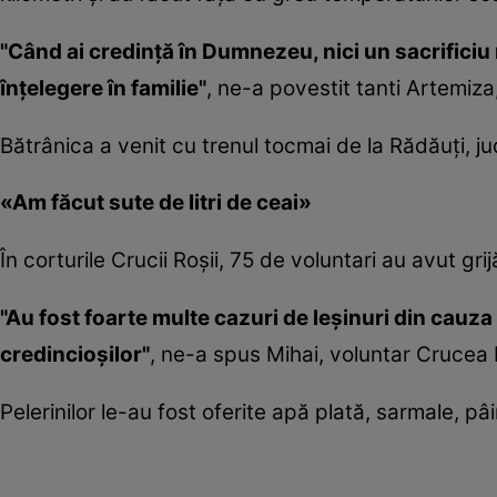
"Când ai credinţă în Dumnezeu, nici un sacrifici
înţelegere în familie"
, ne-a povestit tanti Artemiza
Bătrânica a venit cu trenul tocmai de la Rădăuţi, j
«Am făcut sute de litri de ceai»
În corturile Crucii Roşii, 75 de voluntari au avut grij
"Au fost foarte multe cazuri de leşinuri din cauza f
credincioşilor"
, ne-a spus Mihai, voluntar Crucea 
Pelerinilor le-au fost oferite apă plată, sarmale, pâ