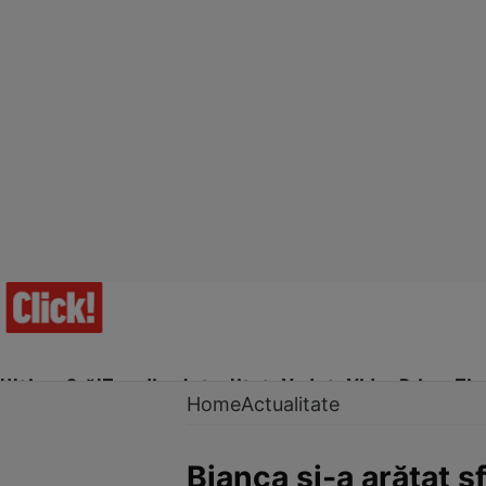
Ultima Oră!
Trending
Actualitate
Vedete
Video
Prime Ti
Home
Actualitate
Bianca şi-a arătat 