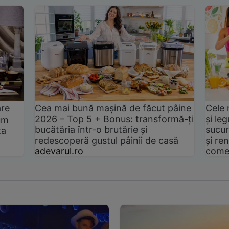
are
Cea mai bună mașină de făcut pâine
Cele 
2026 – Top 5 + Bonus: transformă-ți
și le
um
bucătăria într-o brutărie și
sucur
ta
redescoperă gustul pâinii de casă
și ren
adevarul.ro
come