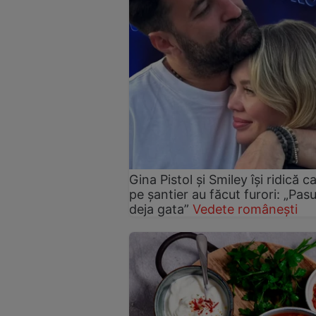
Gina Pistol și Smiley își ridică c
pe șantier au făcut furori: „Pas
deja gata”
Vedete românești