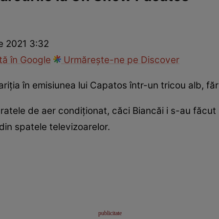
ie
Național
Sport
e 2021 3:32
ă în Google
Urmărește-ne pe Discover
ţia în emisiunea lui Capatos într-un tricou alb, făr
tele de aer condiţionat, căci Biancăi i s-au făcut i
din spatele televizoarelor.