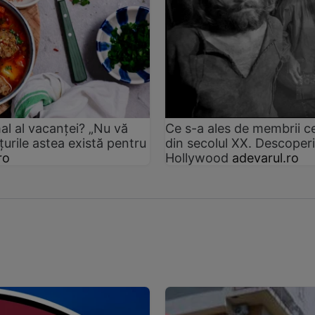
al al vacanței? „Nu vă
Ce s-a ales de membrii c
țurile astea există pentru
din secolul XX. Descoperir
ro
Hollywood
adevarul.ro