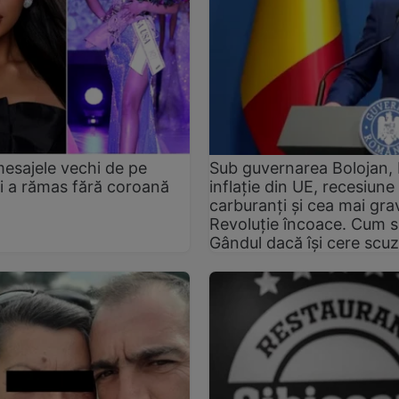
mesajele vechi de pe
Sub guvernarea Bolojan,
ii a rămas fără coroană
inflație din UE, recesiun
carburanți și cea mai gra
Revoluție încoace. Cum s
Gândul dacă își cere scu