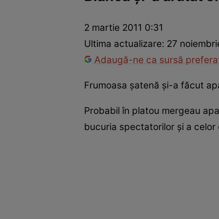
Război Ucraina-Rusia
Internațional
Fapt divers
Tehnolog
2 martie 2011 0:31
Ultima actualizare:
27 noiembri
Adaugă-ne ca sursă preferat
Frumoasa şatenă şi-a făcut apari
Probabil în platou mergeau apara
bucuria spectatorilor şi a celor 