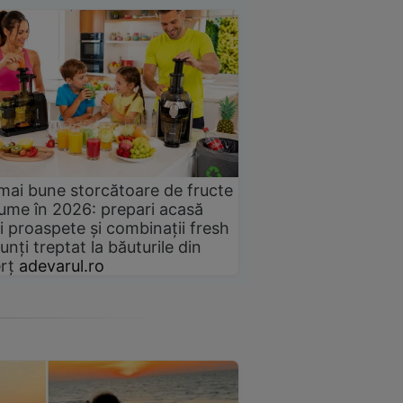
mai bune storcătoare de fructe
gume în 2026: prepari acasă
i proaspete și combinații fresh
unți treptat la băuturile din
rț
adevarul.ro