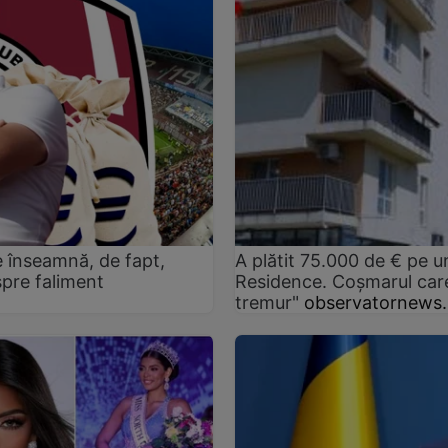
e înseamnă, de fapt,
A plătit 75.000 de € pe
spre faliment
Residence. Coşmarul care
tremur"
observatornews.