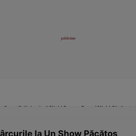
me
Sport
Stil de viață
Click! Pentru Femei
Click! Sănătate
sfârcurile la Un Show Păcătos