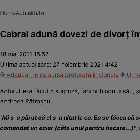
Home
Actualitate
Cabral adună dovezi de divorţ î
18 mai 2011 15:52
Ultima actualizare:
27 noiembrie 2021 4:42
Adaugă-ne ca sursă preferată în Google
Urmă
Actorul le-a făcut o surpriză, fanilor blogului său, 
Andreea Pătraşcu.
"Mi s-a părut că el s-a uitat la ea. Ea se făcea că
comandat un ecler (câte unul pentru fiecare...)"
,