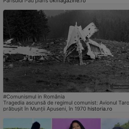
Parisului l-au plâns
okmagazine.ro
#Comunismul in România
Tragedia ascunsă de regimul comunist: Avionul Ta
prăbușit în Munții Apuseni, în 1970
historia.ro