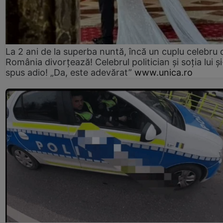
La 2 ani de la superba nuntă, încă un cuplu celebru 
România divorțează! Celebrul politician și soția lui ș
spus adio! „Da, este adevărat”
www.unica.ro