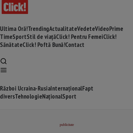
Ultima Oră!
Trending
Actualitate
Vedete
Video
Prime
Time
Sport
Stil de viață
Click! Pentru Femei
Click!
Sănătate
Click! Poftă Bună!
Contact
Război Ucraina-Rusia
Internațional
Fapt
divers
Tehnologie
Național
Sport