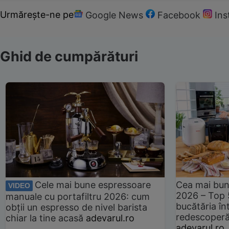
Urmărește-ne pe
Google News
Facebook
In
Ghid de cumpărături
Cele mai bune espressoare
Cea mai bun
VIDEO
2026 – Top 
manuale cu portafiltru 2026: cum
bucătăria înt
obții un espresso de nivel barista
redescoperă 
chiar la tine acasă
adevarul.ro
adevarul.ro