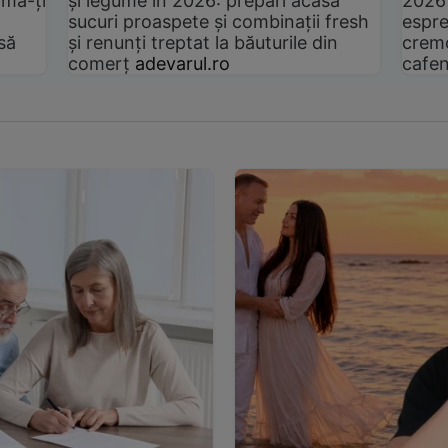
rmă-ți
și legume în 2026: prepari acasă
2026
sucuri proaspete și combinații fresh
espre
să
și renunți treptat la băuturile din
cremo
comerț
adevarul.ro
cafen