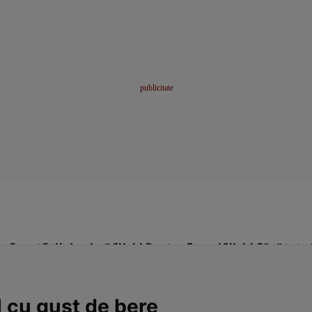
me
Sport
Stil de viață
Click! Pentru Femei
Click! Sănătate
l cu gust de bere