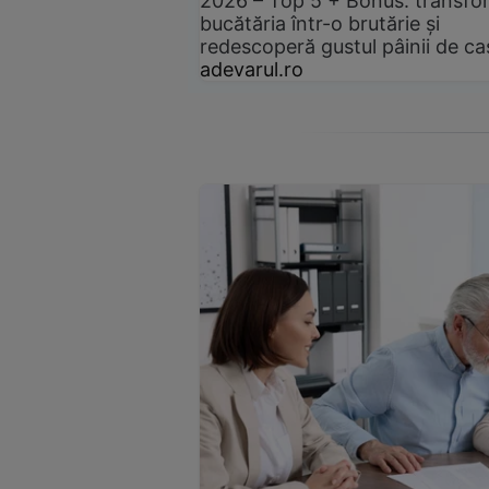
2026 – Top 5 + Bonus: transfo
bucătăria într-o brutărie și
redescoperă gustul pâinii de ca
adevarul.ro