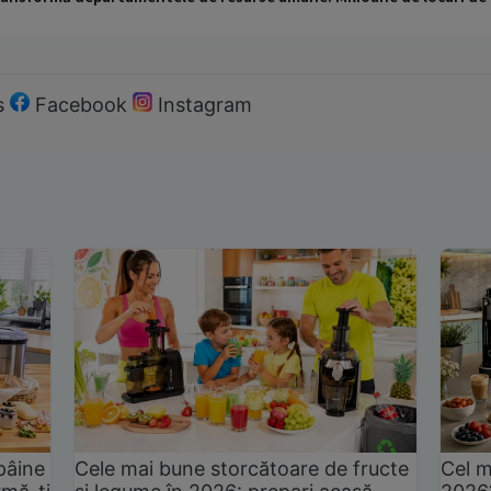
s
Facebook
Instagram
pâine
Cele mai bune storcătoare de fructe
Cel m