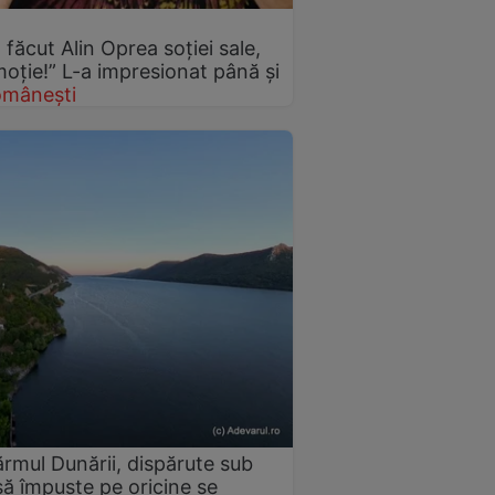
făcut Alin Oprea soției sale,
ție!” L-a impresionat până și
omânești
ărmul Dunării, dispărute sub
 să împuște pe oricine se