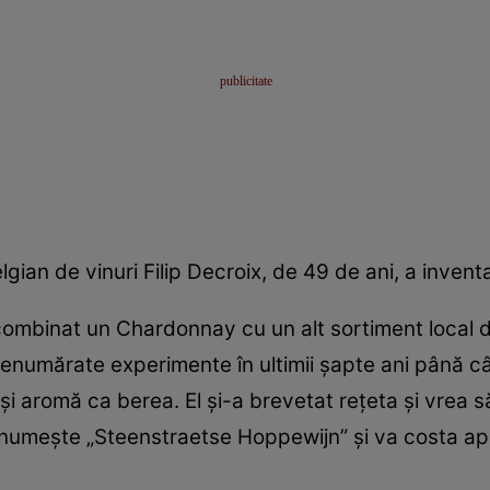
gian de vinuri Filip Decroix, de 49 de ani, a invent
combinat un Chardonnay cu un alt sortiment local de 
nenumărate experimente în ultimii şapte ani până c
 aromă ca berea. El şi-a brevetat reţeta şi vrea să
se numeşte „Steenstraetse Hoppewijn” şi va costa ap