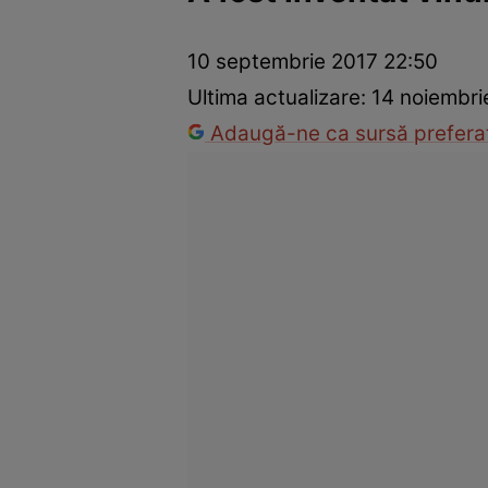
Război Ucraina-Rusia
Internațional
Fapt divers
Tehnolog
10 septembrie 2017 22:50
Ultima actualizare:
14 noiembri
Adaugă-ne ca sursă preferat