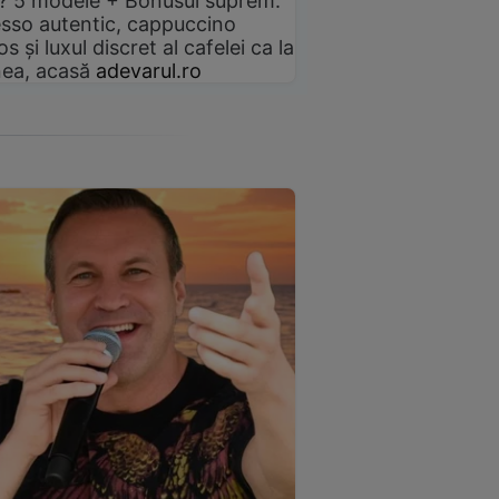
? 5 modele + Bonusul suprem:
sso autentic, cappuccino
s și luxul discret al cafelei ca la
ea, acasă
adevarul.ro