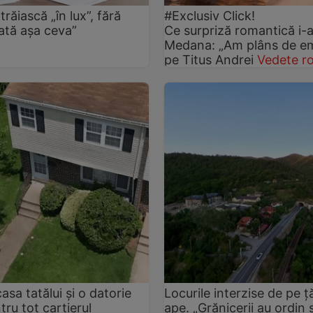
răiască „în lux”, fără
#Exclusiv Click!
dată așa ceva”
Ce surpriză romantică i-a 
Medana: „Am plâns de emo
pe Titus Andrei
Vedete r
sa tatălui și o datorie
Locurile interzise de pe ț
ru tot cartierul
ape. „Grănicerii au ordin