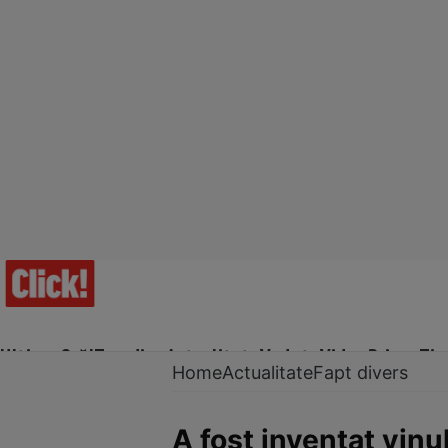
Ultima Oră!
Trending
Actualitate
Vedete
Video
Prime Ti
Home
Actualitate
Fapt divers
A fost inventat vinu