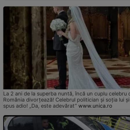
La 2 ani de la superba nuntă, încă un cuplu celebru 
România divorțează! Celebrul politician și soția lui ș
spus adio! „Da, este adevărat”
www.unica.ro