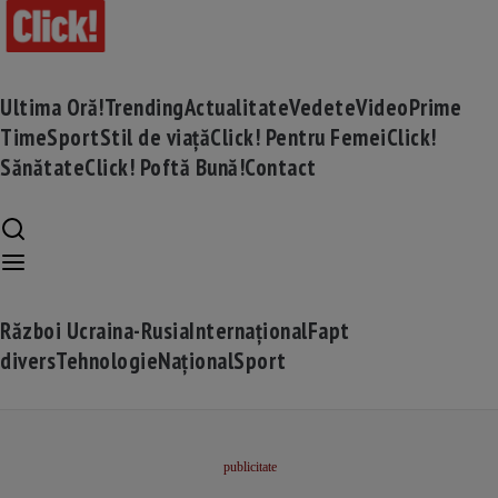
Ultima Oră!
Trending
Actualitate
Vedete
Video
Prime
Time
Sport
Stil de viață
Click! Pentru Femei
Click!
Sănătate
Click! Poftă Bună!
Contact
Război Ucraina-Rusia
Internațional
Fapt
divers
Tehnologie
Național
Sport