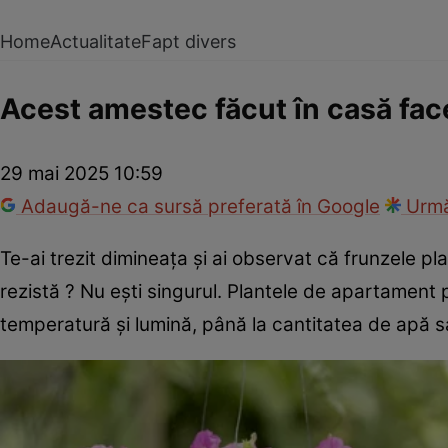
Home
Actualitate
Fapt divers
Acest amestec făcut în casă face 
29 mai 2025 10:59
Adaugă-ne ca sursă preferată în Google
Urmă
Te-ai trezit dimineața și ai observat că frunzele plan
rezistă ? Nu ești singurul. Plantele de apartament p
temperatură și lumină, până la cantitatea de apă sa