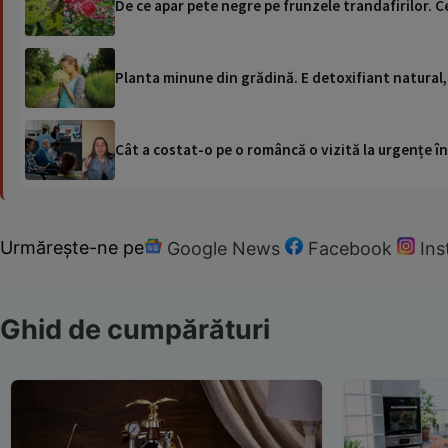
De ce apar pete negre pe frunzele trandafirilor. Ce
Planta minune din grădină. E detoxifiant natural, 
Cât a costat-o pe o româncă o vizită la urgențe în
Urmărește-ne pe
Google News
Facebook
In
Ghid de cumpărături