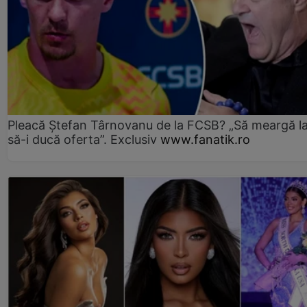
Pleacă Ștefan Târnovanu de la FCSB? „Să meargă la
să-i ducă oferta”. Exclusiv
www.fanatik.ro