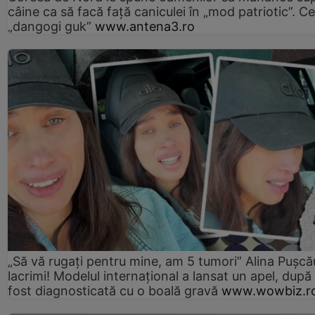
câine ca să facă față caniculei în „mod patriotic”. C
„dangogi guk”
www.antena3.ro
„Să vă rugați pentru mine, am 5 tumori” Alina Pușcău
lacrimi! Modelul internațional a lansat un apel, după
fost diagnosticată cu o boală gravă
www.wowbiz.r