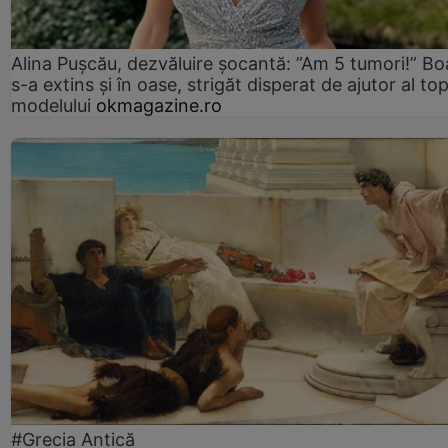
Alina Pușcău, dezvăluire șocantă: ”Am 5 tumori!” Bo
s-a extins și în oase, strigăt disperat de ajutor al to
modelului
okmagazine.ro
#Grecia Antică