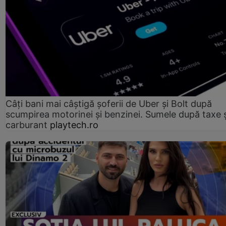
Câți bani mai câștigă șoferii de Uber și Bolt după
scumpirea motorinei şi benzinei. Sumele după taxe ș
carburant
playtech.ro