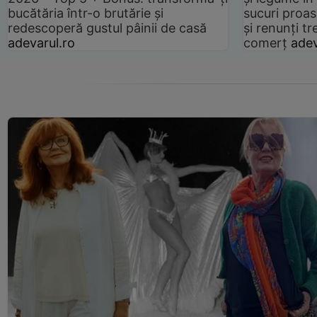
bucătăria într-o brutărie și
sucuri proas
redescoperă gustul pâinii de casă
și renunți tr
adevarul.ro
comerț
adev