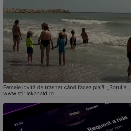
Femeie lovită de trăsnet când făcea plajă: „Soțul ei..
www.stirilekanald.ro