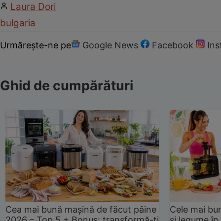
Laura Dori
bulgaria
Urmărește-ne pe
Google News
Facebook
In
Ghid de cumpărături
Cea mai bună mașină de făcut pâine
Cele mai bu
2026 – Top 5 + Bonus: transformă-ți
și legume în