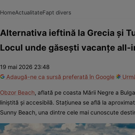
Home
Actualitate
Fapt divers
Alternativa ieftină la Grecia și T
Locul unde găsești vacanțe all-i
19 mai 2026 23:48
Adaugă-ne ca sursă preferată în Google
Urmă
Obzor Beach
, aflată pe coasta Mării Negre a Bulga
liniștită și accesibilă. Stațiunea se află la aproxim
Sunny Beach, una dintre cele mai cunoscute destinaț