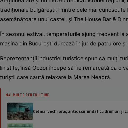
Stațiunea are și un muzeu dedicat istoriei regiunii,
tradiționale bulgărești. Printre cele mai cunoscut
asemănătoare unui castel, și The House Bar & Dinne
În sezonul estival, temperaturile ajung frecvent la 
mașina din București durează în jur de patru ore și
Reprezentanții industriei turistice spun că mulți tu
liniștite, însă Obzor începe să fie remarcată ca o v
turiștii care caută relaxare la Marea Neagră.
MAI MULTE PENTRU TINE
Cel mai vechi oraș antic scufundat cu drumuri și c