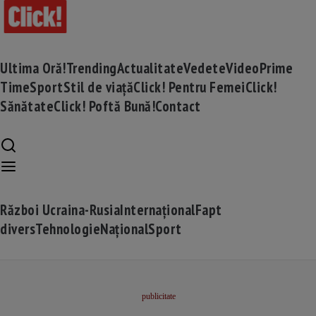
Ultima Oră!
Trending
Actualitate
Vedete
Video
Prime
Time
Sport
Stil de viață
Click! Pentru Femei
Click!
Sănătate
Click! Poftă Bună!
Contact
Război Ucraina-Rusia
Internațional
Fapt
divers
Tehnologie
Național
Sport