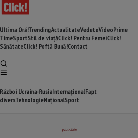
Ultima Oră!
Trending
Actualitate
Vedete
Video
Prime
Time
Sport
Stil de viață
Click! Pentru Femei
Click!
Sănătate
Click! Poftă Bună!
Contact
Război Ucraina-Rusia
Internațional
Fapt
divers
Tehnologie
Național
Sport