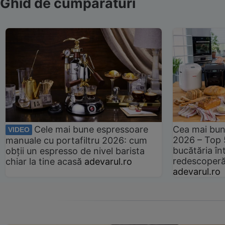
Ghid de cumpărături
Cele mai bune espressoare
Cea mai bun
VIDEO
2026 – Top 
manuale cu portafiltru 2026: cum
bucătăria înt
obții un espresso de nivel barista
redescoperă 
chiar la tine acasă
adevarul.ro
adevarul.ro