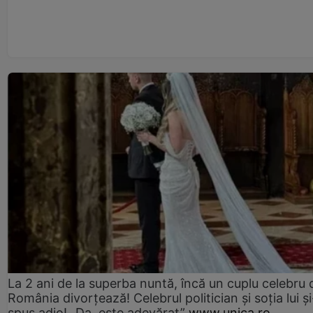
La 2 ani de la superba nuntă, încă un cuplu celebru 
România divorțează! Celebrul politician și soția lui ș
spus adio! „Da, este adevărat”
www.unica.ro