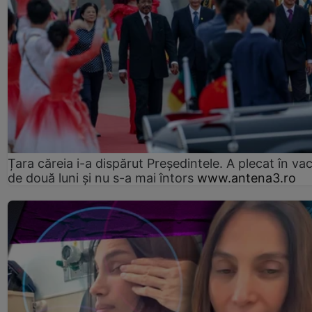
Țara căreia i-a dispărut Președintele. A plecat în va
de două luni și nu s-a mai întors
www.antena3.ro