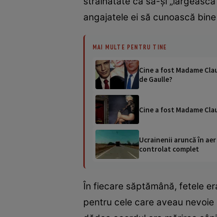
străinătate ca să-şi „lărgească“
angajatele ei să cunoască bine 
MAI MULTE PENTRU TINE
Cine a fost Madame Claud
de Gaulle?
Cine a fost Madame Clau
Ucrainenii aruncă în aer
controlat complet
În fiecare săptămână, fetele er
pentru cele care aveau nevoie de