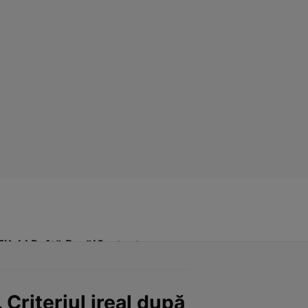
Click! Poftă Bună!
Contact
 Criteriul ireal după