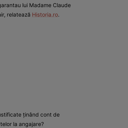
îi garantau lui Madame Claude
ir, relatează
Historia.ro
.
ustificate ţinând cont de
etelor la angajare?