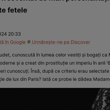
te fetele
ie
Național
Sport
2024 20:33
ă în Google
Urmărește-ne pe Discover
udet, cunoscută în lumea celor vestiţi şi bogaţi c
rne şi a creat din prostituţie un imperiu în anii ʼ6
ceri cunoscuţi. Însă, după ce criteriu erau selectat
ţie de lux din Paris? Iată ce probe le dădea Madame