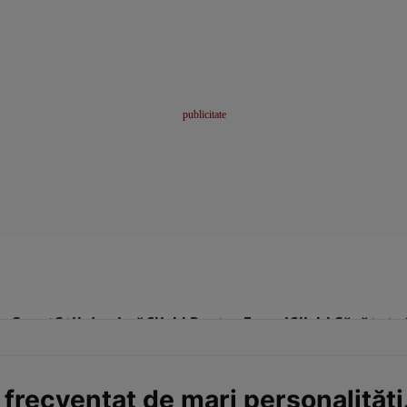
me
Sport
Stil de viață
Click! Pentru Femei
Click! Sănătate
 frecventat de mari personalități.