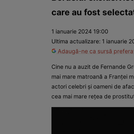
care au fost selecta
Război Ucraina-Rusia
Internațional
Fapt divers
Tehnolog
1 ianuarie 2024 19:00
Ultima actualizare:
1 ianuarie 
Adaugă-ne ca sursă preferat
Cine nu a auzit de Fernande Gr
mai mare matroană a Franţei mode
actori celebri şi oameni de afa
cea mai mare reţea de prostitu