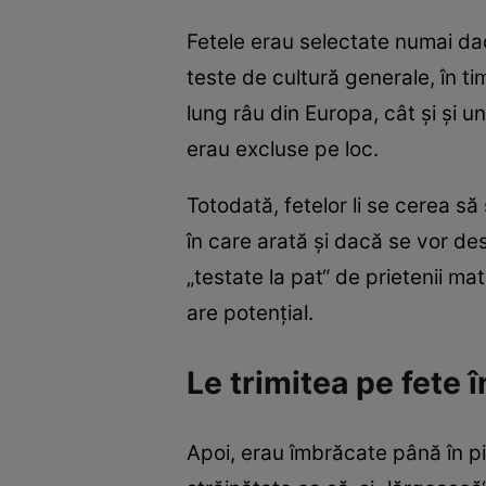
Fetele erau selectate numai dac
teste de cultură generale, în t
lung râu din Europa, cât și şi u
erau excluse pe loc.
Totodată, fetelor li se cerea s
în care arată şi dacă se vor des
„testate la pat“ de prietenii ma
are potenţial.
Le trimitea pe fete î
Apoi, erau îmbrăcate până în pic