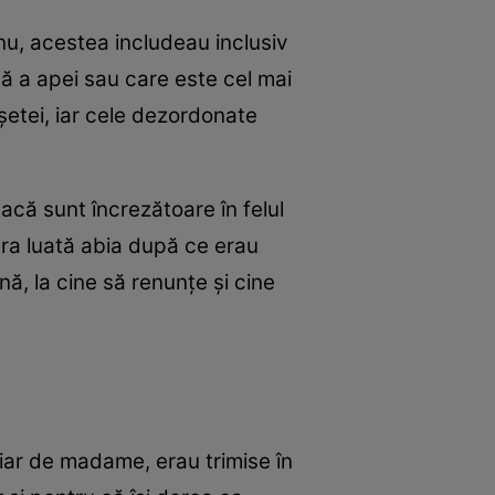
nu, acestea includeau inclusiv
că a apei sau care este cel mai
oşetei, iar cele dezordonate
că sunt încrezătoare în felul
 era luată abia după ce erau
nă, la cine să renunţe şi cine
chiar de madame, erau trimise în