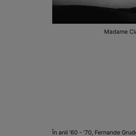
Madame Clau
În anii ʼ60 - ʼ70, Fernande Gr