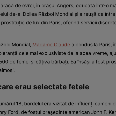
ăracă de evrei, în oraşul Angers, educată într-o măn
elui de-al Doilea Război Mondial și a reuşit ca într
ostituţie de lux din Paris, oferind servicii discrete
Război Mondial,
Madame Claude
a condus la Paris, 
toleranţă cele mai exclusiviste de la acea vreme, 
500 de femei şi câţiva bărbaţi. Ea însăşi a fost pro
aimoşi.
 care erau selectate fetele
umărul 18, bordelul era vizitat de influenţi oameni
nry Ford, de fostul preşedinte american John F. K