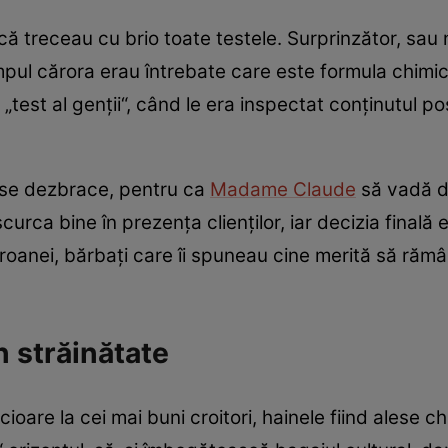
ă treceau cu brio toate testele. Surprinzător, sau 
impul cărora erau întrebate care este formula chimi
n „test al genţii“, când le era inspectat conţinutul p
ă se dezbrace, pentru ca
Madame Claude
să vadă da
curca bine în prezenţa clienţilor, iar decizia finală
troanei, bărbaţi care îi spuneau cine merită să rămâ
n străinătate
ioare la cei mai buni croitori, hainele fiind alese 