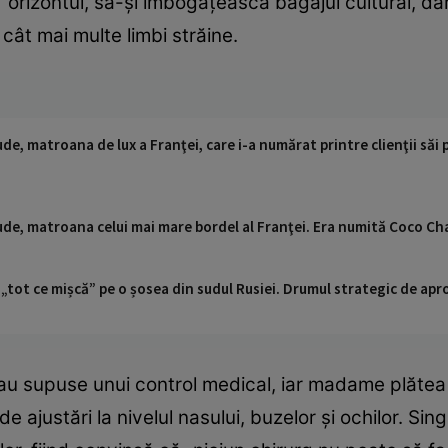
 orizontul, să-şi îmbogăţească bagajul cultural, dar
cât mai multe limbi străine.
e, matroana de lux a Franţei, care i-a numărat printre clienţii săi
de, matroana celui mai mare bordel al Franţei. Era numită Coco Cha
 „tot ce mișcă” pe o șosea din sudul Rusiei. Drumul strategic de ap
au supuse unui control medical, iar madame plătea 
 ajustări la nivelul nasului, buzelor și ochilor. Sing