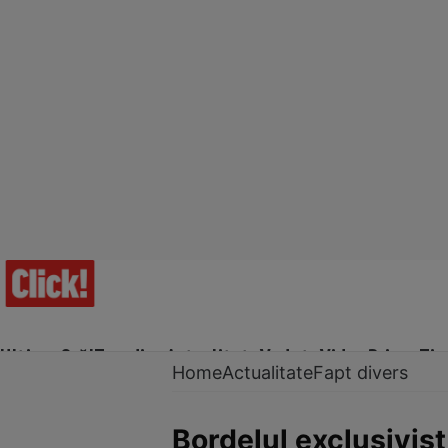
Ultima Oră!
Trending
Actualitate
Vedete
Video
Prime Ti
Home
Actualitate
Fapt divers
Bordelul exclusivist