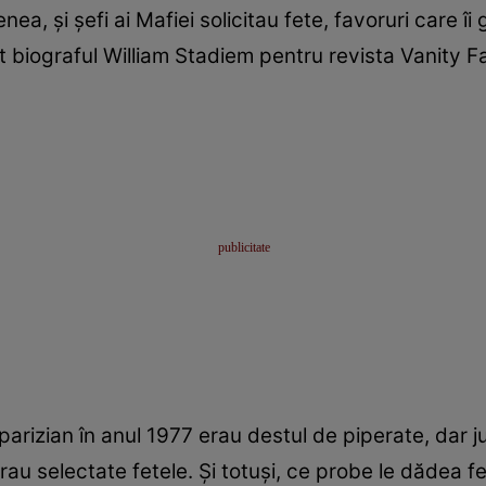
ea, și şefi ai Mafiei solicitau fete, favoruri care 
 biograful William Stadiem pentru revista Vanity Fa
parizian în anul 1977 erau destul de piperate, dar j
erau selectate fetele. Și totuși, ce probe le dădea f