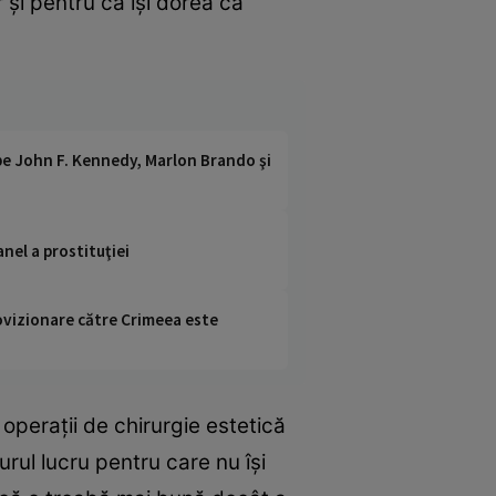
 şi pentru că îşi dorea ca
 pe John F. Kennedy, Marlon Brando şi
nel a prostituţiei
rovizionare către Crimeea este
operații de chirurgie estetică
urul lucru pentru care nu își