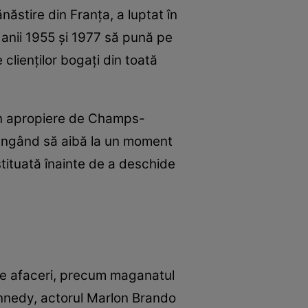
ăstire din Franţa, a luptat în
e anii 1955 şi 1977 să pună pe
 clienţilor bogaţi din toată
în apropiere de Champs-
ajungând să aibă la un moment
stituată înainte de a deschide
 de afaceri, precum maganatul
ennedy, actorul Marlon Brando