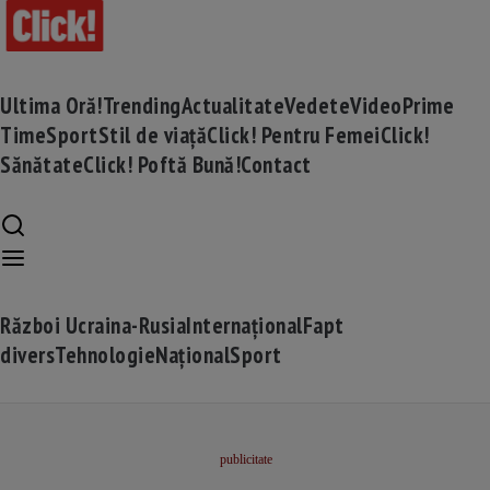
Ultima Oră!
Trending
Actualitate
Vedete
Video
Prime
Time
Sport
Stil de viață
Click! Pentru Femei
Click!
Sănătate
Click! Poftă Bună!
Contact
Război Ucraina-Rusia
Internațional
Fapt
divers
Tehnologie
Național
Sport