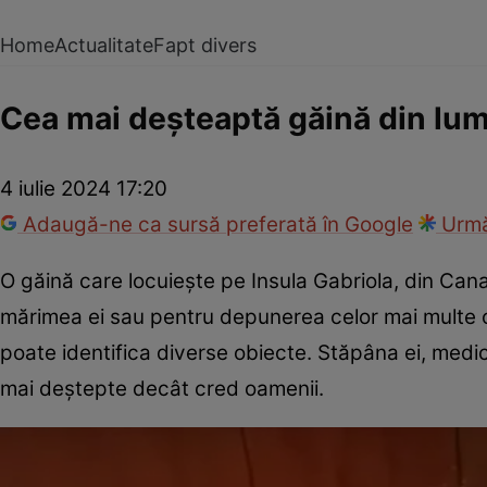
Home
Actualitate
Fapt divers
Cea mai deșteaptă găină din lume!
4 iulie 2024 17:20
Adaugă-ne ca sursă preferată în Google
Urmă
O găină care locuiește pe Insula Gabriola, din Can
mărimea ei sau pentru depunerea celor mai multe ouă
poate identifica diverse obiecte. Stăpâna ei, medic
mai deștepte decât cred oamenii.