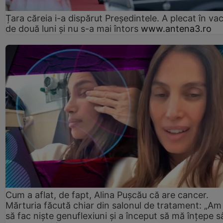
Țara căreia i-a dispărut Președintele. A plecat în va
de două luni și nu s-a mai întors
www.antena3.ro
Cum a aflat, de fapt, Alina Pușcău că are cancer.
Mărturia făcută chiar din salonul de tratament: „Am
să fac niște genuflexiuni și a început să mă înțepe s