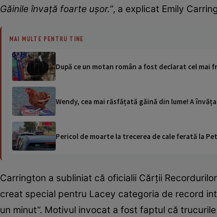
Găinile învață foarte ușor.”
, a explicat Emily Carrin
MAI MULTE PENTRU TINE
După ce un motan român a fost declarat cel mai f
Wendy, cea mai răsfățată găină din lume! A învățat
Pericol de moarte la trecerea de cale ferată la Pet
Carrington a subliniat că oficialii Cărții Recorduril
creat special pentru Lacey categoria de record intit
un minut”. Motivul invocat a fost faptul că trucuri