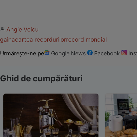
Angie Voicu
gaina
cartea recordurilor
record mondial
Urmărește-ne pe
Google News
Facebook
In
Ghid de cumpărături