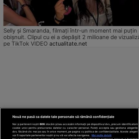
Selly și Smaranda, filmați într-un moment mai puțin
obișnuit. Clipul cu ei a depășit 2 milioane de vizualiz
pe TikTok VIDEO
actualitate.net
Nouă ne pasă ca datele tale personale să rămână confidențiale
Noi și partenerii noștri
606
stocăm și/sau accesăm informații pe dispozitivul dvs., precum identificatorii
cookie unici pentru prelucrarea datelor cu caracter personal. Puteți accepta sau gestiona alegerile
dvs. făcând clic mai jos sau în orice moment, pe pagina cu politica de confidențialitate. Aceste alegeri
vor fi raportate partenerilor noștri și nu vă vor afecta navigarea.
Mai multe detalii
Noi si partenerii nostri (retelele de socializare si agentiile de publicitate partenere, precum si furnizorii