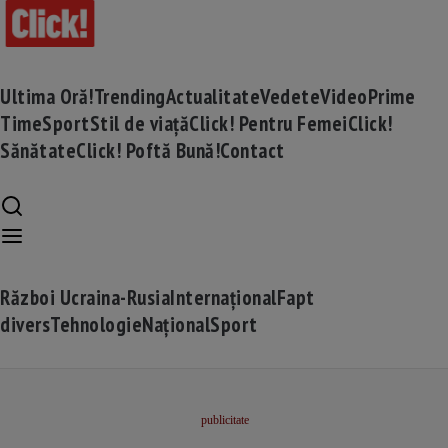
Ultima Oră!
Trending
Actualitate
Vedete
Video
Prime
Time
Sport
Stil de viață
Click! Pentru Femei
Click!
Sănătate
Click! Poftă Bună!
Contact
Război Ucraina-Rusia
Internațional
Fapt
divers
Tehnologie
Național
Sport