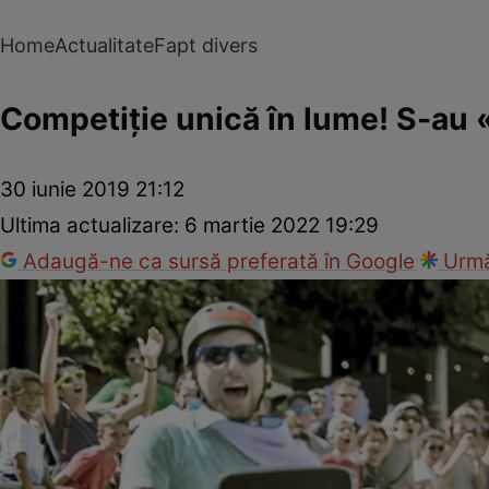
Home
Actualitate
Fapt divers
Competiție unică în lume! S-au 
30 iunie 2019 21:12
Ultima actualizare:
6 martie 2022 19:29
Adaugă-ne ca sursă preferată în Google
Urmă