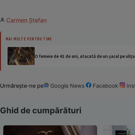
Carmen Ştefan
MAI MULTE PENTRU TINE
O femeie de 41 de ani, atacată de un șacal pe ulița
Urmărește-ne pe
Google News
Facebook
In
Ghid de cumpărături