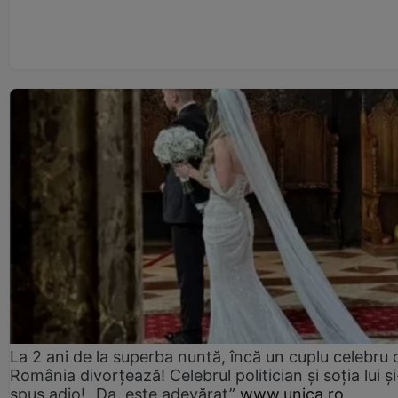
La 2 ani de la superba nuntă, încă un cuplu celebru 
România divorțează! Celebrul politician și soția lui ș
spus adio! „Da, este adevărat”
www.unica.ro