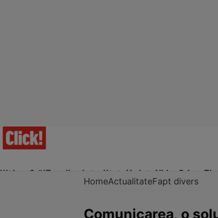
Ultima Oră!
Trending
Actualitate
Vedete
Video
Prime Ti
Home
Actualitate
Fapt divers
Comunicarea, o soluţi