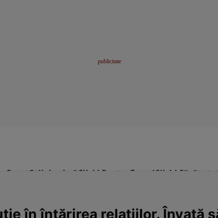
me
Sport
Stil de viață
Click! Pentru Femei
Click! Sănătate
e în întărirea relaţiilor. Învaţă 