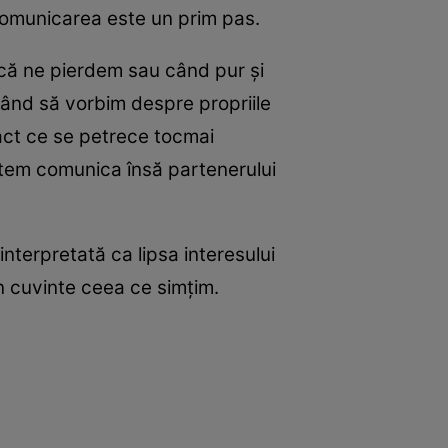
 comunicarea este un prim pas.
 că ne pierdem sau când pur şi
ând să vorbim despre propriile
xact ce se petrece tocmai
putem comunica însă partenerului
nterpretată ca lipsa interesului
în cuvinte ceea ce simţim.