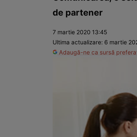
de partener
Război Ucraina-Rusia
Internațional
Fapt divers
Tehnolog
7 martie 2020 13:45
Ultima actualizare:
6 martie 20
Adaugă-ne ca sursă preferat