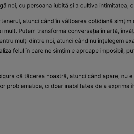
 noi, cu persoana iubită şi a cultiva intimitatea,
tenerul, atunci când în vâltoarea cotidiană simţim
 mult. Putem transforma conversaţia în artă, învăţ
 pentru mulţi dintre noi, atunci când nu înţelegem e
baliza felul în care ne simţim e aproape imposibil, 
gura că tăcerea noastră, atunci când apare, nu e i
lor problematice, ci doar inabilitatea de a exprima 