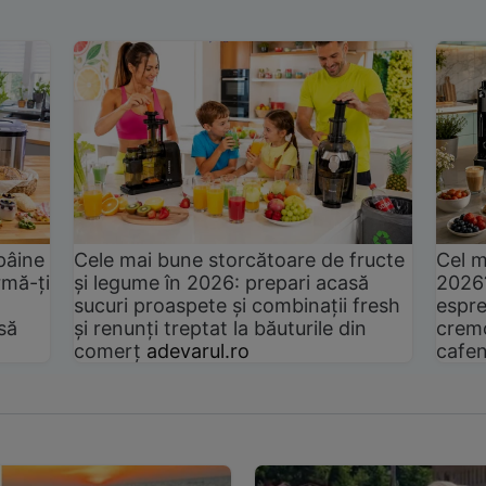
pâine
Cele mai bune storcătoare de fructe
Cel m
rmă-ți
și legume în 2026: prepari acasă
2026
sucuri proaspete și combinații fresh
espre
să
și renunți treptat la băuturile din
cremo
comerț
adevarul.ro
cafen