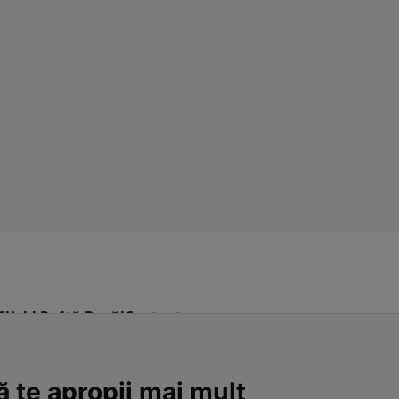
Click! Poftă Bună!
Contact
să te apropii mai mult