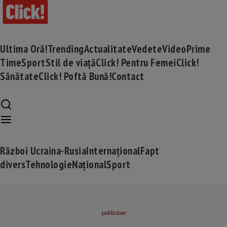
Ultima Oră!
Trending
Actualitate
Vedete
Video
Prime
Time
Sport
Stil de viață
Click! Pentru Femei
Click!
Sănătate
Click! Poftă Bună!
Contact
Război Ucraina-Rusia
Internațional
Fapt
divers
Tehnologie
Național
Sport