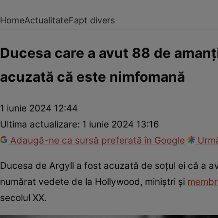
Home
Actualitate
Fapt divers
Ducesa care a avut 88 de amanți î
acuzată că este nimfomană
1 iunie 2024 12:44
Ultima actualizare:
1 iunie 2024 13:16
Adaugă-ne ca sursă preferată în Google
Urmă
Ducesa de Argyll a fost acuzată de soțul ei că a avu
numărat vedete de la Hollywood, miniștri și
membrii
secolul XX.