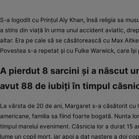
S-a logodit cu Prințul Aly Khan, însă religia sa mu
a stins din viață în urma unui accident aviatic, dr
altar. Era pe cale să se căsătorească cu Max Aitken
Povestea s-a repetat și cu Fulke Warwick, care își
A pierdut 8 sarcini și a născut un
avut 88 de iubiți în timpul căsni
La vârsta de 20 de ani, Margaret s-a căsătorit cu 
americane, familia sa fiind foarte bogată. Nunta lor 
timpul marelui eveniment. Căsnicia lor a durat 15 a
lume un copil mort, iar apoi a dat naștere a doi cop