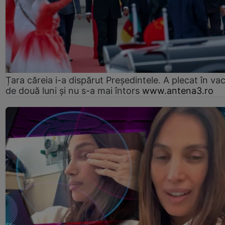
Țara căreia i-a dispărut Președintele. A plecat în va
de două luni și nu s-a mai întors
www.antena3.ro