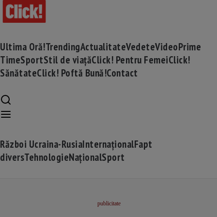
Ultima Oră!
Trending
Actualitate
Vedete
Video
Prime
Time
Sport
Stil de viață
Click! Pentru Femei
Click!
Sănătate
Click! Poftă Bună!
Contact
Război Ucraina-Rusia
Internațional
Fapt
divers
Tehnologie
Național
Sport