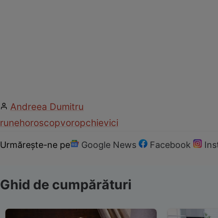
Andreea Dumitru
rune
horoscop
voropchievici
Urmărește-ne pe
Google News
Facebook
In
Ghid de cumpărături