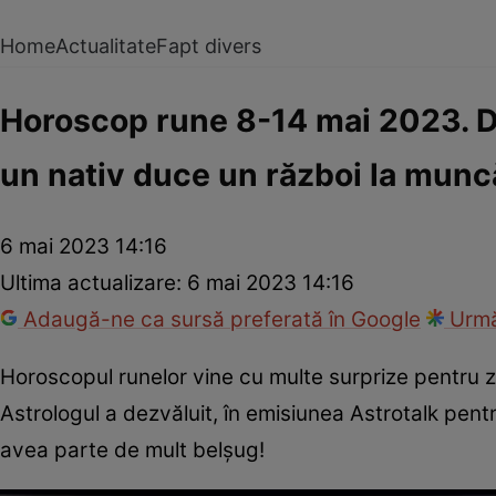
Home
Actualitate
Fapt divers
Horoscop rune 8-14 mai 2023. Dou
un nativ duce un război la munc
6 mai 2023 14:16
Ultima actualizare:
6 mai 2023 14:16
Adaugă-ne ca sursă preferată în Google
Urmă
Horoscopul runelor vine cu multe surprize pentru zod
Astrologul a dezvăluit, în emisiunea Astrotalk pent
avea parte de mult belșug!