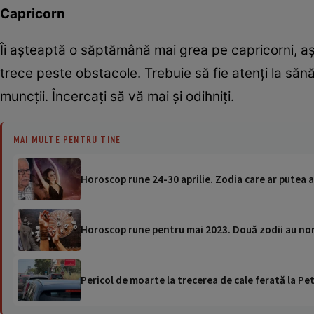
Capricorn
Îi așteaptă o săptămână mai grea pe capricorni, aș
trece peste obstacole. Trebuie să fie atenți la săn
muncții. Încercați să vă mai și odihniți.
MAI MULTE PENTRU TINE
Horoscop rune 24-30 aprilie. Zodia care ar putea
Horoscop rune pentru mai 2023. Două zodii au noro
Pericol de moarte la trecerea de cale ferată la Pet