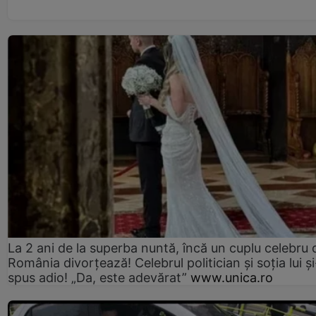
La 2 ani de la superba nuntă, încă un cuplu celebru 
România divorțează! Celebrul politician și soția lui ș
spus adio! „Da, este adevărat”
www.unica.ro