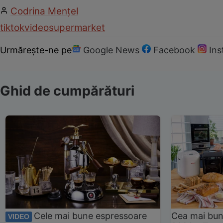
Codrina Mențel
tiktok
video
supermarket
Urmărește-ne pe
Google News
Facebook
In
Ghid de cumpărături
Cele mai bune espressoare
Cea mai bun
VIDEO