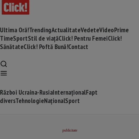
Ultima Oră!
Trending
Actualitate
Vedete
Video
Prime
Time
Sport
Stil de viață
Click! Pentru Femei
Click!
Sănătate
Click! Poftă Bună!
Contact
Război Ucraina-Rusia
Internațional
Fapt
divers
Tehnologie
Național
Sport