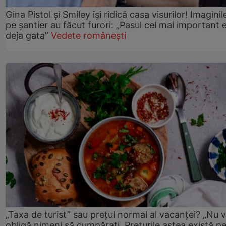
Gina Pistol și Smiley își ridică casa visurilor! Imaginil
pe șantier au făcut furori: „Pasul cel mai important 
deja gata”
Vedete românești
„Taxa de turist” sau prețul normal al vacanței? „Nu 
obligă nimeni să cumpărați. Prețurile astea există p