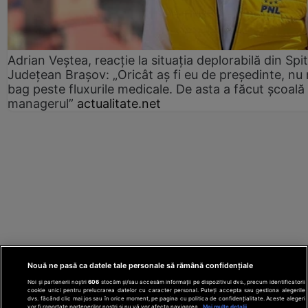
Adrian Veștea, reacție la situația deplorabilă din Spit
Județean Brașov: „Oricât aș fi eu de președinte, nu
bag peste fluxurile medicale. De asta a făcut școală
managerul”
actualitate.net
Nouă ne pasă ca datele tale personale să rămână confidențiale
Noi și partenerii noștri
606
stocăm și/sau accesăm informații pe dispozitivul dvs., precum identificatorii
cookie unici pentru prelucrarea datelor cu caracter personal. Puteți accepta sau gestiona alegerile
dvs. făcând clic mai jos sau în orice moment, pe pagina cu politica de confidențialitate. Aceste alegeri
vor fi raportate partenerilor noștri și nu vă vor afecta navigarea.
Mai multe detalii