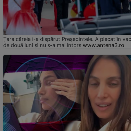
Țara căreia i-a dispărut Președintele. A plecat în va
de două luni și nu s-a mai întors
www.antena3.ro