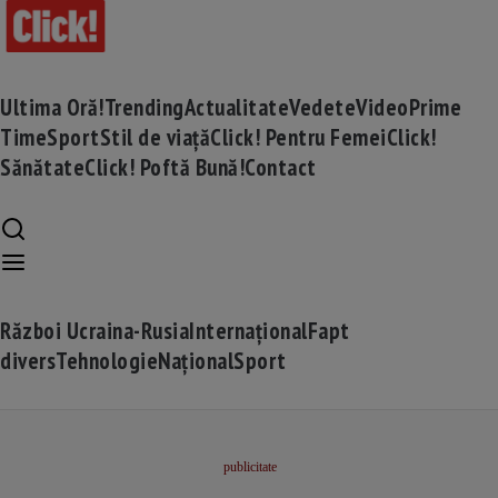
Ultima Oră!
Trending
Actualitate
Vedete
Video
Prime
Time
Sport
Stil de viață
Click! Pentru Femei
Click!
Sănătate
Click! Poftă Bună!
Contact
Război Ucraina-Rusia
Internațional
Fapt
divers
Tehnologie
Național
Sport