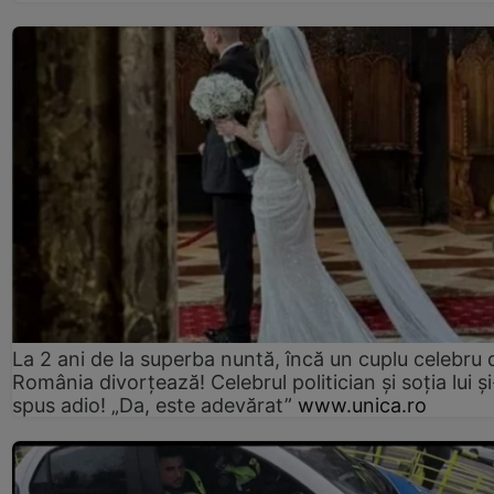
La 2 ani de la superba nuntă, încă un cuplu celebru 
România divorțează! Celebrul politician și soția lui ș
spus adio! „Da, este adevărat”
www.unica.ro