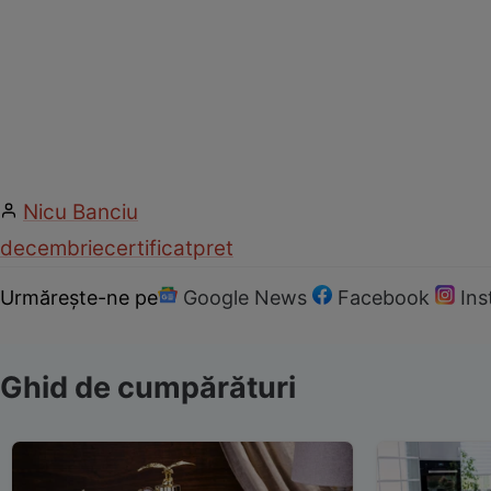
Nicu Banciu
decembrie
certificat
pret
Urmărește-ne pe
Google News
Facebook
In
Ghid de cumpărături