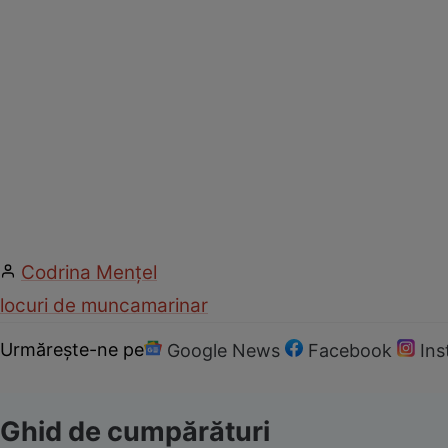
Codrina Mențel
locuri de munca
marinar
Urmărește-ne pe
Google News
Facebook
In
Ghid de cumpărături