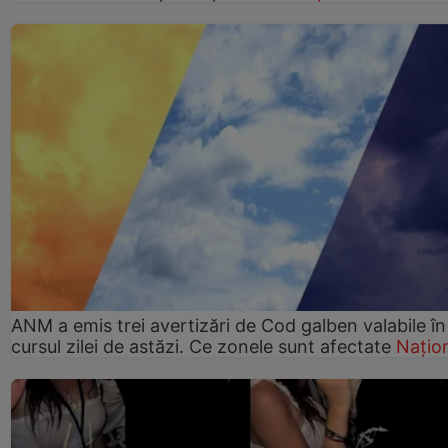
ANM a emis trei avertizări de Cod galben valabile în
cursul zilei de astăzi. Ce zonele sunt afectate
Națio