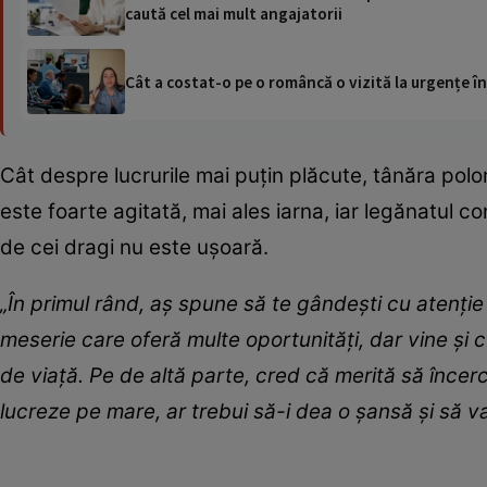
caută cel mai mult angajatorii
Cât a costat-o pe o româncă o vizită la urgențe în
Cât despre lucrurile mai puțin plăcute, tânăra po
este foarte agitată, mai ales iarna, iar legănatul 
de cei dragi nu este ușoară.
„În primul rând, aș spune să te gândești cu atenție 
meserie care oferă multe oportunități, dar vine și c
de viață. Pe de altă parte, cred că merită să încerc
lucreze pe mare, ar trebui să-i dea o șansă și să v