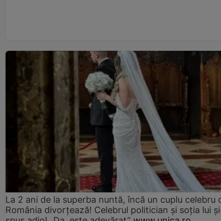
La 2 ani de la superba nuntă, încă un cuplu celebru 
România divorțează! Celebrul politician și soția lui ș
spus adio! „Da, este adevărat”
www.unica.ro