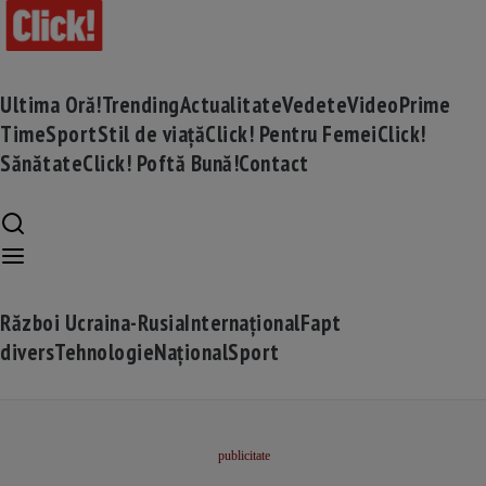
Ultima Oră!
Trending
Actualitate
Vedete
Video
Prime
Time
Sport
Stil de viață
Click! Pentru Femei
Click!
Sănătate
Click! Poftă Bună!
Contact
Război Ucraina-Rusia
Internațional
Fapt
divers
Tehnologie
Național
Sport