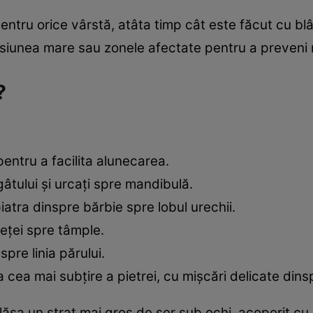
entru orice vârstă, atâta timp cât este făcut cu blâ
presiunea mare sau zonele afectate pentru a preveni 
?
pentru a facilita alunecarea.
gâtului și urcați spre mandibulă.
 piatra dinspre bărbie spre lobul urechii.
 feței spre tâmple.
 spre linia părului.
ea cea mai subțire a pietrei, cu mișcări delicate din
lăsa un strat mai gros de ser sub ochi, acoperit cu 