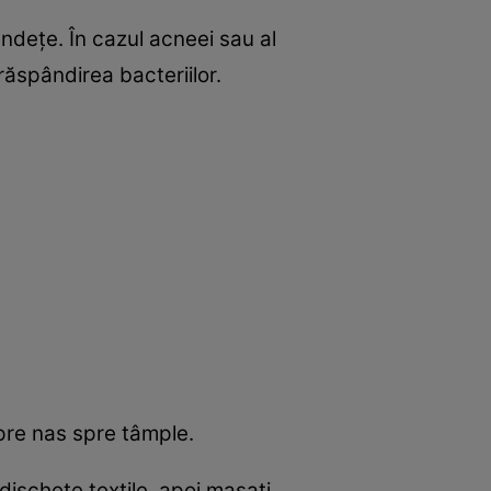
ndețe. În cazul acneei sau al
răspândirea bacteriilor.
spre nas spre tâmple.
dischete textile, apoi masați