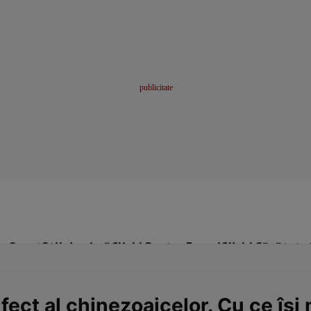
me
Sport
Stil de viață
Click! Pentru Femei
Click! Sănătate
fect al chinezoaicelor. Cu ce își