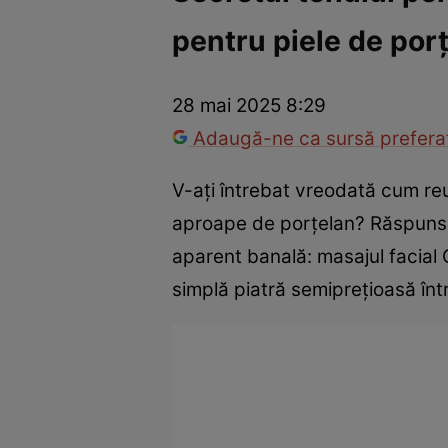
pentru piele de porț
Război Ucraina-Rusia
Internațional
Fapt divers
Tehnolog
28 mai 2025 8:29
Adaugă-ne ca sursă preferat
V-ați întrebat vreodată cum reu
aproape de porțelan? Răspunsul 
aparent banală: masajul facial 
simplă piatră semiprețioasă înt