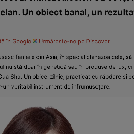
elan. Un obiect banal, un rezult
ie
Național
Sport
ă în Google
Urmărește-ne pe Discover
șesc femeile din Asia, în special chinezoaicele, să 
nu stă doar în genetică sau în produse de lux, ci și
Gua Sha. Un obicei zilnic, practicat cu răbdare și 
r-un veritabil instrument de înfrumusețare.