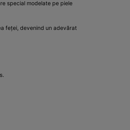
tre special modelate pe piele
irea feței, devenind un adevărat
s.