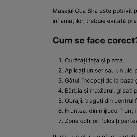
Masajul Gua Sha este potrivit p
inflamațiilor, trebuie evitată 
Cum se face corect
Curățați fața și piatra.
Aplicați un ser sau un ulei 
Gâtul: începeți de la baza 
Bărbia și maxilarul: glisați
Obrajii: trageți din centrul
Fruntea: din mijlocul frunții
Zona ochilor: folosiți part
Pentru un plus de efect, puteți 