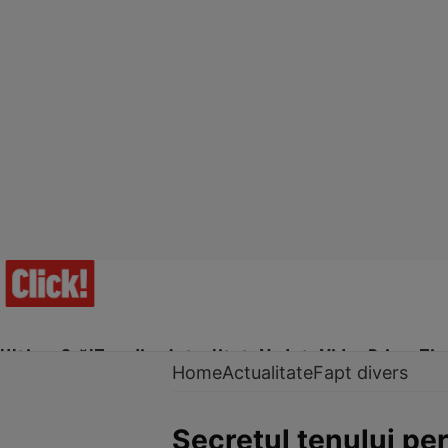
Ultima Oră!
Trending
Actualitate
Vedete
Video
Prime Ti
Home
Actualitate
Fapt divers
Secretul tenului per