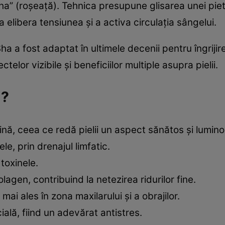
Sha” (roșeață). Tehnica presupune glisarea unei pie
 a elibera tensiunea și a activa circulația sângelui.
 Sha a fost adaptat în ultimele decenii pentru îngrij
lor vizibile și beneficiilor multiple asupra pielii.
j?
nă, ceea ce redă pielii un aspect sănătos și lumino
e, prin drenajul limfatic.
 toxinele.
agen, contribuind la netezirea ridurilor fine.
mai ales în zona maxilarului și a obrajilor.
ală, fiind un adevărat antistres.