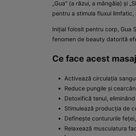
„Gua” (a răzui, a mângâia) și „
pentru a stimula fluxul limfatic,
Inițial folosit pentru corp, Gua
fenomen de beauty datorită efecte
Ce face acest masa
Activează circulația sangui
Reduce pungile și cearcănel
Detoxifică tenul, eliminând
Stimulează producția de col
Definește contururile feței, 
Relaxează musculatura faci