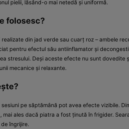
nul pielii, lăsând-o mai netedă și uniformă.
se folosesc?
 realizate din jad verde sau cuarț roz – ambele rec
ciat pentru efectul său antiinflamator și decongesti
rea stresului. Deși aceste efecte nu sunt dovedite ști
unii mecanice și relaxante.
ește?
 2-3 sesiuni pe săptămână pot avea efecte vizibile. D
mai ales dacă piatra a fost ținută în frigider. Seara
de îngrijire.