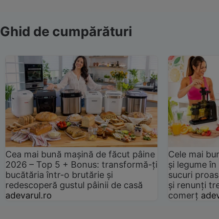
Ghid de cumpărături
Cea mai bună mașină de făcut pâine
Cele mai bu
2026 – Top 5 + Bonus: transformă-ți
și legume în
bucătăria într-o brutărie și
sucuri proas
redescoperă gustul pâinii de casă
și renunți tr
adevarul.ro
comerț
adev