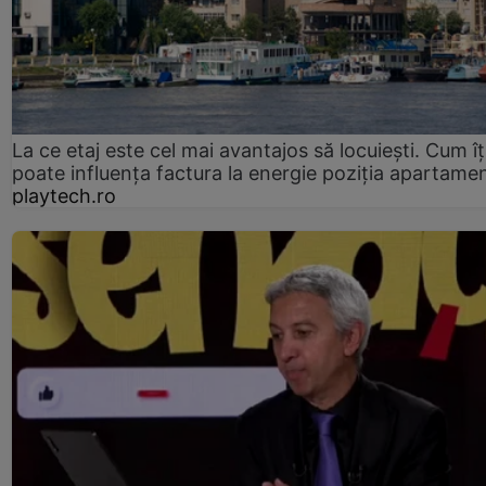
La ce etaj este cel mai avantajos să locuiești. Cum îț
poate influența factura la energie poziția apartamen
playtech.ro