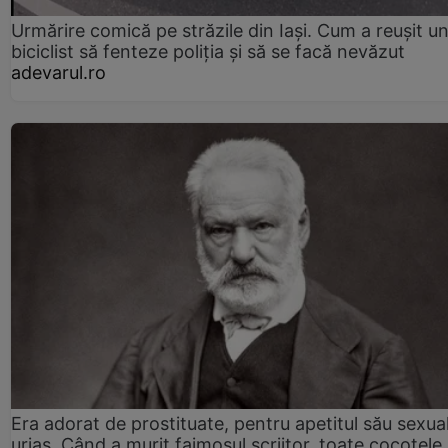
Urmărire comică pe străzile din Iași. Cum a reușit u
biciclist să fenteze poliția și să se facă nevăzut
adevarul.ro
Era adorat de prostituate, pentru apetitul său sexua
uriaș. Când a murit faimosul scriitor, toate cocotele