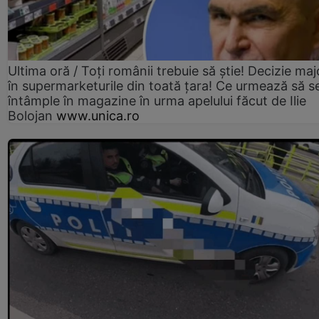
Ultima oră / Toți românii trebuie să știe! Decizie maj
în supermarketurile din toată țara! Ce urmează să s
întâmple în magazine în urma apelului făcut de Ilie
Bolojan
www.unica.ro