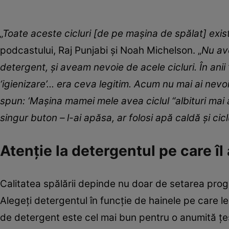
„Toate aceste cicluri [de pe mașina de spălat] exis
podcastului, Raj Punjabi și Noah Michelson. „
Nu av
detergent, și aveam nevoie de acele cicluri. În anii 
‘igienizare’... era ceva legitim. Acum nu mai ai ne
spun: ‘Mașina mamei mele avea ciclul “albituri mai 
singur buton – l-ai apăsa, ar folosi apă caldă și ciclu
Atenție la detergentul pe care îl
Calitatea spălării depinde nu doar de setarea progra
Alegeți detergentul în funcție de hainele pe care le 
de detergent este cel mai bun pentru o anumită țe