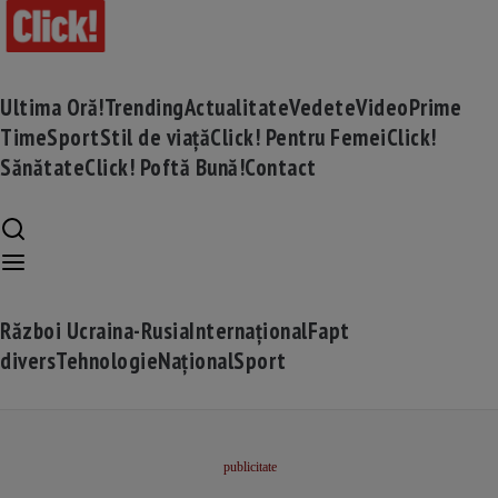
Ultima Oră!
Trending
Actualitate
Vedete
Video
Prime
Time
Sport
Stil de viață
Click! Pentru Femei
Click!
Sănătate
Click! Poftă Bună!
Contact
Război Ucraina-Rusia
Internațional
Fapt
divers
Tehnologie
Național
Sport