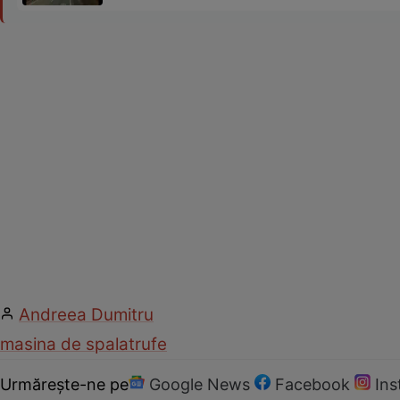
Andreea Dumitru
masina de spalat
rufe
Urmărește-ne pe
Google News
Facebook
In