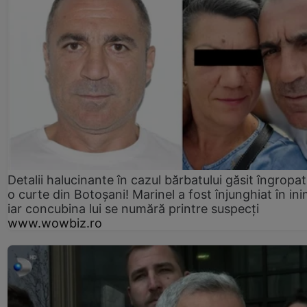
Detalii halucinante în cazul bărbatului găsit îngropat
o curte din Botoșani! Marinel a fost înjunghiat în ini
iar concubina lui se numără printre suspecți
www.wowbiz.ro