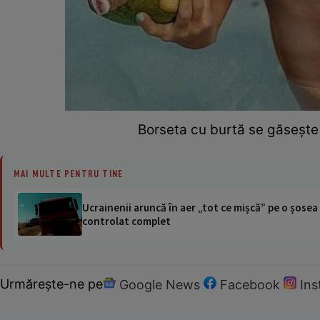
Borseta cu burtă se găsește î
MAI MULTE PENTRU TINE
Ucrainenii aruncă în aer „tot ce mișcă” pe o șose
controlat complet
Urmărește-ne pe
Google News
Facebook
In