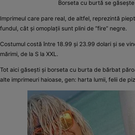
Borseta cu burtă se găsește î
Imprimeul care pare real, de altfel, reprezintă piept
fundul, cât și omoplații sunt plini de ”fire” negre.
Costumul costă între 18.99 și 23.99 dolari și se vi
mărimi, de la S la XXL.
Tot aici găsești și borseta cu burta de bărbat păr
alte imprimeuri haioase, gen: harta lumii, felii de p