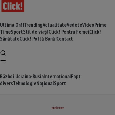
Ultima Oră!
Trending
Actualitate
Vedete
Video
Prime
Time
Sport
Stil de viață
Click! Pentru Femei
Click!
Sănătate
Click! Poftă Bună!
Contact
Război Ucraina-Rusia
Internațional
Fapt
divers
Tehnologie
Național
Sport