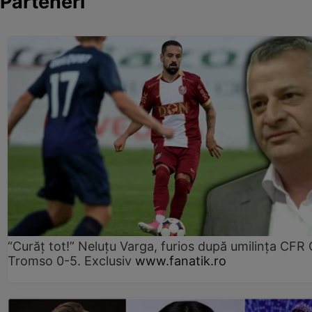
Parteneri
“Curăț tot!” Neluțu Varga, furios după umilința CFR C
Tromso 0-5. Exclusiv
www.fanatik.ro