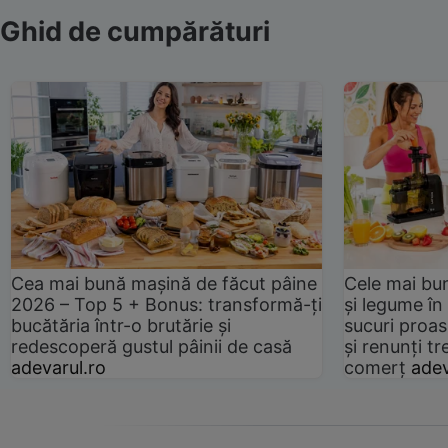
Ghid de cumpărături
Cea mai bună mașină de făcut pâine
Cele mai bu
2026 – Top 5 + Bonus: transformă-ți
și legume în
bucătăria într-o brutărie și
sucuri proas
redescoperă gustul pâinii de casă
și renunți tr
adevarul.ro
comerț
adev