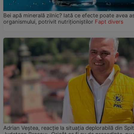
Bei apă minerală zilnic? Iată ce efecte poate avea a
organismului, potrivit nutriționiștilor
Fapt divers
Adrian Veștea, reacție la situația deplorabilă din Spit