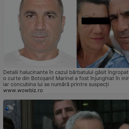
Detalii halucinante în cazul bărbatului găsit îngropat
o curte din Botoșani! Marinel a fost înjunghiat în ini
iar concubina lui se numără printre suspecți
www.wowbiz.ro