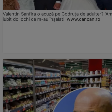
Valentin Sanfira o acuză pe Codruța de adulter? 'A
iubit doi ochi ce m-au înșelat!'
www.cancan.ro