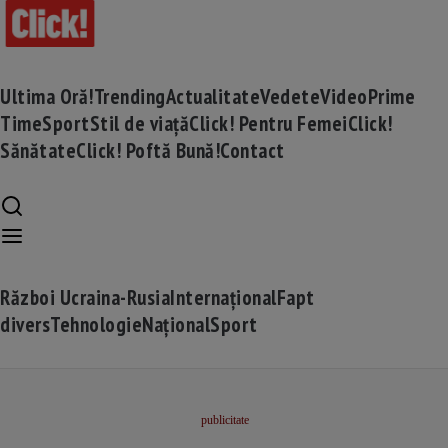
Ultima Oră!
Trending
Actualitate
Vedete
Video
Prime
Time
Sport
Stil de viață
Click! Pentru Femei
Click!
Sănătate
Click! Poftă Bună!
Contact
Război Ucraina-Rusia
Internațional
Fapt
divers
Tehnologie
Național
Sport