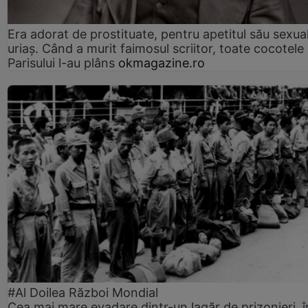
Era adorat de prostituate, pentru apetitul său sexua
uriaș. Când a murit faimosul scriitor, toate cocotele
Parisului l-au plâns
okmagazine.ro
#Al Doilea Război Mondial
Cea mai mare evadare dintr-un lagăr de prizonieri, î