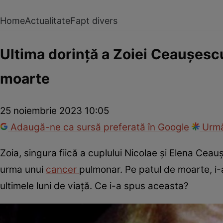
Home
Actualitate
Fapt divers
Ultima dorință a Zoiei Ceaușescu
moarte
25 noiembrie 2023 10:05
Adaugă-ne ca sursă preferată în Google
Urmă
Zoia, singura fiică a cuplului Nicolae și Elena Cea
urma unui
cancer
pulmonar. Pe patul de moarte, i-a 
ultimele luni de viață. Ce i-a spus aceasta?