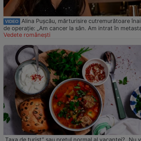
Alina Pușcău, mărturisire cutremurătoare îna
VIDEO
de operație: „Am cancer la sân. Am intrat în metast
Vedete românești
„Taxa de turist” sau prețul normal al vacanței? „Nu 