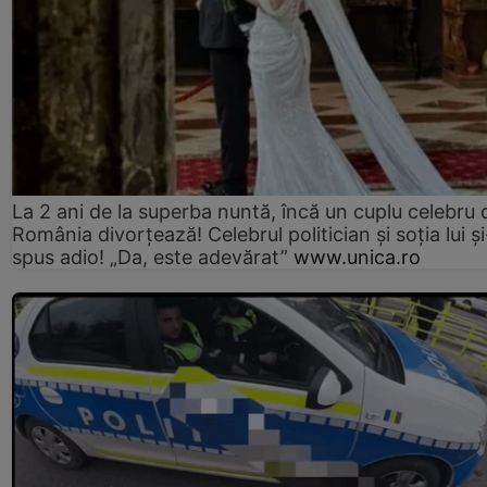
La 2 ani de la superba nuntă, încă un cuplu celebru 
România divorțează! Celebrul politician și soția lui ș
spus adio! „Da, este adevărat”
www.unica.ro