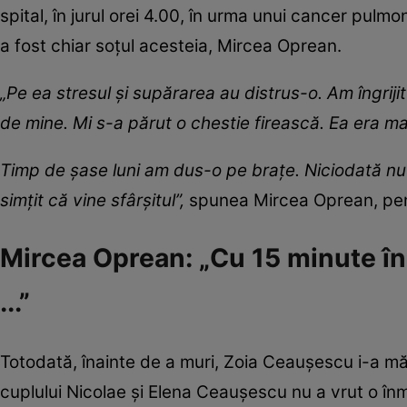
spital, în jurul orei 4.00, în urma unui cancer pulmonar
a fost chiar soțul acesteia, Mircea Oprean.
„Pe ea stresul şi supărarea au distrus-o. Am îngriji
de mine. Mi s-a părut o chestie firească. Ea era ma
Timp de şase luni am dus-o pe braţe. Niciodată nu
simţit că vine sfârşitul”,
spunea Mircea Oprean, pe
Mircea Oprean: „Cu 15 minute în
...”
Totodată, înainte de a muri, Zoia Ceaușescu i-a mărt
cuplului Nicolae și Elena Ceaușescu nu a vrut o înm