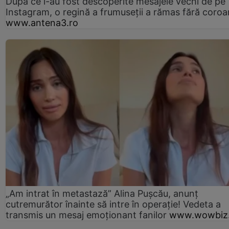
După ce i-au fost descoperite mesajele vechi de pe
Instagram, o regină a frumuseții a rămas fără coro
www.antena3.ro
„Am intrat în metastază” Alina Pușcău, anunț
cutremurător înainte să intre în operație! Vedeta a
transmis un mesaj emoționant fanilor
www.wowbiz.