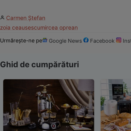
Carmen Ştefan
zoia ceausescu
mircea oprean
Urmărește-ne pe
Google News
Facebook
In
Ghid de cumpărături