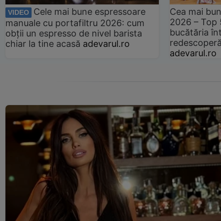
Cele mai bune espressoare
Cea mai bun
VIDEO
2026 – Top 
manuale cu portafiltru 2026: cum
bucătăria înt
obții un espresso de nivel barista
redescoperă 
chiar la tine acasă
adevarul.ro
adevarul.ro