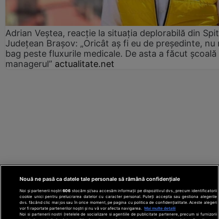
Adrian Veștea, reacție la situația deplorabilă din Spit
Județean Brașov: „Oricât aș fi eu de președinte, nu
bag peste fluxurile medicale. De asta a făcut școală
managerul”
actualitate.net
Nouă ne pasă ca datele tale personale să rămână confidențiale
Noi și partenerii noștri
606
stocăm și/sau accesăm informații pe dispozitivul dvs., precum identificatorii
cookie unici pentru prelucrarea datelor cu caracter personal. Puteți accepta sau gestiona alegerile
dvs. făcând clic mai jos sau în orice moment, pe pagina cu politica de confidențialitate. Aceste alegeri
vor fi raportate partenerilor noștri și nu vă vor afecta navigarea.
Mai multe detalii
Noi si partenerii nostri (retelele de socializare si agentiile de publicitate partenere, precum si furnizorii