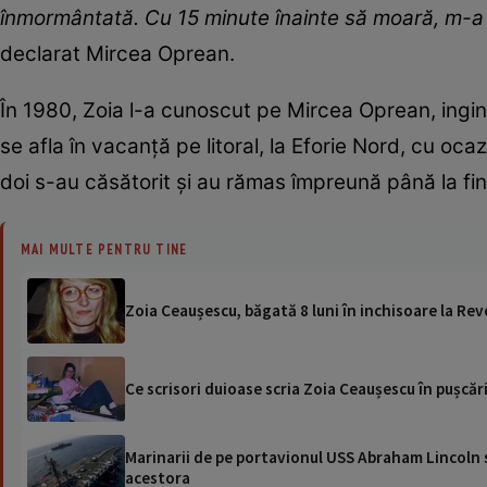
înmormântată. Cu 15 minute înainte să moară, m-a 
declarat Mircea Oprean.
În 1980, Zoia l-a cunoscut pe Mircea Oprean, ingine
se afla în vacanță pe litoral, la Eforie Nord, cu oc
doi s-au căsătorit și au rămas împreună până la final
MAI MULTE PENTRU TINE
Zoia Ceaușescu, băgată 8 luni în inchisoare la Revo
Ce scrisori duioase scria Zoia Ceaușescu în pușcăr
Marinarii de pe portavionul USS Abraham Lincoln su
acestora