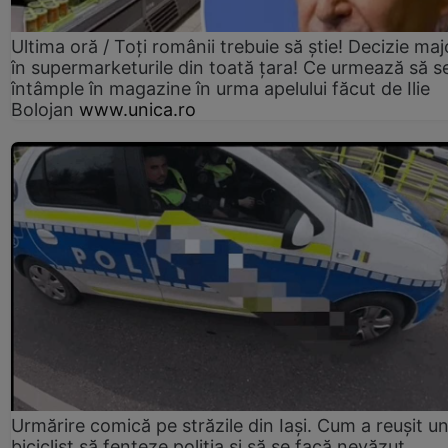
Ultima oră / Toți românii trebuie să știe! Decizie maj
în supermarketurile din toată țara! Ce urmează să s
întâmple în magazine în urma apelului făcut de Ilie
Bolojan
www.unica.ro
Urmărire comică pe străzile din Iași. Cum a reușit u
biciclist să fenteze poliția și să se facă nevăzut