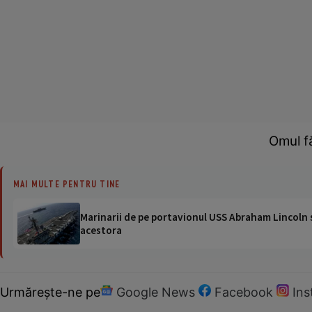
Omul fă
MAI MULTE PENTRU TINE
Marinarii de pe portavionul USS Abraham Lincoln su
acestora
Urmărește-ne pe
Google News
Facebook
In