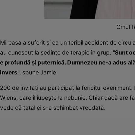
Omul fă
Mireasa a suferit şi ea un teribil accident de circul
au cunoscut la şedinţe de terapie în grup.
"Sunt oc
e profundă şi puternică. Dumnezeu ne-a adus alătur
invers
", spune Jamie.
200 de invitaţi au participat la fericitul eveniment. 
Wiens, care îl iubeşte la nebunie. Chiar dacă are fa
vede că tatăl ei s-a schimbat vreodată.