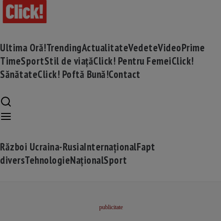
Ultima Oră!
Trending
Actualitate
Vedete
Video
Prime
Time
Sport
Stil de viață
Click! Pentru Femei
Click!
Sănătate
Click! Poftă Bună!
Contact
Război Ucraina-Rusia
Internațional
Fapt
divers
Tehnologie
Național
Sport