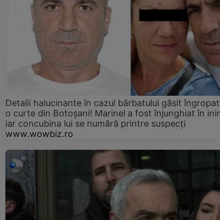
Detalii halucinante în cazul bărbatului găsit îngropat
o curte din Botoșani! Marinel a fost înjunghiat în ini
iar concubina lui se numără printre suspecți
www.wowbiz.ro