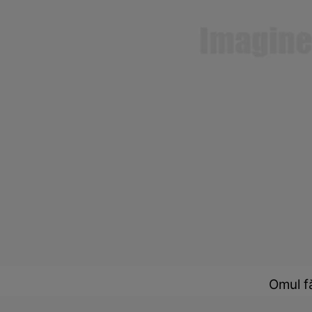
Omul fă