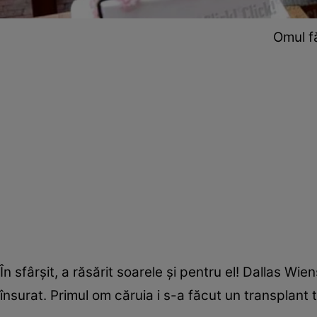
Omul fă
În sfârşit, a răsărit soarele şi pentru el! Dallas Wi
însurat. Primul om căruia i s-a făcut un transplant t