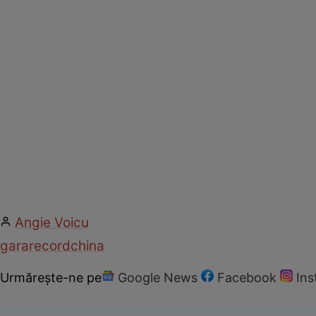
Angie Voicu
gara
record
china
Urmărește-ne pe
Google News
Facebook
In