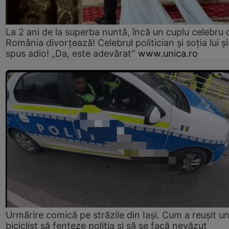
La 2 ani de la superba nuntă, încă un cuplu celebru 
România divorțează! Celebrul politician și soția lui ș
spus adio! „Da, este adevărat”
www.unica.ro
Urmărire comică pe străzile din Iași. Cum a reușit u
biciclist să fenteze poliția și să se facă nevăzut