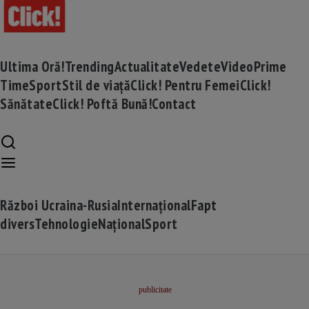
Ultima Oră!
Trending
Actualitate
Vedete
Video
Prime
Time
Sport
Stil de viață
Click! Pentru Femei
Click!
Sănătate
Click! Poftă Bună!
Contact
Război Ucraina-Rusia
Internațional
Fapt
divers
Tehnologie
Național
Sport