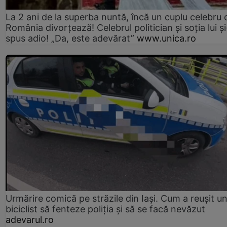
La 2 ani de la superba nuntă, încă un cuplu celebru 
România divorțează! Celebrul politician și soția lui ș
spus adio! „Da, este adevărat”
www.unica.ro
Urmărire comică pe străzile din Iași. Cum a reușit u
biciclist să fenteze poliția și să se facă nevăzut
adevarul.ro