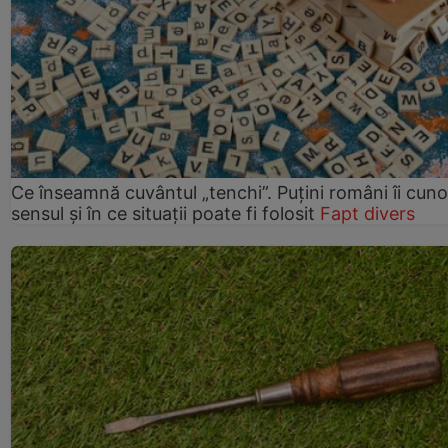
Ce înseamnă cuvântul „tenchi”. Puțini români îi cun
sensul și în ce situații poate fi folosit
Fapt divers