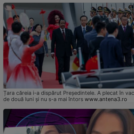
Țara căreia i-a dispărut Președintele. A plecat în va
de două luni și nu s-a mai întors
www.antena3.ro