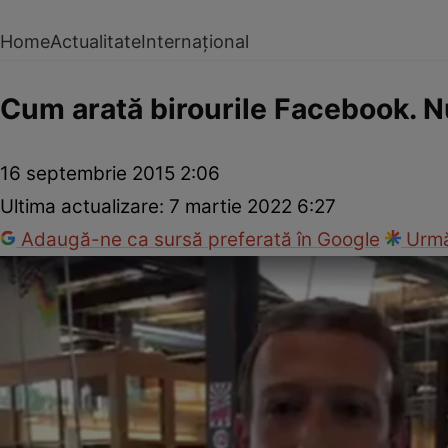
Home
Actualitate
Internațional
Cum arată birourile Facebook. Nu
16 septembrie 2015 2:06
Ultima actualizare:
7 martie 2022 6:27
Adaugă-ne ca sursă preferată în Google
Urmă