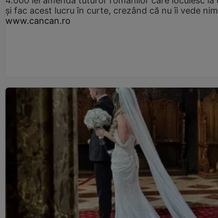
4.000 lei amendă tuturor românilor care locuiesc la
și fac acest lucru în curte, crezând că nu îi vede ni
www.cancan.ro