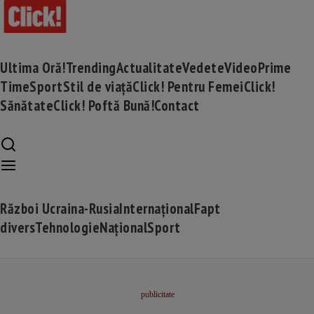
Ultima Oră!
Trending
Actualitate
Vedete
Video
Prime
Time
Sport
Stil de viață
Click! Pentru Femei
Click!
Sănătate
Click! Poftă Bună!
Contact
Război Ucraina-Rusia
Internațional
Fapt
divers
Tehnologie
Național
Sport