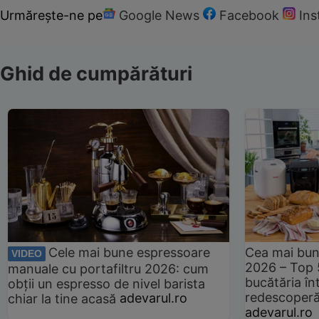
Urmărește-ne pe
Google News
Facebook
In
Ghid de cumpărături
Cele mai bune espressoare
Cea mai bun
VIDEO
2026 – Top 
manuale cu portafiltru 2026: cum
bucătăria înt
obții un espresso de nivel barista
redescoperă 
chiar la tine acasă
adevarul.ro
adevarul.ro