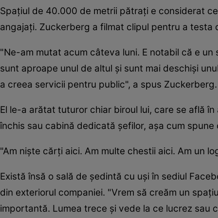
Spaţiul de 40.000 de metrii pătraţi e considerat c
angajaţi. Zuckerberg a filmat clipul pentru a test
"Ne-am mutat acum câteva luni. E notabil că e un s
sunt aproape unul de altul şi sunt mai deschişi unul 
a creea servicii pentru public", a spus Zuckerberg
El le-a arătat tuturor chiar biroul lui, care se află î
închis sau cabină dedicată şefilor, aşa cum spune
"Am nişte cărţi aici. Am multe chestii aici. Am un 
Există însă o sală de şedintă cu uşi în sediul Faceb
din exteriorul companiei. "Vrem să creăm un spaţi
importantă. Lumea trece şi vede la ce lucrez sau 