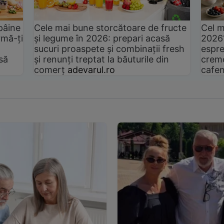
pâine
Cele mai bune storcătoare de fructe
Cel m
rmă-ți
și legume în 2026: prepari acasă
2026
sucuri proaspete și combinații fresh
espre
să
și renunți treptat la băuturile din
cremo
comerț
adevarul.ro
cafen