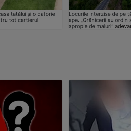
sa tatălui și o datorie
Locurile interzise de pe ț
ru tot cartierul
ape. „Grănicerii au ordin
apropie de maluri”
adevar