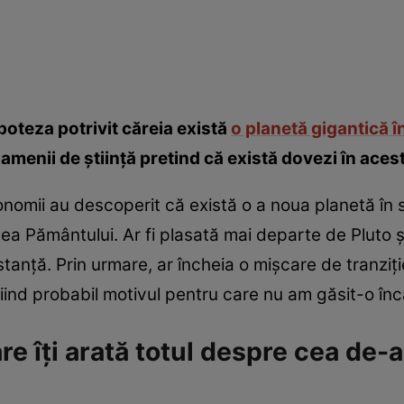
poteza potrivit căreia există
o planetă gigantică î
amenii de știință pretind că există dovezi în aces
omii au descoperit că există o a noua planetă în s
a Pământului. Ar fi plasată mai departe de Pluto și
stanță. Prin urmare, ar încheia o mișcare de tranziție
ind probabil motivul pentru care nu am găsit-o înc
are îți arată totul despre cea de-