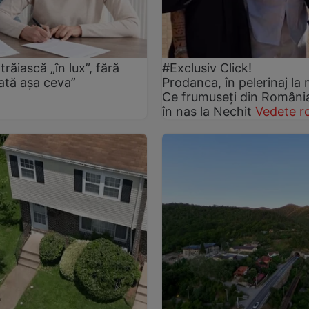
răiască „în lux”, fără
#Exclusiv Click!
dată așa ceva”
Prodanca, în pelerinaj la 
Ce frumuseți din România 
în nas la Nechit
Vedete r