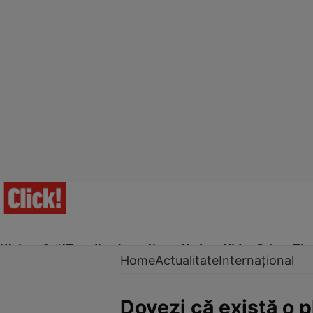
Ultima Oră!
Trending
Actualitate
Vedete
Video
Prime Ti
Home
Actualitate
Internațional
Dovezi că există o p