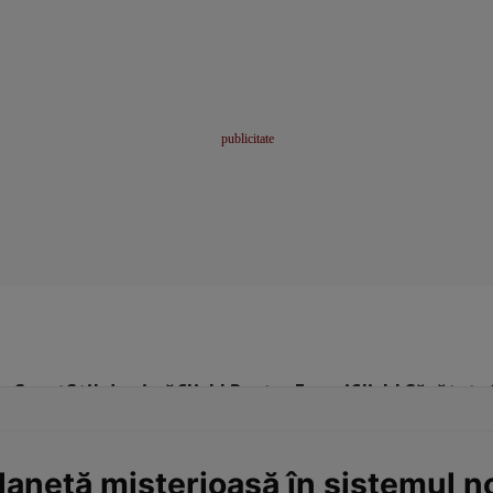
me
Sport
Stil de viață
Click! Pentru Femei
Click! Sănătate
lanetă misterioasă în sistemul n