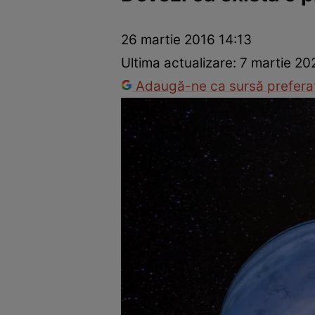
Război Ucraina-Rusia
Internațional
Fapt divers
Tehnolog
26 martie 2016 14:13
Ultima actualizare:
7 martie 20
Adaugă-ne ca sursă preferat