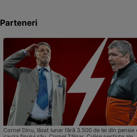
Parteneri
Cornel Dinu, lăsat lunar fără 3.500 de lei din pensie 
cauza finului său, Cornel Țălnar. Culise neștiute ale