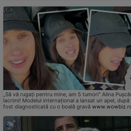
„Să vă rugați pentru mine, am 5 tumori” Alina Pușcău
lacrimi! Modelul internațional a lansat un apel, după
fost diagnosticată cu o boală gravă
www.wowbiz.r