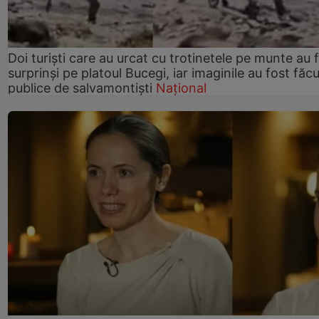
Doi turiști care au urcat cu trotinetele pe munte au 
surprinși pe platoul Bucegi, iar imaginile au fost făc
publice de salvamontiști
Național