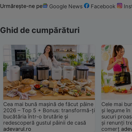
Urmărește-ne pe
Google News
Facebook
In
Ghid de cumpărături
Cea mai bună mașină de făcut pâine
Cele mai bu
2026 – Top 5 + Bonus: transformă-ți
și legume în
bucătăria într-o brutărie și
sucuri proas
redescoperă gustul pâinii de casă
și renunți tr
adevarul.ro
comerț
adev