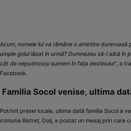
A
cum, numele lui va rămâne o amintire dureroasă pe
umple golul lăsat în urmă? Dumnezeu să-i aibă în paz
cât de neputincioși suntem în fața destinului”
, a tr
Facebook.
Familia Socol venise, ultima dată
Potrivit presei locale, ultima dată familia Socol a v
comuna Bistreț, Dolj, a postat un mesaj prin care c