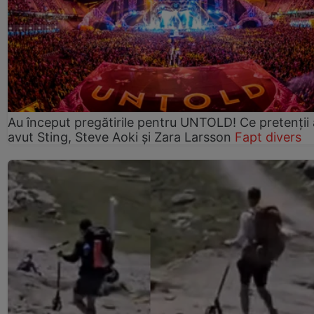
Au început pregătirile pentru UNTOLD! Ce pretenții
avut Sting, Steve Aoki și Zara Larsson
Fapt divers