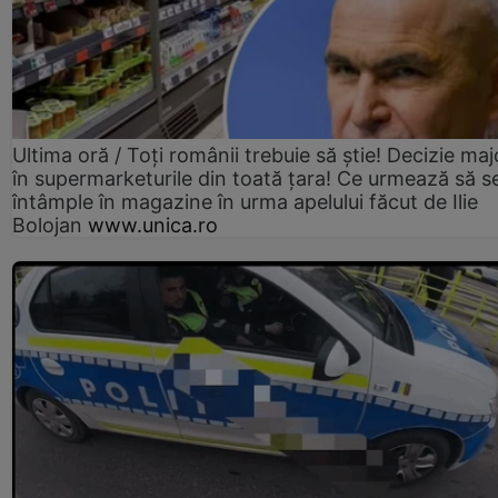
Ultima oră / Toți românii trebuie să știe! Decizie maj
în supermarketurile din toată țara! Ce urmează să s
întâmple în magazine în urma apelului făcut de Ilie
Bolojan
www.unica.ro