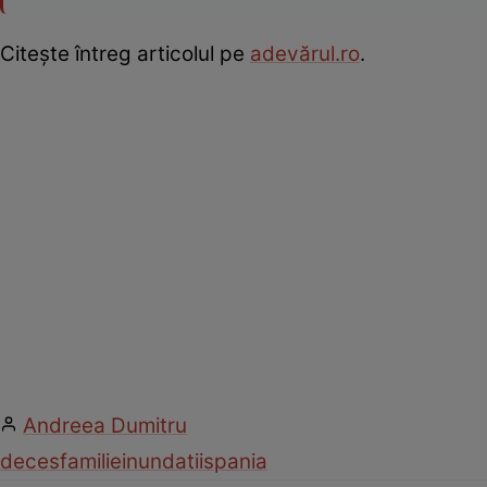
Citește întreg articolul pe
adevărul.ro
.
Andreea Dumitru
deces
familie
inundatii
spania