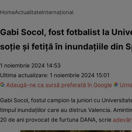
Home
Actualitate
Internațional
Gabi Socol, fost fotbalist la Univ
soție și fetiță în inundațiile din 
1 noiembrie 2024 14:53
Ultima actualizare:
1 noiembrie 2024 15:01
Adaugă-ne ca sursă preferată în Google
Urmă
Gabi Socol, fostul campion la juniori cu Universitatea
timpul inundațiilor care au distrus Valencia. Amint
20 de ani provocat de furtuna DANA, scrie
adevăru