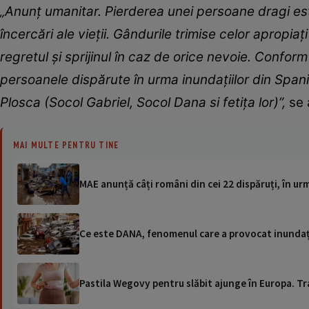
„Anunț umanitar. Pierderea unei persoane dragi este
încercări ale vieții. Gândurile trimise celor aprop
regretul și sprijinul în caz de orice nevoie. Confor
persoanele dispărute în urma inundaţiilor din Spani
Plosca (Socol Gabriel, Socol Dana si fetița lor)”,
se 
MAI MULTE PENTRU TINE
MAE anunță câți români din cei 22 dispăruți, în urm
Ce este DANA, fenomenul care a provocat inundații
Pastila Wegovy pentru slăbit ajunge în Europa. Tr