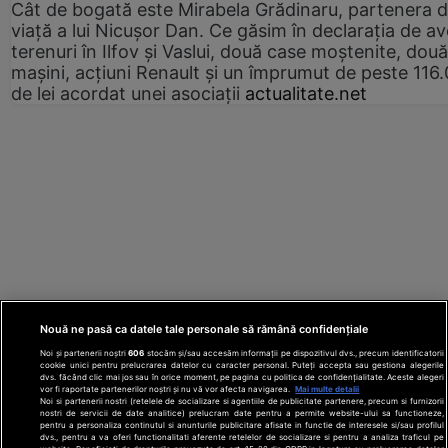
Cât de bogată este Mirabela Grădinaru, partenera 
viață a lui Nicușor Dan. Ce găsim în declarația de av
terenuri în Ilfov și Vaslui, două case moștenite, două
mașini, acțiuni Renault și un împrumut de peste 116
de lei acordat unei asociații
actualitate.net
Nouă ne pasă ca datele tale personale să rămână confidențiale
Noi și partenerii noștri
606
stocăm și/sau accesăm informații pe dispozitivul dvs., precum identificatorii
cookie unici pentru prelucrarea datelor cu caracter personal. Puteți accepta sau gestiona alegerile
dvs. făcând clic mai jos sau în orice moment, pe pagina cu politica de confidențialitate. Aceste alegeri
vor fi raportate partenerilor noștri și nu vă vor afecta navigarea.
Mai multe detalii
Noi si partenerii nostri (retelele de socializare si agentiile de publicitate partenere, precum si furnizorii
nostri de servicii de date analitice) prelucram date pentru a permite website-ului sa functioneze,
Din rețeaua Adevărul Holding:
Adevarul.ro
pentru a personaliza continutul si anunturile publicitare afisate in functie de interesele si/sau profilul
Click.ro
ClickPoftaBuna.ro
ClickSanatate.ro
dvs., pentru a va oferi functionalitati aferente retelelor de socializare si pentru a analiza traficul pe