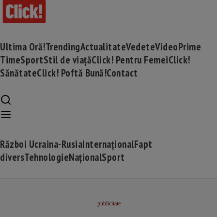
Ultima Oră!
Trending
Actualitate
Vedete
Video
Prime
Time
Sport
Stil de viață
Click! Pentru Femei
Click!
Sănătate
Click! Poftă Bună!
Contact
Război Ucraina-Rusia
Internațional
Fapt
divers
Tehnologie
Național
Sport