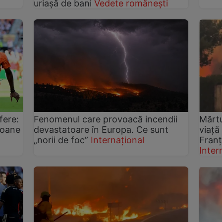
uriașă de bani
Vedete românești
fere:
Fenomenul care provoacă incendii
Mărtu
ioane
devastatoare în Europa. Ce sunt
viață
„norii de foc”
Internațional
Franț
Inter