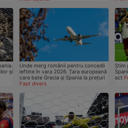
pania.
Unde merg românii pentru concedii
Știm 
lor și
ieftine în vara 2026. Țara europeană
Spani
care bate Grecia și Spania la prețuri
act
F
Fapt divers