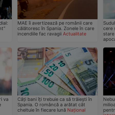
ial:
MAE îi avertizează pe românii care
Sudul
nt”
călătoresc în Spania. Zonele în care
cere s
incendiile fac ravagii
Actualitate
stare
apoca
ri va
Câți bani îți trebuie ca să trăiești în
Nebun
e
Spania. O româncă a arătat cât
milio
cheltuie în fiecare lună
Național
pentr