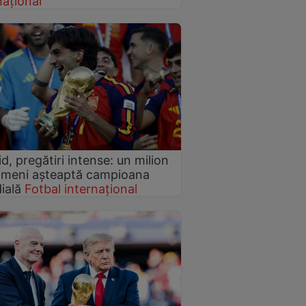
național
d, pregătiri intense: un milion
ameni așteaptă campioana
ială
Fotbal internațional