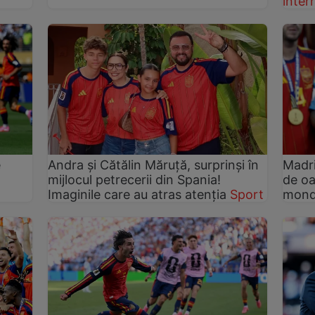
inter
e
Andra și Cătălin Măruță, surprinși în
Madri
mijlocul petrecerii din Spania!
de o
Imaginile care au atras atenția
Sport
mond