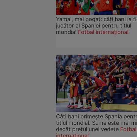
Yamal, mai bogat: câți bani ia f
jucător al Spaniei pentru titlul
mondial
Fotbal internațional
Câți bani primește Spania pent
titlul mondial. Suma este mai m
decât prețul unei vedete
Fotbal
internațional