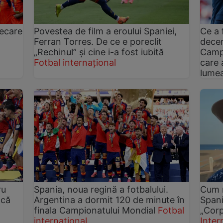
iecare
Povestea de film a eroului Spaniei,
Ce a 
Ferran Torres. De ce e poreclit
decer
„Rechinul” și cine i-a fost iubită
Campi
Fotbal internațional
care 
lume
ru
Spania, noua regină a fotbalului.
Cum r
ică
Argentina a dormit 120 de minute în
Spani
finala Campionatului Mondial
Fotbal
„Corp
internațional
Inter