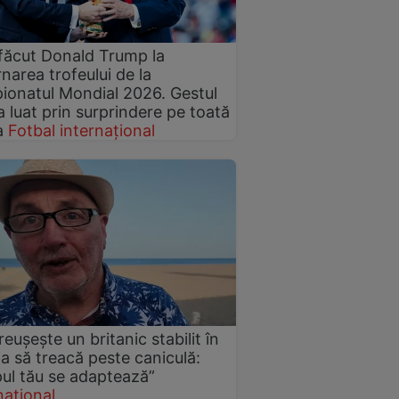
făcut Donald Trump la
narea trofeului de la
onatul Mondial 2026. Gestul
a luat prin surprindere pe toată
a
Fotbal internațional
eușește un britanic stabilit în
a să treacă peste caniculă:
ul tău se adaptează”
național