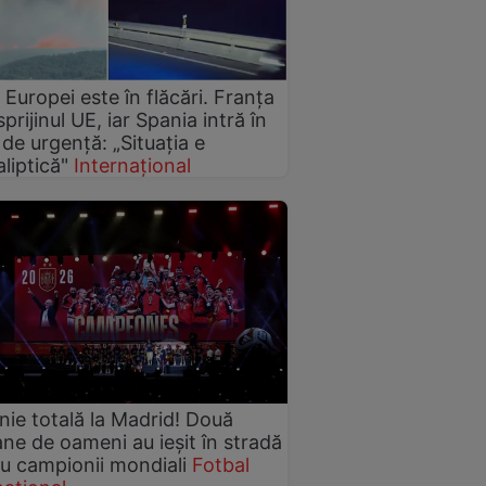
 Europei este în flăcări. Franța
prijinul UE, iar Spania intră în
 de urgență: „Situația e
liptică"
Internațional
ie totală la Madrid! Două
ane de oameni au ieșit în stradă
u campionii mondiali
Fotbal