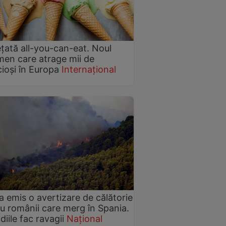
țată all-you-can-eat. Noul
en care atrage mii de
cioși în Europa
Internațional
 emis o avertizare de călătorie
u românii care merg în Spania.
diile fac ravagii
Național