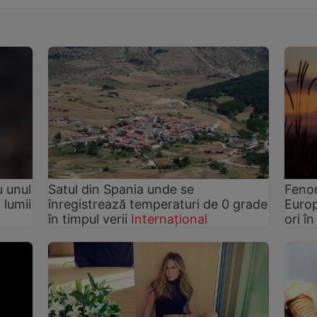
u unul
Satul din Spania unde se
Fenom
 lumii
înregistrează temperaturi de 0 grade
Europ
în timpul verii
Internațional
ori î